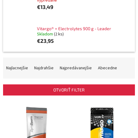
Vypredané
€13,49
Vitargo® + Electrolytes 900 g - Leader
Skladom
(2 ks)
€23,95
R
a
Najlacnejšie
Najdrahšie
Najpredávanejšie
Abecedne
d
e
n
OTVORIŤ FILTER
i
e
V
p
ý
r
p
o
i
d
s
u