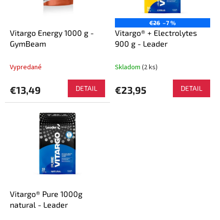
p
k
r
t
o
€26
–7 %
o
d
Vitargo Energy 1000 g -
Vitargo® + Electrolytes
v
u
GymBeam
900 g - Leader
k
t
Vypredané
Skladom
(2 ks)
o
v
€13,49
DETAIL
€23,95
DETAIL
Vitargo® Pure 1000g
natural - Leader