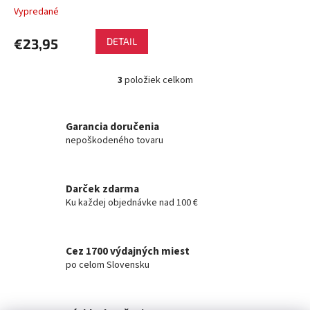
Vypredané
€23,95
DETAIL
3
položiek celkom
O
v
l
á
Garancia doručenia
d
nepoškodeného tovaru
a
c
i
Darček zdarma
e
Ku každej objednávke nad 100 €
p
r
v
k
Cez 1700 výdajných miest
y
po celom Slovensku
v
ý
p
i