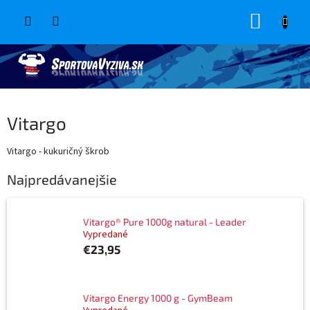
Prejsť
NÁKUP
na
obsah
KOŠÍK
Vitargo
Vitargo - kukuričný škrob
Najpredávanejšie
Vitargo® Pure 1000g natural - Leader
Vypredané
€23,95
Vitargo Energy 1000 g - GymBeam