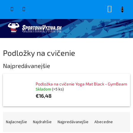
Prejsť
NÁKUP
na
obsah
KOŠÍK
Podložky na cvičenie
Najpredávanejšie
Podložka na cvičenie Yoga Mat Black - GymBeam
Skladom
(>5 ks)
€16,48
R
a
Najlacnejšie
Najdrahšie
Najpredávanejšie
Abecedne
d