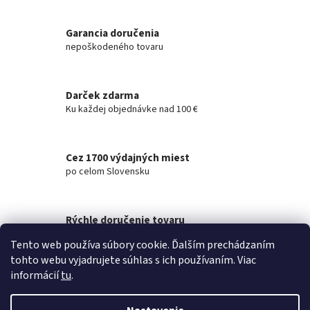
v
l
á
Garancia doručenia
d
nepoškodeného tovaru
a
c
i
Darček zdarma
e
Ku každej objednávke nad 100 €
p
r
v
k
Cez 1700 výdajných miest
y
po celom Slovensku
v
ý
p
i
Rýchle doručenie tovaru
s
na akúkoľvek adresu
u
Tento web používa súbory cookie. Ďalším prechádzaním
tohto webu vyjadrujete súhlas s ich používaním. Viac
Z
informácií
tu
.
á
Vytvoril Shoptet
p