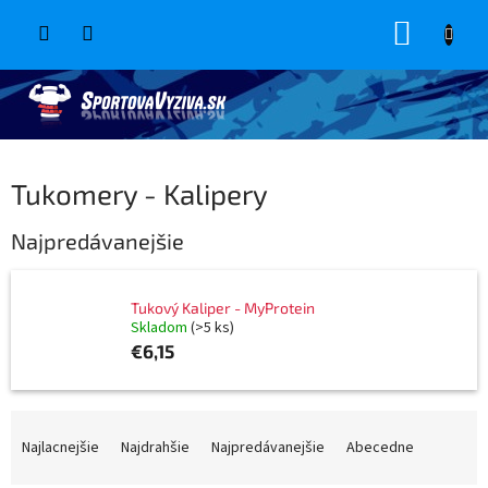
Prejsť
NÁKUP
na
obsah
KOŠÍK
Tukomery - Kalipery
Najpredávanejšie
Tukový Kaliper - MyProtein
Skladom
(>5 ks)
€6,15
R
a
Najlacnejšie
Najdrahšie
Najpredávanejšie
Abecedne
d