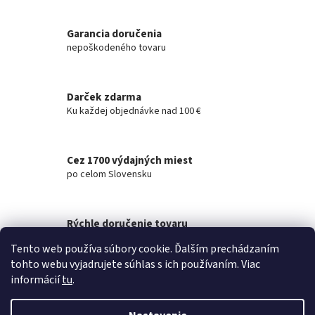
v
l
á
Garancia doručenia
d
nepoškodeného tovaru
a
c
i
Darček zdarma
e
Ku každej objednávke nad 100 €
p
r
v
k
Cez 1700 výdajných miest
y
po celom Slovensku
v
ý
p
i
Rýchle doručenie tovaru
s
na akúkoľvek adresu
u
Tento web používa súbory cookie. Ďalším prechádzaním
tohto webu vyjadrujete súhlas s ich používaním. Viac
Z
informácií
tu
.
á
Vytvoril Shoptet
p