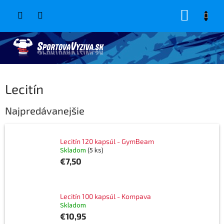
Prejsť
NÁKUP
na
obsah
KOŠÍK
Lecitín
Najpredávanejšie
Lecitín 120 kapsúl - GymBeam
Skladom
(5 ks)
€7,50
Lecitín 100 kapsúl - Kompava
Skladom
€10,95