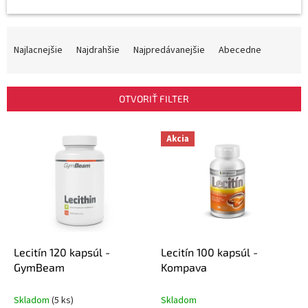
R
a
Najlacnejšie
Najdrahšie
Najpredávanejšie
Abecedne
d
e
n
OTVORIŤ FILTER
i
e
V
p
Akcia
ý
r
p
o
i
d
s
u
p
k
r
t
o
o
d
Lecitín 120 kapsúl -
Lecitín 100 kapsúl -
v
u
GymBeam
Kompava
k
t
Skladom
(5 ks)
Skladom