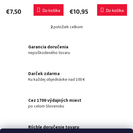
o
v
€7,50
Do košíka
€10,95
Do košíka
2
položiek celkom
O
v
l
á
Garancia doručenia
d
nepoškodeného tovaru
a
c
i
Darček zdarma
e
Ku každej objednávke nad 100 €
p
r
v
k
Cez 1700 výdajných miest
y
po celom Slovensku
v
ý
p
i
Rýchle doručenie tovaru
s
na akúkoľvek adresu