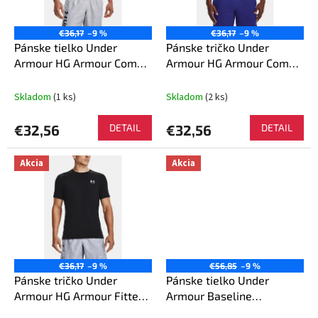
p
k
r
t
o
€36,17
–9 %
€36,17
–9 %
o
d
Pánske tielko Under
Pánske tričko Under
v
u
Armour HG Armour Comp
Armour HG Armour Comp
k
SL - Black
SS - Black
t
Skladom
(1 ks)
Skladom
(2 ks)
o
v
€32,56
DETAIL
€32,56
DETAIL
Akcia
Akcia
€36,17
–9 %
€56,85
–9 %
Pánske tričko Under
Pánske tielko Under
Armour HG Armour Fitted
Armour Baseline
SS - Black
Reversible Tank - Blue