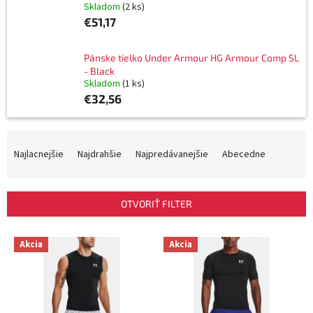
Skladom
(2 ks)
€51,17
Pánske tielko Under Armour HG Armour Comp SL
- Black
Skladom
(1 ks)
€32,56
R
a
Najlacnejšie
Najdrahšie
Najpredávanejšie
Abecedne
d
e
n
OTVORIŤ FILTER
i
e
V
p
Akcia
Akcia
ý
r
p
o
i
d
s
u