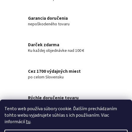
O
v
l
á
Garancia doručenia
d
nepoškodeného tovaru
a
c
i
Darček zdarma
e
Ku každej objednávke nad 100 €
p
r
v
k
Cez 1700 výdajných miest
y
po celom Slovensku
v
ý
p
i
Rýchle doručenie tovaru
s
na akúkoľvek adresu
u
Tento web používa súbory cookie. Ďalším prechádzaním
tohto webu vyjadrujete súhlas s ich používaním. Viac
Z
informácií
tu
.
á