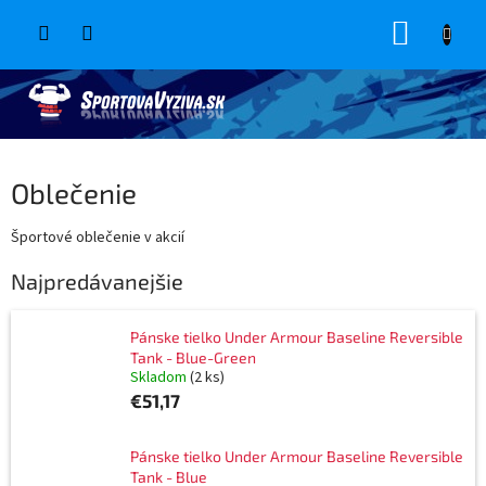
Prejsť
NÁKUP
na
obsah
KOŠÍK
Oblečenie
Športové oblečenie v akcií
Najpredávanejšie
Pánske tielko Under Armour Baseline Reversible
Tank - Blue-Green
Skladom
(2 ks)
€51,17
Pánske tielko Under Armour Baseline Reversible
Tank - Blue