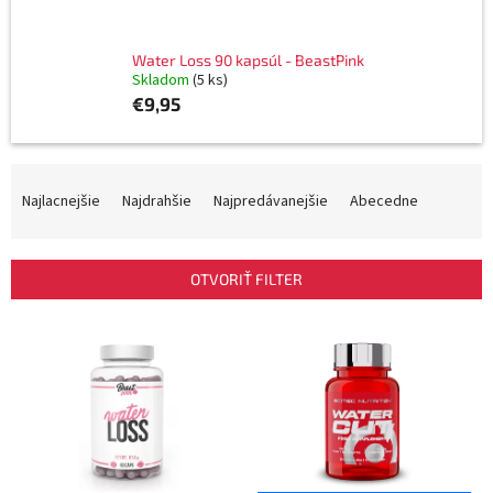
Water Loss 90 kapsúl - BeastPink
Skladom
(5 ks)
€9,95
R
a
Najlacnejšie
Najdrahšie
Najpredávanejšie
Abecedne
d
e
n
OTVORIŤ FILTER
i
e
V
p
ý
r
p
o
i
d
s
u
p
k
r
t