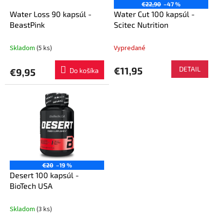
o
€22,90
–47 %
o
d
Water Loss 90 kapsúl -
Water Cut 100 kapsúl -
v
u
BeastPink
Scitec Nutrition
k
t
Skladom
(5 ks)
Vypredané
o
v
€11,95
DETAIL
€9,95
Do košíka
€20
–19 %
Desert 100 kapsúl -
BioTech USA
Skladom
(3 ks)