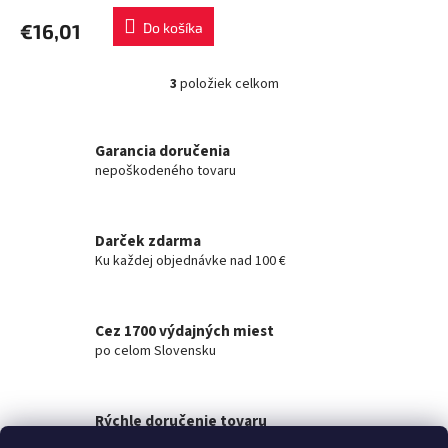
€16,01
Do košíka
3
položiek celkom
O
v
l
á
Garancia doručenia
d
nepoškodeného tovaru
a
c
i
Darček zdarma
e
Ku každej objednávke nad 100 €
p
r
v
k
Cez 1700 výdajných miest
y
po celom Slovensku
v
ý
p
i
Rýchle doručenie tovaru
s
na akúkoľvek adresu