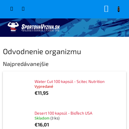
Prejsť
NÁKUP
na
obsah
KOŠÍK
Odvodnenie organizmu
Najpredávanejšie
Water Cut 100 kapsúl - Scitec Nutrition
Vypredané
€11,95
Desert 100 kapsúl - BioTech USA
Skladom
(3 ks)
€16,01