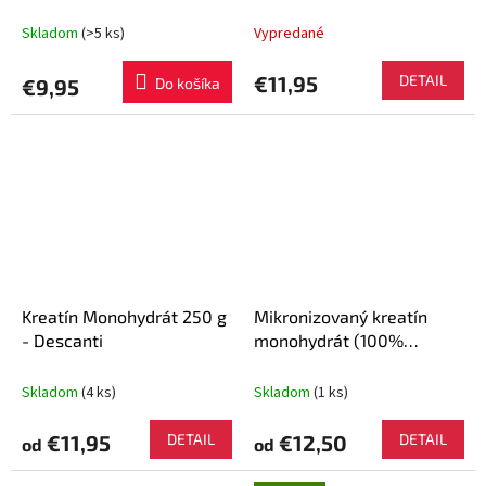
Nutrition
Skladom
(>5 ks)
Vypredané
€11,95
DETAIL
€9,95
Do košíka
Kreatín Monohydrát 250 g
Mikronizovaný kreatín
- Descanti
monohydrát (100%
Creapure®) 250 g -
GymBeam
Skladom
(4 ks)
Skladom
(1 ks)
€11,95
DETAIL
€12,50
DETAIL
od
od