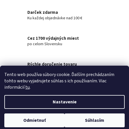
p
r
Darček zdarma
v
Ku každej objednávke nad 100 €
k
y
v
ý
Cez 1700 výdajných miest
p
po celom Slovensku
i
s
u
Rýchle doručenie tovaru
na akúkoľvek adresu
Tento web používa súbory cookie. Ďalším prechádzaním
tohto webu vyjadrujete súhlas s ich používaním. Viac
Z
informácií
tu
.
á
Vytvoril Shoptet
p
Nastavenie
ä
t
Copyright 2026
SportovaVyziva.sk - Doplnky výživy - Športová
i
Odmietnuť
Súhlasím
výživa
. Všetky práva vyhradené.
e