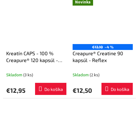
Novinka
€13,10
–4 %
Kreatín CAPS - 100 %
Creapure® Creatine 90
Creapure® 120 kapsúl -
kapsúl - Reflex
GymBeam
Skladom
(3 ks)
Skladom
(2 ks)
€12,95
Do košíka
€12,50
Do košíka