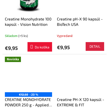
Creatine Monohydrate 100
Creatine pH-X 90 kapsúl -
kapsúl - Vision Nutrition
BioTech USA
Skladom
(>5 ks)
Vypredané
€9,95
DETAIL
€9,95
Do košíka
Novinka
€12,50
–20 %
CREATINE MONOHYDRATE
Creatine PH-X 120 kapsúl -
POWDER 250 g - Applied
EXTREME & FIT