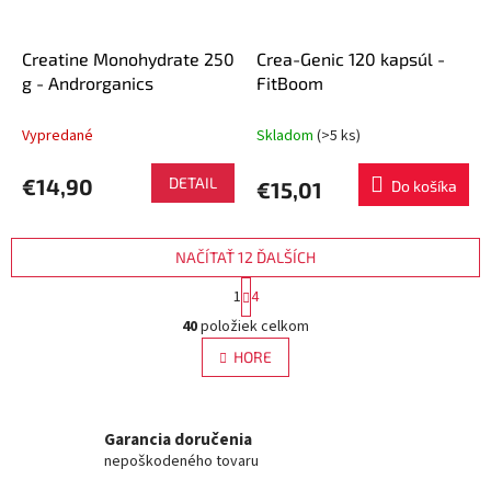
Creatine Monohydrate 250
Crea-Genic 120 kapsúl -
g - Androrganics
FitBoom
Vypredané
Skladom
(>5 ks)
€14,90
DETAIL
€15,01
Do košíka
NAČÍTAŤ 12 ĎALŠÍCH
S
1
4
t
O
r
40
položiek celkom
v
á
l
HORE
n
á
k
d
o
v
a
a
Garancia doručenia
c
n
i
nepoškodeného tovaru
i
e
e