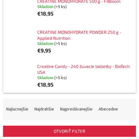
CREATINE MONOHYDRATE 500 g - FitBoom
Skladom
(>5 ks)
€18,95
CREATINE MONOHYDRATE POWDER 250 g -
Applied Nutrition
Skladom
(>5 ks)
€9,95
Creatine Candy - 240 žuvacie tabletky - BioTech
USA
Skladom
(>5 ks)
€18,95
R
a
Najlacnejšie
Najdrahšie
Najpredávanejšie
Abecedne
d
e
n
OTVORIŤ FILTER
i