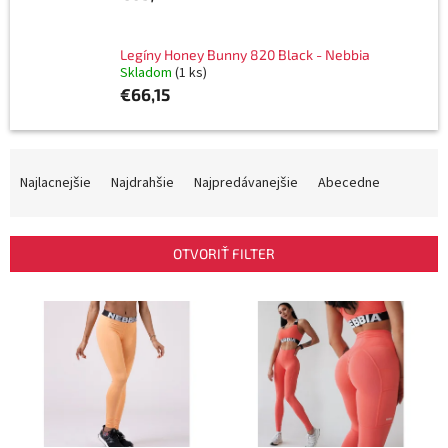
Legíny Honey Bunny 820 Black - Nebbia
Skladom
(1 ks)
€66,15
R
a
Najlacnejšie
Najdrahšie
Najpredávanejšie
Abecedne
d
e
n
OTVORIŤ FILTER
i
e
V
p
ý
r
p
o
i
d
s
u
p
k
r
t