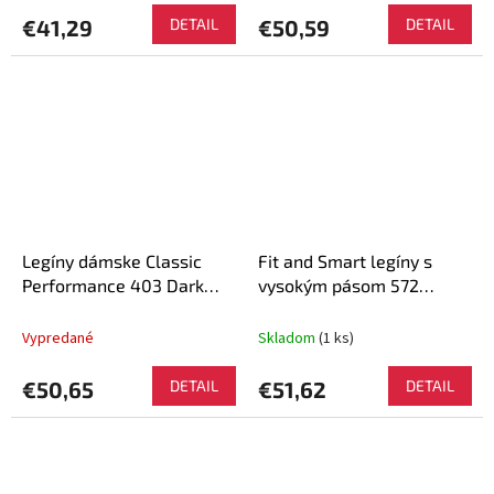
€41,29
DETAIL
€50,59
DETAIL
Legíny dámske Classic
Fit and Smart legíny s
Performance 403 Dark
vysokým pásom 572
grey - NEBBIA
Marron - NEBBIA
Vypredané
Skladom
(1 ks)
€50,65
DETAIL
€51,62
DETAIL