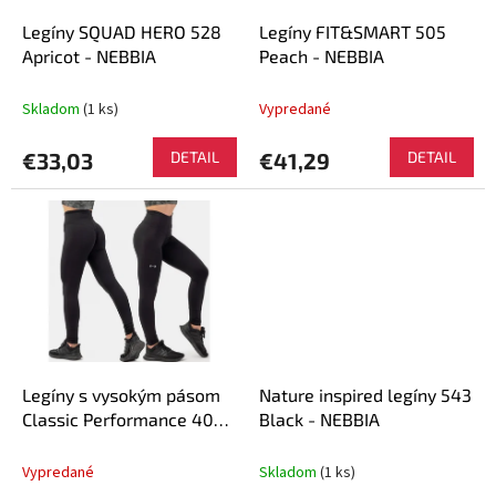
o
o
d
Legíny SQUAD HERO 528
Legíny FIT&SMART 505
v
u
Apricot - NEBBIA
Peach - NEBBIA
k
t
Skladom
(1 ks)
Vypredané
o
v
€33,03
DETAIL
€41,29
DETAIL
Legíny s vysokým pásom
Nature inspired legíny 543
Classic Performance 403
Black - NEBBIA
Black - NEBBIA
Vypredané
Skladom
(1 ks)