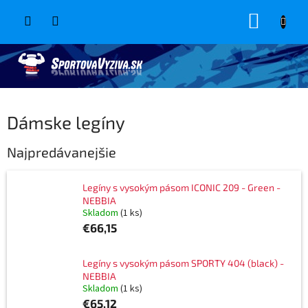
Prejsť
NÁKUP
na
obsah
KOŠÍK
Dámske legíny
Najpredávanejšie
Legíny s vysokým pásom ICONIC 209 - Green -
NEBBIA
Skladom
(1 ks)
€66,15
Legíny s vysokým pásom SPORTY 404 (black) -
NEBBIA
Skladom
(1 ks)
€65,12