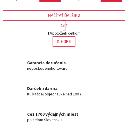
NAČÍTAŤ ĎALŠIE 2
S
1
2
t
O
r
14
položiek celkom
v
á
l
HORE
n
á
k
d
o
v
a
a
Garancia doručenia
c
n
i
nepoškodeného tovaru
i
e
e
p
r
Darček zdarma
v
Ku každej objednávke nad 100 €
k
y
v
ý
Cez 1700 výdajných miest
p
po celom Slovensku
i