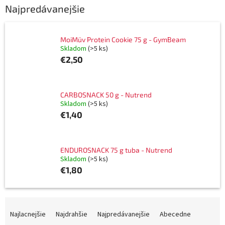
Najpredávanejšie
MoiMüv Protein Cookie 75 g - GymBeam
Skladom
(>5 ks)
€2,50
CARBOSNACK 50 g - Nutrend
Skladom
(>5 ks)
€1,40
ENDUROSNACK 75 g tuba - Nutrend
Skladom
(>5 ks)
€1,80
R
a
Najlacnejšie
Najdrahšie
Najpredávanejšie
Abecedne
d