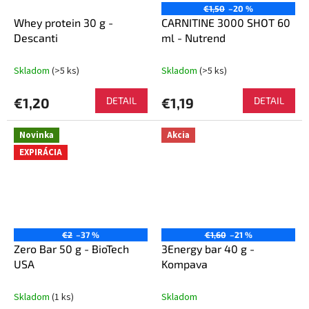
€1,50
–20 %
Whey protein 30 g -
CARNITINE 3000 SHOT 60
Descanti
ml - Nutrend
Skladom
(>5 ks)
Skladom
(>5 ks)
€1,20
DETAIL
€1,19
DETAIL
Novinka
Akcia
EXPIRÁCIA
€2
–37 %
€1,60
–21 %
Zero Bar 50 g - BioTech
3Energy bar 40 g -
USA
Kompava
Skladom
(1 ks)
Skladom