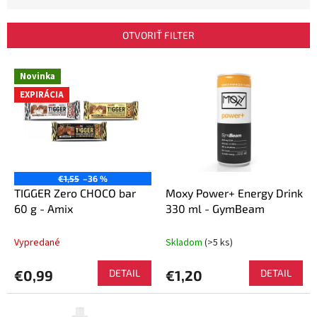
e
n
OTVORIŤ FILTER
i
e
V
p
Novinka
ý
r
EXPIRÁCIA
p
o
i
d
s
u
p
k
r
t
o
€1,55
–36 %
o
d
TIGGER Zero CHOCO bar
Moxy Power+ Energy Drink
v
u
60 g - Amix
330 ml - GymBeam
k
t
Vypredané
Skladom
(>5 ks)
o
v
€0,99
DETAIL
€1,20
DETAIL