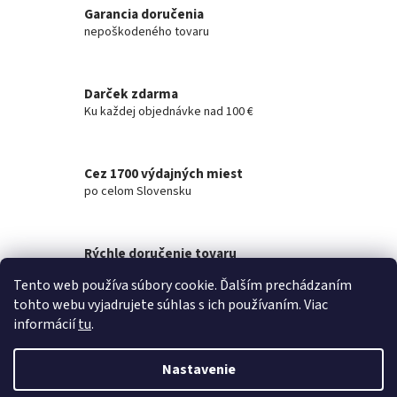
a
Garancia doručenia
c
n
i
nepoškodeného tovaru
i
e
e
p
r
Darček zdarma
v
Ku každej objednávke nad 100 €
k
y
v
ý
Cez 1700 výdajných miest
p
po celom Slovensku
i
s
u
Rýchle doručenie tovaru
na akúkoľvek adresu
Tento web používa súbory cookie. Ďalším prechádzaním
tohto webu vyjadrujete súhlas s ich používaním. Viac
Z
informácií
tu
.
á
Vytvoril Shoptet
p
Nastavenie
ä