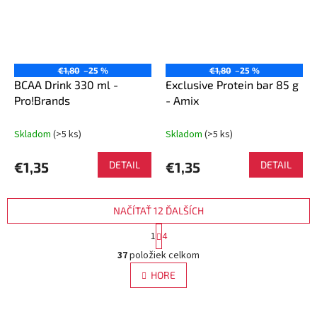
€1,80
–25 %
€1,80
–25 %
BCAA Drink 330 ml -
Exclusive Protein bar 85 g
Pro!Brands
- Amix
Skladom
(>5 ks)
Skladom
(>5 ks)
€1,35
DETAIL
€1,35
DETAIL
NAČÍTAŤ 12 ĎALŠÍCH
S
1
4
t
O
r
37
položiek celkom
v
á
l
HORE
n
á
k
d
o
v
a