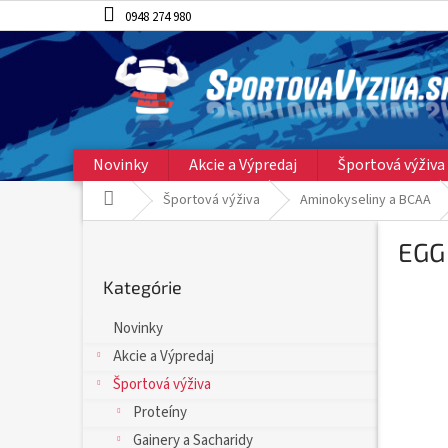
Prejsť
0948 274 980
na
obsah
Novinky
Akcie a Výpredaj
Športová výživa
Domov
Športová výživa
Aminokyseliny a BCAA
B
EGG
o
Preskočiť
č
Kategórie
kategórie
n
ý
Novinky
p
Akcie a Výpredaj
a
n
Športová výživa
e
Proteíny
l
Gainery a Sacharidy