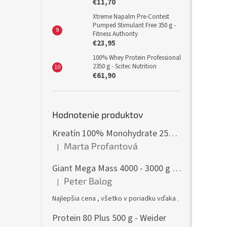
€11,70
Xtreme Napalm Pre-Contest
Pumped Stimulant Free 350 g -
Fitness Authority
€23,95
100% Whey Protein Professional
2350 g - Scitec Nutrition
€61,90
Hodnotenie produktov
Kreatín 100% Monohydrate 250 g - GymBeam
Marta Profantová
|
Hodnotenie produktu je 5 z 5 hviezdičiek.
Giant Mega Mass 4000 - 3000 g - Weider
Peter Balog
|
Hodnotenie produktu je 5 z 5 hviezdičiek.
Najlepšia cena , všetko v poriadku vďaka .
Protein 80 Plus 500 g - Weider