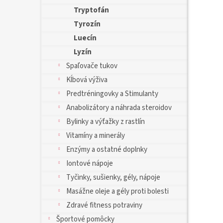
Tryptofán
Tyrozín
Luecín
Lyzín
Spaľovače tukov
Kĺbová výživa
Predtréningovky a Stimulanty
Anabolizátory a náhrada steroidov
Bylinky a výťažky z rastlín
Vitamíny a minerály
Enzýmy a ostatné doplnky
Iontové nápoje
Tyčinky, sušienky, gély, nápoje
Masážne oleje a gély proti bolesti
Zdravé fitness potraviny
Športové pomôcky