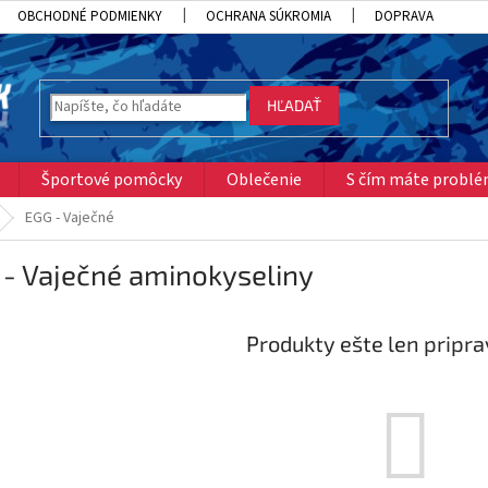
OBCHODNÉ PODMIENKY
OCHRANA SÚKROMIA
DOPRAVA
HĽADAŤ
Športové pomôcky
Oblečenie
S čím máte probl
EGG - Vaječné
 - Vaječné aminokyseliny
Produkty ešte len pripr