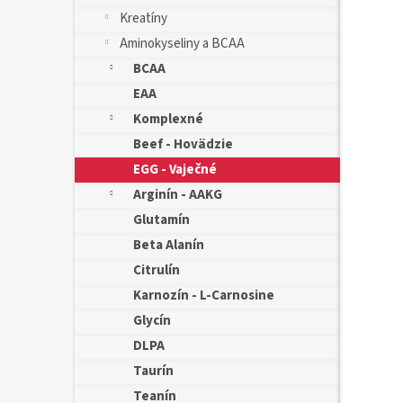
Kreatíny
Aminokyseliny a BCAA
BCAA
EAA
Komplexné
Beef - Hovädzie
EGG - Vaječné
Arginín - AAKG
Glutamín
Beta Alanín
Citrulín
Karnozín - L-Carnosine
Glycín
DLPA
Taurín
Teanín