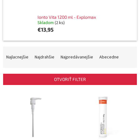
Ionto Vita 1200 ml - Explomax
Skladom
(2 ks)
€13,95
R
a
Najlacnejšie
Najdrahšie
Najpredávanejšie
Abecedne
d
e
n
OTVORIŤ FILTER
i
e
V
p
ý
r
p
o
i
d
s
u
p
k
r
t