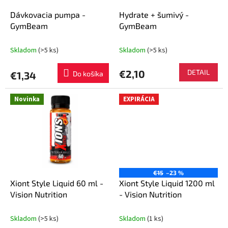
o
o
d
Dávkovacia pumpa -
Hydrate + šumivý -
v
u
GymBeam
GymBeam
k
t
Skladom
(>5 ks)
Skladom
(>5 ks)
o
v
€2,10
DETAIL
€1,34
Do košíka
Novinka
EXPIRÁCIA
€15
–23 %
Xiont Style Liquid 60 ml -
Xiont Style Liquid 1200 ml
Vision Nutrition
- Vision Nutrition
Skladom
(>5 ks)
Skladom
(1 ks)