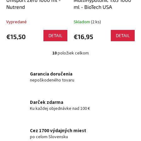
Nutrend
ml - BioTech USA
Vypredané
Skladom
(2 ks)
€15,50
DETAIL
€16,95
DETAIL
10
položiek celkom
O
v
l
á
Garancia doručenia
d
nepoškodeného tovaru
a
c
i
Darček zdarma
e
Ku každej objednávke nad 100 €
p
r
v
k
Cez 1700 výdajných miest
y
po celom Slovensku
v