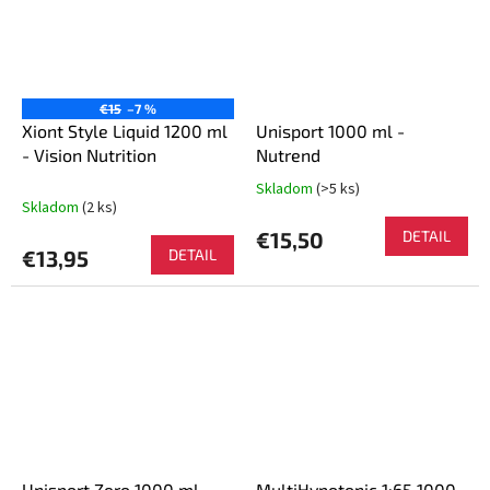
€15
–7 %
Xiont Style Liquid 1200 ml
Unisport 1000 ml -
- Vision Nutrition
Nutrend
Skladom
(>5 ks)
Priemerné
Skladom
(2 ks)
hodnotenie
produktu
€15,50
DETAIL
je
€13,95
DETAIL
5,0
z
5
hviezdičiek.
Unisport Zero 1000 ml -
MultiHypotonic 1:65 1000