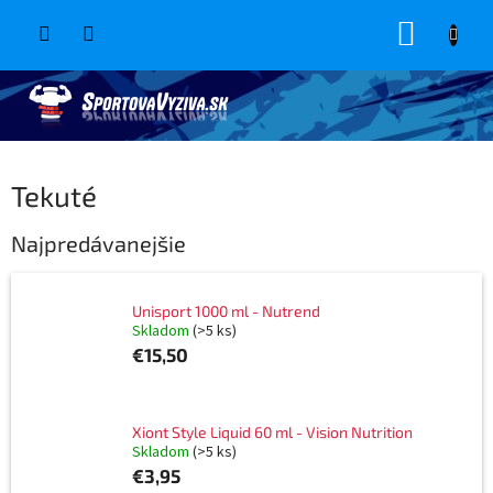
Prejsť
NÁKUP
na
obsah
KOŠÍK
Tekuté
Najpredávanejšie
Unisport 1000 ml - Nutrend
Skladom
(>5 ks)
€15,50
Xiont Style Liquid 60 ml - Vision Nutrition
Skladom
(>5 ks)
€3,95