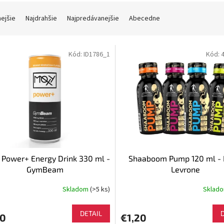
nejšie
Najdrahšie
Najpredávanejšie
Abecedne
Kód:
ID1786_1
Kód:
Power+ Energy Drink 330 ml -
Shaaboom Pump 120 ml - 
GymBeam
Levrone
Skladom
(>5 ks)
Sklad
DETAIL
20
€1,20