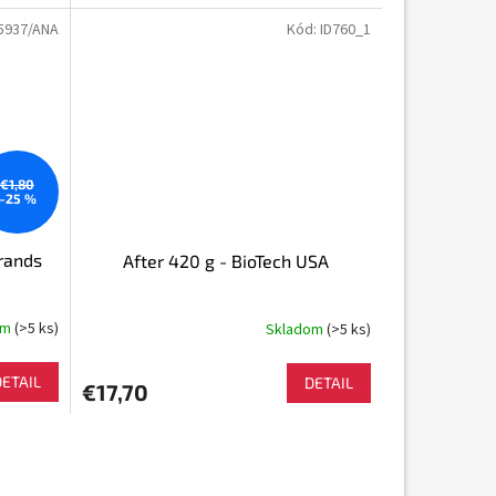
5937/ANA
Kód:
ID760_1
€1,80
–25 %
rands
After 420 g - BioTech USA
om
(>5 ks)
Skladom
(>5 ks)
DETAIL
DETAIL
€17,70