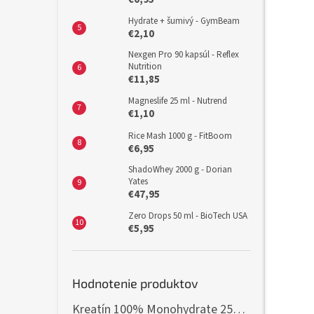
Hydrate + šumivý - GymBeam
€2,10
Nexgen Pro 90 kapsúl - Reflex
Nutrition
€11,85
Magneslife 25 ml - Nutrend
€1,10
Rice Mash 1000 g - FitBoom
€6,95
ShadoWhey 2000 g - Dorian
Yates
€47,95
Zero Drops 50 ml - BioTech USA
€5,95
Hodnotenie produktov
Kreatín 100% Monohydrate 250 g - GymBeam