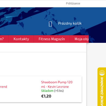
Prihlásenie
NÁKUPNÝ
Prázdny košík
KOŠÍK
ém?
Kontakty
Fitness Magazín
Moja objednávka
Shaaboom Pump 120
trend
ml - Kevin Levrone
Skladom
(>5 ks)
€1,20