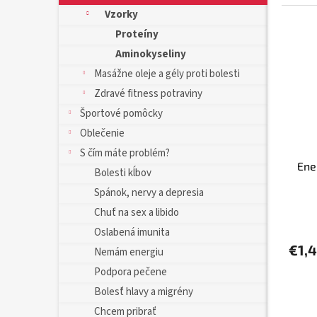
Vzorky
Proteíny
Aminokyseliny
Masážne oleje a gély proti bolesti
Zdravé fitness potraviny
Športové pomôcky
Oblečenie
S čím máte problém?
Ene
Bolesti kĺbov
Spánok, nervy a depresia
Chuť na sex a libido
Oslabená imunita
€1,
Nemám energiu
Podpora pečene
Bolesť hlavy a migrény
Chcem pribrať