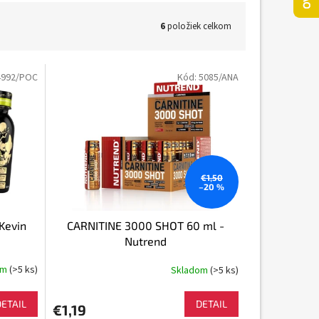
6
položiek celkom
4992/POC
Kód:
5085/ANA
€1,50
–20 %
Kevin
CARNITINE 3000 SHOT 60 ml -
Nutrend
om
(>5 ks)
Skladom
(>5 ks)
DETAIL
DETAIL
€1,19