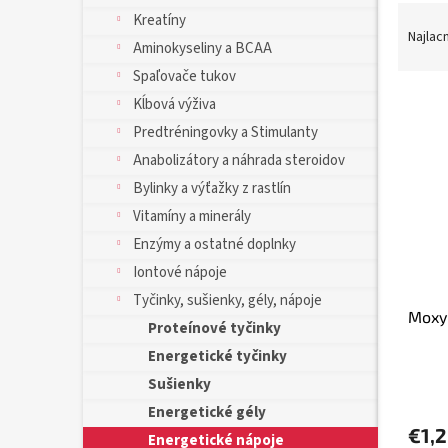
R
Kreatíny
a
Najlac
Aminokyseliny a BCAA
d
Spaľovače tukov
e
V
n
Kĺbová výživa
ý
i
Predtréningovky a Stimulanty
p
e
Anabolizátory a náhrada steroidov
i
p
s
r
Bylinky a výťažky z rastlín
p
o
Vitamíny a minerály
r
d
Enzýmy a ostatné doplnky
o
u
Iontové nápoje
d
k
u
t
Tyčinky, sušienky, gély, nápoje
Moxy 
k
o
Proteínové tyčinky
t
v
Energetické tyčinky
o
Sušienky
v
Energetické gély
€1,
Energetické nápoje