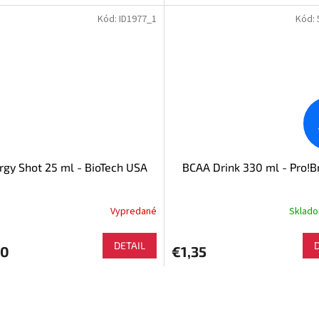
Kód:
ID1977_1
Kód:
rgy Shot 25 ml - BioTech USA
BCAA Drink 330 ml - Pro!B
Vypredané
Sklad
DETAIL
40
€1,35
O
v
l