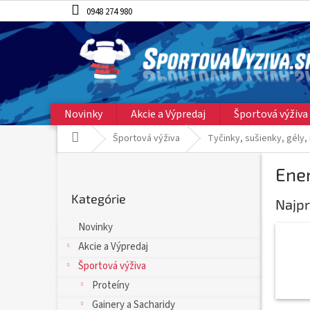
Prejsť
0948 274 980
na
obsah
Novinky
Akcie a Výpredaj
Športová výživa
Domov
Športová výživa
Tyčinky, sušienky, gély,
B
Ener
o
Preskočiť
č
Kategórie
kategórie
Najpr
n
ý
Novinky
p
Akcie a Výpredaj
a
n
Športová výživa
e
Proteíny
l
Gainery a Sacharidy