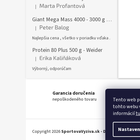
Marta Profantová
|
Hodnotenie produktu je 5 z 5 hviezdičiek.
Giant Mega Mass 4000 - 3000 g - Weider
Peter Balog
|
Hodnotenie produktu je 5 z 5 hviezdičiek.
Najlepšia cena , všetko v poriadku vďaka .
Protein 80 Plus 500 g - Weider
Erika Kaliňáková
|
Hodnotenie produktu je 5 z 5 hviezdičiek.
Výborný, odporúčam
Garancia doručenia
nepoškodeného tovaru
Tento web p
tohto webu v
informácií
t
Z
á
Nastaven
Copyright 2026
SportovaVyziva.sk - Doplnky výživy - 
p