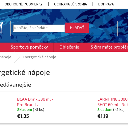
OBCHODNÉ PODMIENKY
OCHRANA SÚKROMIA
DOPRAVA
HĽADAŤ
Športové pomôcky
Oblečenie
S čím máte probl
 nápoje
Energetické nápoje
getické nápoje
edávanejšie
BCAA Drink 330 ml -
CARNITINE 3000
Pro!Brands
SHOT 60 ml - Nu
Skladom
(>5 ks)
Skladom
(>5 ks)
€1,35
€1,19