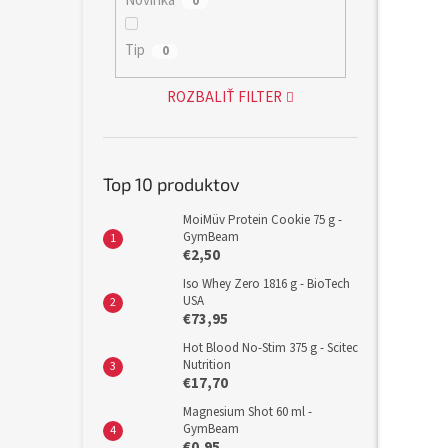
Novinka
0
Tip
0
ROZBALIŤ FILTER
Top 10 produktov
MoiMüv Protein Cookie 75 g -
GymBeam
€2,50
Iso Whey Zero 1816 g - BioTech
USA
€73,95
Hot Blood No-Stim 375 g - Scitec
Nutrition
€17,70
Magnesium Shot 60 ml -
GymBeam
€0,95