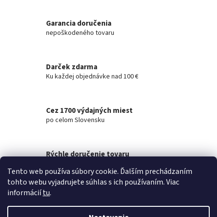
v
l
á
Garancia doručenia
d
nepoškodeného tovaru
a
c
i
Darček zdarma
e
Ku každej objednávke nad 100 €
p
r
v
k
Cez 1700 výdajných miest
y
po celom Slovensku
v
ý
p
i
Rýchle doručenie tovaru
s
na akúkoľvek adresu
u
Tento web používa súbory cookie. Ďalším prechádzaním
tohto webu vyjadrujete súhlas s ich používaním. Viac
Z
informácií
tu
.
á
Vytvoril Shoptet
p