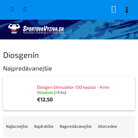
Prejsť
NÁKUP
na
obsah
KOŠÍK
Diosgenín
Najpredávanejšie
Diosgen Stimulator 100 kapsúl - Amix
Skladom
(>5 ks)
€12,50
R
a
Najlacnejšie
Najdrahšie
Najpredávanejšie
Abecedne
d