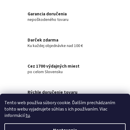
v
l
á
Garancia doručenia
d
nepoškodeného tovaru
a
c
i
Darček zdarma
e
Ku každej objednávke nad 100 €
p
r
v
k
Cez 1700 výdajných miest
y
po celom Slovensku
v
ý
p
i
Rýchle doručenie tovaru
s
na akúkoľvek adresu
u
Tento web používa súbory cookie. Ďalším prechádzaním
tohto webu vyjadrujete súhlas s ich používaním. Viac
Z
informácií
tu
.
á
Vytvoril Shoptet
p