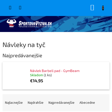
Prejsť
NÁKUP
na
obsah
KOŠÍK
Návleky na tyč
Najpredávanejšie
Návlek Barbell pad - GymBeam
Skladom
(1 ks)
€14,95
R
a
Najlacnejšie
Najdrahšie
Najpredávanejšie
Abecedne
d