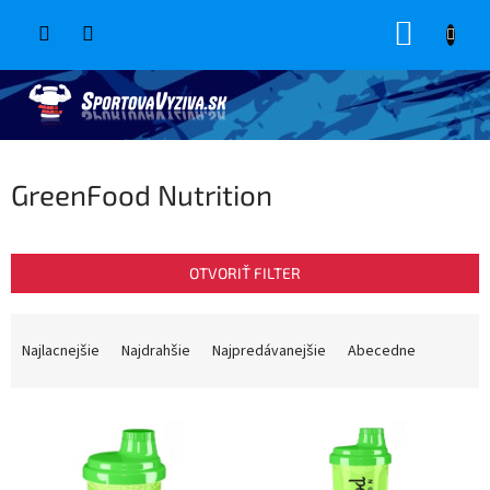
Prejsť
NÁKUP
na
obsah
KOŠÍK
GreenFood Nutrition
OTVORIŤ FILTER
R
a
Najlacnejšie
Najdrahšie
Najpredávanejšie
Abecedne
d
e
V
n
ý
i
p
e