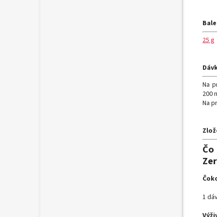
Bale
25 g
Dávk
Na p
200 
Na p
Zlož
Čo
Ze
Čoko
1 dáv
Výži