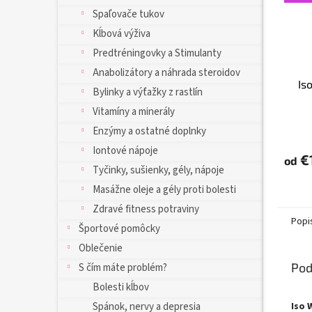
Spaľovače tukov
Kĺbová výživa
Predtréningovky a Stimulanty
Anabolizátory a náhrada steroidov
Is
Bylinky a výťažky z rastlín
Vitamíny a minerály
Enzýmy a ostatné doplnky
Iontové nápoje
€
od
Tyčinky, sušienky, gély, nápoje
Masážne oleje a gély proti bolesti
Zdravé fitness potraviny
Popi
Športové pomôcky
Oblečenie
Pod
S čím máte problém?
Bolesti kĺbov
Iso 
Spánok, nervy a depresia