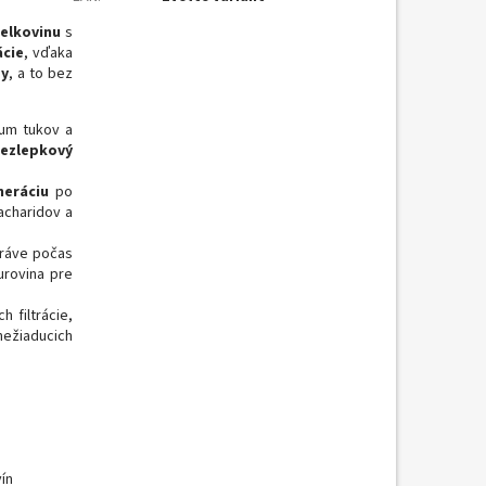
ielkovinu
s
ácie
, vďaka
zy
, a to bez
mum tukov a
ezlepkový
neráciu
po
acharidov a
tráve počas
urovina pre
 filtrácie,
nežiaducich
ín