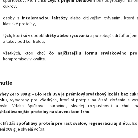
športovcov, ktorí chcú
zvýšiť príjem bielkovín
bez zbytočných kalóri
cukrov,
osoby s
intoleranciou laktózy
alebo citlivejším trávením, ktoré 
klasické proteíny,
tých, ktorí sú v období
diéty alebo rysovania
a potrebujú udržať príjem
a tukov pod kontrolou,
všetkých, ktorí chcú
čo najčistejšiu formu srvátkového pro
kompromisov v kvalite.
nutie
Whey Zero 908 g – BioTech USA
je
prémiový srvátkový izolát bez cukr
pku
, vytvorený pre všetkých, ktorí si potrpia na čisté zloženie a v
kovín. Vďaka špičkovej surovine, skvelej rozpustnosti a chuti p
yhľadávanejšie proteíny na slovenskom trhu
.
k hľadáš
spoľahlivý proteín pre rast svalov, regeneráciu aj diétu
, Is
ení 908 g je skvelá voľba.