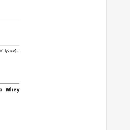
é lyžice) s
so Whey