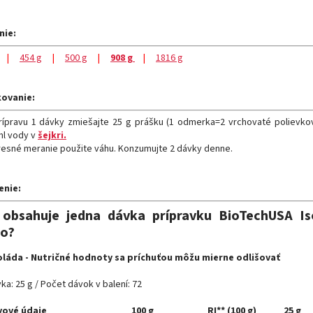
nie:
|
454 g
|
500 g
|
908 g
|
1816 g
ovanie:
rípravu 1 dávky zmiešajte 25 g prášku (1 odmerka=2 vrchovaté polievkov
ml vody v
šejkri.
resné meranie použite váhu. Konzumujte 2 dávky denne.
enie:
 obsahuje jedna dávka prípravku BioTechUSA I
ro?
láda - Nutričné hodnoty sa príchuťou môžu mierne odlišovať
ka: 25 g / Počet dávok v balení: 72
vové údaje
100 g
RI** (100 g)
25 g