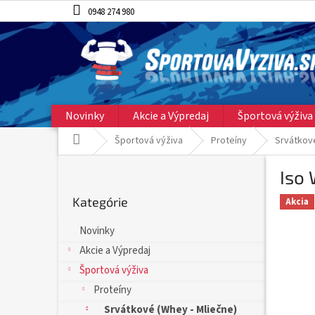
Prejsť
0948 274 980
na
obsah
Novinky
Akcie a Výpredaj
Športová výživa
Domov
Športová výživa
Proteíny
Srvátkové
B
Iso
o
Preskočiť
č
Kategórie
kategórie
Akcia
n
ý
Novinky
p
Akcie a Výpredaj
a
n
Športová výživa
e
Proteíny
l
Srvátkové (Whey - Mliečne)