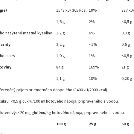
gie/
1548 kJ/ 365 kcal
18%
387 kJ/
y
1,6 g
2%
<0,5 g
toho nasýtené mastné kyseliny
1,2 g
6%
0,3 g
aridy
2,2 g
<1%
0,6 g
oho cukry
1,0 g
1%
<0,5 g
koviny
84 g
169%
21 g
1,1 g
18%
0,28 g
ferenčný príjem priemerného dospelého (8400 kJ/2000 kcal).
cukru: <0,5 g cukru/100 ml hotového nápoja, pripraveného s vodou.
luténový: <20 mg gluténu/kg hotového nápoja, pripraveného s vodou.
100 g
25 g
50 g