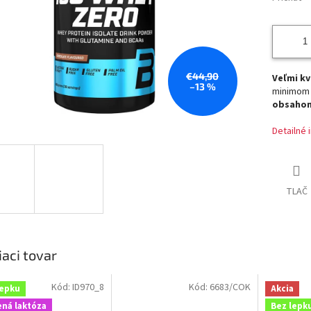
€44,90
Veľmi kv
–13 %
minimom 
obsahom
Detailné 
TLAČ
iaci tovar
Kód:
ID970_8
Kód:
6683/COK
lepku
Akcia
ená laktóza
Bez lepk