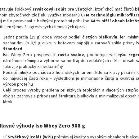
stavuje špičkový
srvátkový izolát
pre všetkých, ktorí chcú mať
čistú b
mom zbytočných zložiek. Využíva modernú
CFM technológiu mikrofiltr
ej má v porovnaní s bežnými proteínmi približne
64 % nižší obsah laktó
itia enzýmov či agresívnych chemických úprav.
Jedna porcia (25 g) dodá vysoký podiel
čistých bielkovín
, len mini
sacharidov (< 0,5 g cukru v hotovom nápoji) a zároveň spĺňa prísny
b
štandard
Iso Whey Zero prispieva k
rastu svalov
, podporuje rýchlejšiu
rege
náročnom tréningu a výborne sa hodí aj do redukčných diét – obsah s
tukov je prakticky zanedbateľný
Použité mlieko pochádza z holandských fariem, kde sa kravy pasú na 
čo najväčšej časti roka – výsledkom je mimoriadne čistá a kvalitná s
výrobu proteínu
Celý proces výroby prebieha pri nízkych teplotách a viacerých stupňoch
aby sa zachovala prirodzená štruktúra bielkovín a minimalizoval obsah 
látok
Hlavné výhody Iso Whey Zero 908 g
✅
Srvátkový izolát (WPI)
prémiovej kvality s vysokým obsahom bielkov