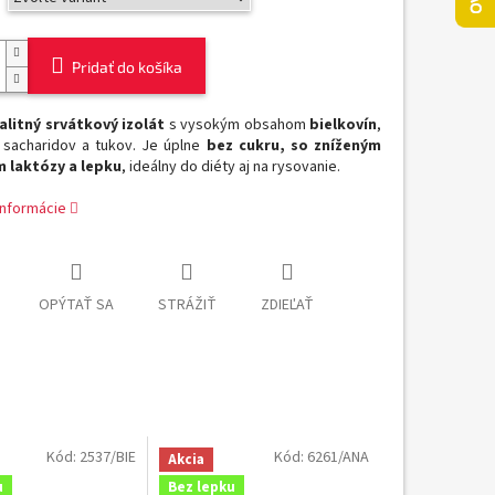
Pridať do košíka
alitný srvátkový izolát
s vysokým obsahom
bielkovín
,
sacharidov a tukov. Je úplne
bez cukru, so zníženým
 laktózy a lepku
, ideálny do diéty aj na rysovanie.
informácie
OPÝTAŤ SA
STRÁŽIŤ
ZDIEĽAŤ
Kód:
2537/BIE
Kód:
6261/ANA
Akcia
u
Bez lepku