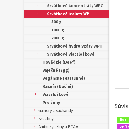
Srvátkové koncentráty WPC
Srvátkové izoláty WPI
500 g
1000 g
2000 g
Srvátkové hydrolyzáty WPH
Srvátkové viaczložkové
Hovädzie (Beef)
Vaječné (Egg)
Vegánske (Rastlinné)
Kazeín (Nočné)
Viaczložkové
Pre ženy
Súvis
Gainery a Sacharidy
Kreatíny
Bez 
Aminokyseliny a BCAA
Zníž