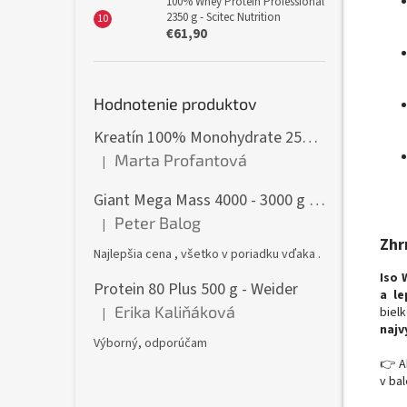
100% Whey Protein Professional
2350 g - Scitec Nutrition
€61,90
Hodnotenie produktov
Kreatín 100% Monohydrate 250 g - GymBeam
Marta Profantová
|
Hodnotenie produktu je 5 z 5 hviezdičiek.
Giant Mega Mass 4000 - 3000 g - Weider
Peter Balog
|
Hodnotenie produktu je 5 z 5 hviezdičiek.
Zhr
Najlepšia cena , všetko v poriadku vďaka .
Iso 
Protein 80 Plus 500 g - Weider
a le
Erika Kaliňáková
biel
|
Hodnotenie produktu je 5 z 5 hviezdičiek.
najv
Výborný, odporúčam
👉 A
v bal