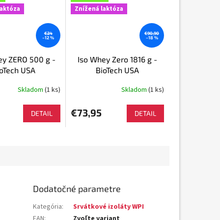
laktóza
Znížená laktóza
€24
€90,90
–12 %
–18 %
ey ZERO 500 g -
Iso Whey Zero 1816 g -
ioTech USA
BioTech USA
Skladom
(1 ks)
Skladom
(1 ks)
Priemerné
hodnotenie
produktu
6
€73,95
DETAIL
DETAIL
je
5,0
z
5
hviezdičiek.
Dodatočné parametre
Kategória
:
Srvátkové izoláty WPI
EAN
:
Zvoľte variant