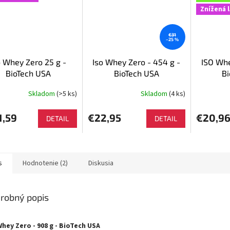
Znížená 
€31
–25 %
o Whey Zero 25 g -
Iso Whey Zero - 454 g -
ISO Wh
BioTech USA
BioTech USA
B
Skladom
(>5 ks)
Skladom
(4 ks)
1,59
€22,95
€20,9
DETAIL
DETAIL
s
Hodnotenie (2)
Diskusia
robný popis
Whey Zero - 908 g - BioTech USA