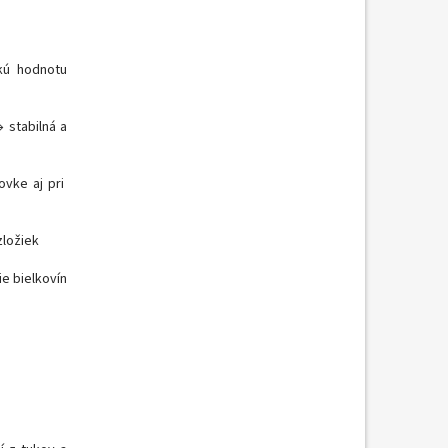
kú hodnotu
→ stabilná a
ovke aj pri
zložiek
ie bielkovín