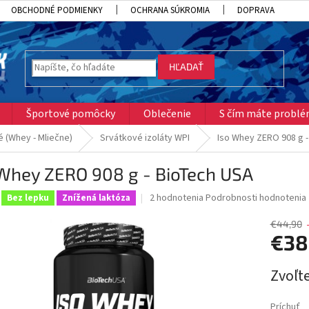
OBCHODNÉ PODMIENKY
OCHRANA SÚKROMIA
DOPRAVA
HĽADAŤ
Športové pomôcky
Oblečenie
S čím máte probl
 (Whey - Mliečne)
Srvátkové izoláty WPI
Iso Whey ZERO 908 g 
 Whey ZERO 908 g - BioTech USA
Priemerné
2 hodnotenia
Podrobnosti hodnotenia
Bez lepku
Znížená laktóza
hodnotenie
produktu
€44,90
je
€38
5,0
z
Jednotk
Zvoľte
5
cena:
hviezdičiek.
Príchuť