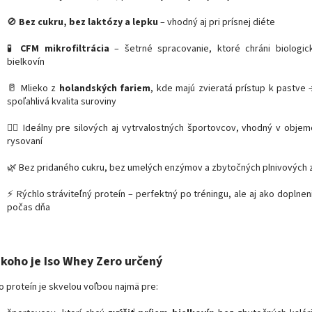
🚫
Bez cukru, bez laktózy a lepku
– vhodný aj pri prísnej diéte
🧪
CFM mikrofiltrácia
– šetrné spracovanie, ktoré chráni biologic
bielkovín
🥛 Mlieko z
holandských fariem
, kde majú zvieratá prístup k pastve 
spoľahlivá kvalita suroviny
🧍‍♂️ Ideálny pre silových aj vytrvalostných športovcov, vhodný v objem
rysovaní
🌿 Bez pridaného cukru, bez umelých enzýmov a zbytočných plnivových 
⚡ Rýchlo stráviteľný proteín – perfektný po tréningu, ale aj ako doplnen
počas dňa
 koho je Iso Whey Zero určený
o proteín je skvelou voľbou najmä pre: