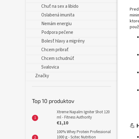
Chuť na sex a libido
Pred
Oslabená imunita
mini
ktor
Nemám energiu
použ
Podpora pečene
Bolesť hlavy a migrény
Chcem pribrať
Chcem schudnúť
Svalovica
Značky
Top 10 produktov
Xtreme Napalm Igniter Shot 120
ml - Fitness Authority
€1,10
💪
100% Whey Protein Professional
1000 g - Scitec Nutrition