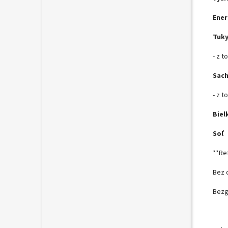
Ener
Tuk
- z 
Sach
- z t
Biel
Soľ
**Re
Bez 
Bezg