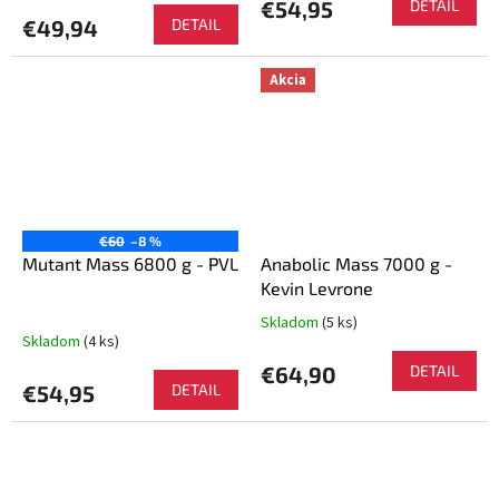
produktu
€54,95
DETAIL
je
€49,94
DETAIL
5,0
z
Akcia
5
hviezdičiek.
€60
–8 %
Mutant Mass 6800 g - PVL
Anabolic Mass 7000 g -
Kevin Levrone
Skladom
(5 ks)
Priemerné
Skladom
(4 ks)
hodnotenie
produktu
€64,90
DETAIL
je
€54,95
DETAIL
5,0
z
5
hviezdičiek.