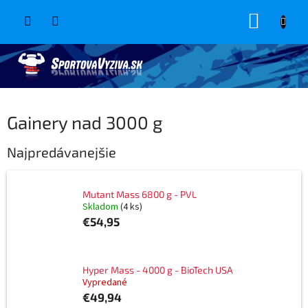
Prejsť
NÁKUP
na
obsah
KOŠÍK
Gainery nad 3000 g
Najpredávanejšie
Mutant Mass 6800 g - PVL
Skladom
(4 ks)
€54,95
Hyper Mass - 4000 g - BioTech USA
Vypredané
€49,94