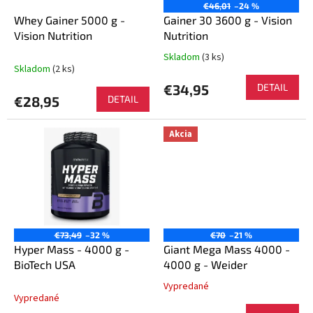
o
€46,01
–24 %
o
d
Whey Gainer 5000 g -
Gainer 30 3600 g - Vision
v
u
Vision Nutrition
Nutrition
k
Skladom
(3 ks)
Priemerné
t
Skladom
(2 ks)
hodnotenie
o
produktu
€34,95
DETAIL
v
je
€28,95
DETAIL
5,0
z
Akcia
5
hviezdičiek.
€73,49
–32 %
€70
–21 %
Hyper Mass - 4000 g -
Giant Mega Mass 4000 -
BioTech USA
4000 g - Weider
Vypredané
Priemerné
Vypredané
hodnotenie