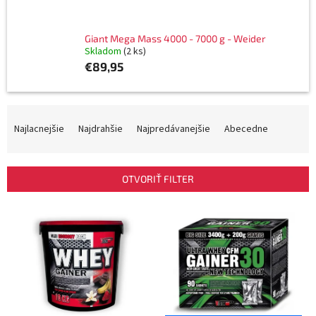
Giant Mega Mass 4000 - 7000 g - Weider
Skladom
(2 ks)
€89,95
R
a
Najlacnejšie
Najdrahšie
Najpredávanejšie
Abecedne
d
e
n
OTVORIŤ FILTER
i
e
V
p
ý
r
p
o
i
d
s
u
p
k
r
t