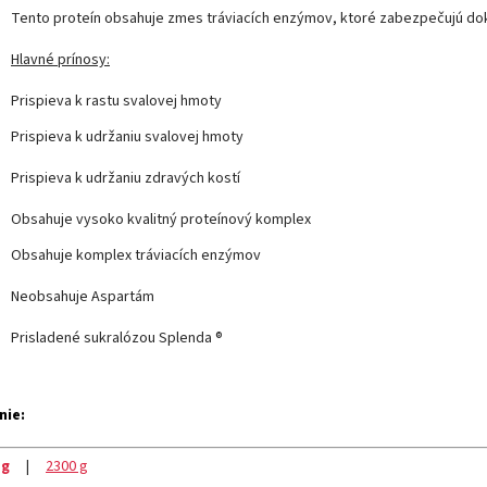
Tento proteín obsahuje zmes tráviacích enzýmov, ktoré zabezpečujú dokon
Hlavné prínosy:
Prispieva
k
rastu
svalovej
hmoty
Prispieva
k
udržaniu
svalovej
hmoty
Prispieva
k
udržaniu zdravých
kostí
Obsahuje vysoko kvalitný
proteínový
komplex
Obsahuje komplex tráviacích enzýmov
Neobsahuje
Aspartám
Prisladené
sukralózou
Splenda ®
nie:
 g
|
2300 g