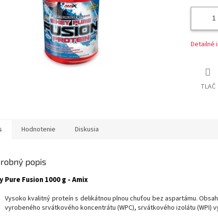
Detailné 
TLAČ
s
Hodnotenie
Diskusia
robný popis
 Pure Fusion 1000 g - Amix
Vysoko kvalitný
proteín
s delikátnou
plnou
chuťou
bez
aspartámu
.
Obsah
vyrobeného
srvátkového
koncentrátu
(
WPC
)
,
srvátkového
izolátu
(
WPI
)
v