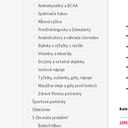
Aminokyseliny a BCAA
Spaľovače tukov
Kĺbová výživa
Predtréningovky a Stimulanty
Anabolizátory a náhrada steroidov
Bylinky a výťažky z rastlín
Vitamíny a minerály
Enzýmy a ostatné doplnky
Iontové nápoje
Tyčinky, sušienky, gély, nápoje
Masážne oleje a gély proti bolesti
Zdravé fitness potraviny
Športové pomôcky
Bale
Oblečenie
S čím máte problém?
1000
Bolesti kĺbov