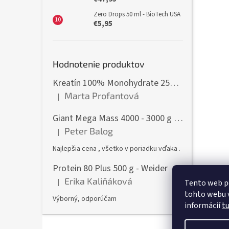
Zero Drops 50 ml - BioTech USA
€5,95
Hodnotenie produktov
Kreatín 100% Monohydrate 250 g - GymBeam
Marta Profantová
|
Hodnotenie produktu je 5 z 5 hviezdičiek.
Giant Mega Mass 4000 - 3000 g - Weider
Peter Balog
|
Hodnotenie produktu je 5 z 5 hviezdičiek.
Najlepšia cena , všetko v poriadku vďaka .
Protein 80 Plus 500 g - Weider
Erika Kaliňáková
|
Tento web p
Hodnotenie produktu je 5 z 5 hviezdičiek.
tohto webu v
Výborný, odporúčam
informácií
t
Z