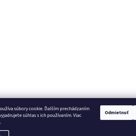
oužíva súbory cookie. Ďalším prechádzaním
Odmietnuť
yjadrujete súhlas s ich používaním. Viac
u
.