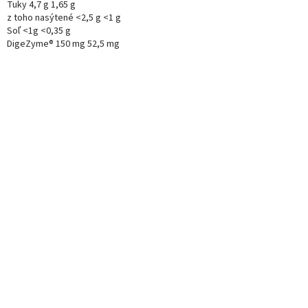
Tuky
4,7
g
1,65
g
z
toho
nasýtené
<
2,5
g
<
1
g
Soľ
<
1g
<
0,35
g
DigeZyme®
150
mg
52,5
mg