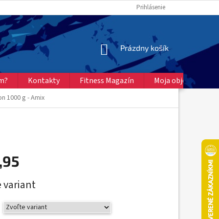
Prihlásenie
NÁKUPNÝ
Prázdny košík
KOŠÍK
ém?
Kontakty
Fitness Magazín
Moja objednávka
n 1000 g - Amix
,95
ová
 variant