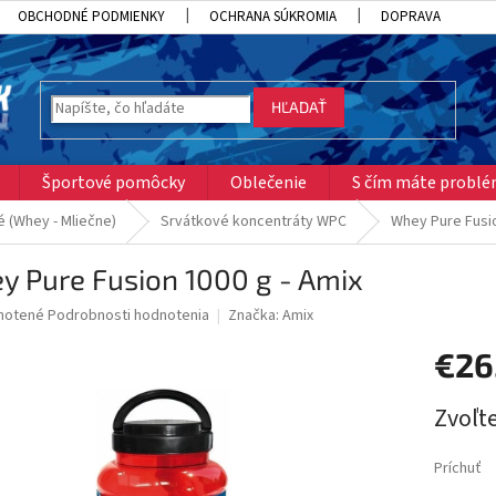
OBCHODNÉ PODMIENKY
OCHRANA SÚKROMIA
DOPRAVA
HĽADAŤ
Športové pomôcky
Oblečenie
S čím máte probl
 (Whey - Mliečne)
Srvátkové koncentráty WPC
Whey Pure Fusio
y Pure Fusion 1000 g - Amix
né
notené
Podrobnosti hodnotenia
Značka:
Amix
nie
€26
u
Jednotk
Zvoľte
cena:
iek.
Príchuť