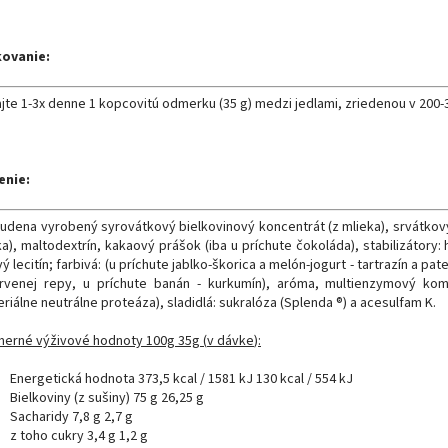
ovanie:
ajte
1-3x denne
1 kopcovitú
odmerku
(
35
g
)
medzi
jedlami
,
zriedenou
v
200-
enie:
tudena
vyrobený
syrovátkový
bielkovinový
koncentrát
(
z mlieka
)
,
srvátkov
ka
)
,
maltodextrín
,
kakaový
prášok
(
iba
u príchute
čokoláda
)
,
stabilizátory
:
vý
lecitín
;
farbivá
:
(
u príchute
jablko
-
škorica
a
melón
-
jogurt
-
tartrazín
a
pat
rvenej
repy
,
u príchute
banán
-
kurkumín
)
,
aróma
,
multienzymový
kom
eriálne
neutrálne
proteáza
)
, sladidlá
:
sukralóza
(
Splenda ®
)
a
acesulfam
K.
merné výživové hodnoty
100g
35g
(
v dávke
):
Energetická
hodnota
373,5
kcal
/
1581
kJ
130
kcal
/
554
kJ
Bielkoviny
(
z
sušiny
)
75
g
26,25
g
Sacharidy
7,8
g
2,7
g
z
toho
cukry
3,4
g
1,2
g