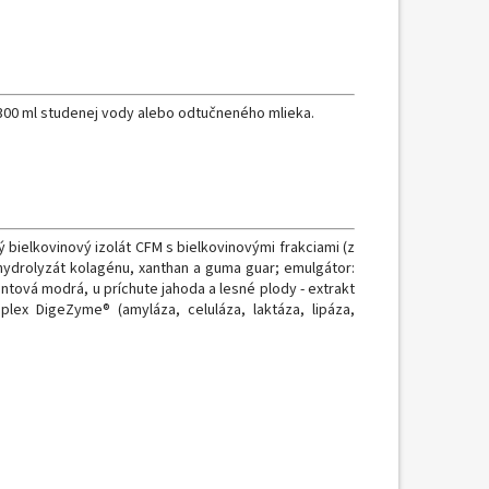
300
ml
studenej
vody
alebo odtučneného
mlieka
.
ý
bielkovinový
izolát
CFM
s
bielkovinovými
frakciami
(
z
hydrolyzát
kolagénu
,
xanthan
a
guma
guar
;
emulgátor
:
entová modrá
,
u príchute
jahoda
a
lesné
plody
-
extrakt
plex
DigeZyme®
(
amyláza
,
celuláza
,
laktáza
,
lipáza
,