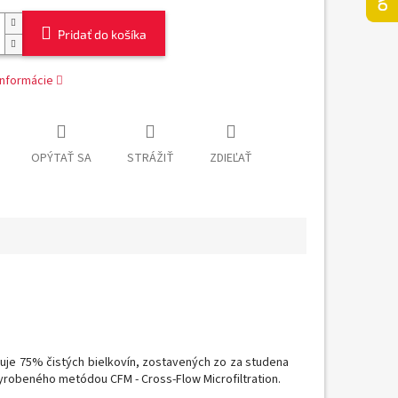
Pridať do košíka
informácie
OPÝTAŤ SA
STRÁŽIŤ
ZDIEĽAŤ
uje
75
%
čistých
bielkovín
,
zostavených
zo za studena
yrobeného
metódou
CFM
-
Cross
-
Flow
Microfiltration
.