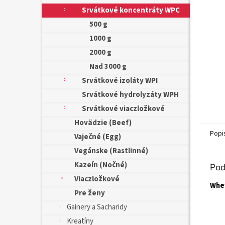
Srvátkové koncentráty WPC
500 g
1000 g
2000 g
Nad 3000 g
Srvátkové izoláty WPI
Srvátkové hydrolyzáty WPH
Srvátkové viaczložkové
Hovädzie (Beef)
Popi
Vaječné (Egg)
Vegánske (Rastlinné)
Kazeín (Nočné)
Pod
Viaczložkové
Whey
Pre ženy
Gainery a Sacharidy
Kreatíny