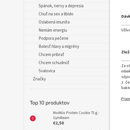
Spánok, nervy a depresia
Chuť na sex a libido
Dávk
Oslabená imunita
Nemám energiu
Užív
Podpora pečene
Bolesť hlavy a migrény
Zlož
Chcem pribrať
Chcem schudnúť
Za
s
Svalovica
mlie
sójo
Značky
z če
bakt
Prie
Top 10 produktov
MoiMüv Protein Cookie 75 g -
GymBeam
€2,50