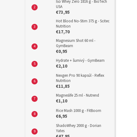
Iso Whey Zero 1816 g - BioTech
USA
€73,95
Hot Blood No-Stim 375 g - Scitec
Nutrition
€17,70
Magnesium Shot 60 ml -
GymBeam
€0,95
Hydrate + šumivý - GymBeam
€2,10
Nexgen Pro 90 kapsúl - Reflex
Nutrition
€11,85
Magneslife 25 ml - Nutrend
€1,10
Rice Mash 1000 g - FitBoom
€6,95
ShadoWhey 2000 g - Dorian
Yates
€47,95