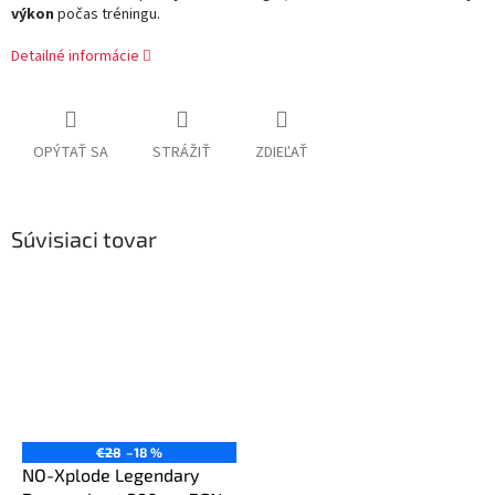
výkon
počas tréningu.
Detailné informácie
OPÝTAŤ SA
STRÁŽIŤ
ZDIEĽAŤ
Súvisiaci tovar
€28
–18 %
NO-Xplode Legendary