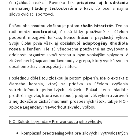
či rýchlosť reakcií. Rovnako tak
prispieva aj k udržaniu
normálnej hladiny testosterónu v krvi
, čo ocenia najmä
silovo cvičiaci športovci.
Ďalšou obsiahnutou zložkou je potom
cholín bitartrát
. Ten sa
radí medzi
nootropiká
, čo sú látky používané za účelom
podporiť mozgovú funkciu, koncentráciu a psychický výkon.
Svoju úlohu plnia však aj obsiahnuté
adaptogény Rhodiola
rosea
a
ženšen
. Tie sú všeobecne používané na zvyšovanie
odolnosti organizmu voči stresu a iným vonkajším vplyvom. V
zložení nechýbajú ani bioflavonoidy z grepu, ktorý vyniká svojim
obsahom zdraviu prospešných látok.
Poslednou dôležitou zložkou je potom
piperín
. Ide o extrakt z
čierneho korenia, ktorý sa pridáva za účelom zvýšenia
vstrebateľnosti jednotlivých zložiek. Pokiaľ teda hľadáte
predtréningovku, ktorá vás nabudí, podporí váš výkon a zároveň
z nej dokážete získať maximum prospešných látok, tak je N.O.-
Xplode Legendary Pre-workout skvelou voľbou.
N.O.-Xplode Legendary Pre-workout a jeho výhody:
komplexná predtréningovka pre silových i vytrvalostných