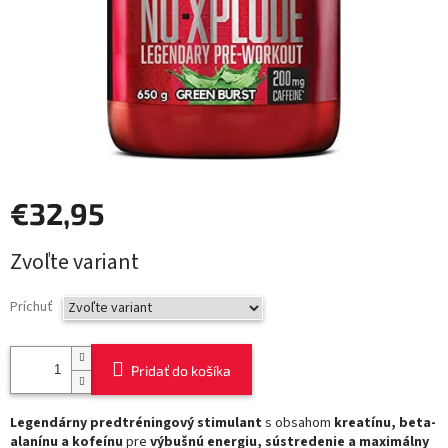
€32,95
Jednotková
Zvoľte variant
cena:
Príchuť
Pridať do košíka
Legendárny predtréningový stimulant
s obsahom
kreatínu, beta-
alanínu a kofeínu
pre
výbušnú energiu, sústredenie a maximálny