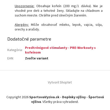
Upozornenie:
Obsahuje kofeín (200 mg/1 dávka). Nie je
vhodné pre deti a tehotné ženy. Skladujte na chladnom a
suchom mieste. Chráňte pred slnečným žiarením.
Alergény:
Môže obsahovať mlieko, lepok, vajcia, sóju,
orechy a arašidy.
Dodatočné parametre
Predtrénigové stimulanty - PRE-Workouty s
Kategória
:
kofeínom
EAN
:
Zvoľte variant
Z
á
Vytvoril Shoptet
p
ä
t
Copyright 2026
SportovaVyziva.sk - Doplnky výživy - Športová
i
výživa
. Všetky práva vyhradené.
e