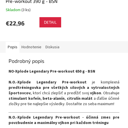
Pre-workout 390 g - BSN
Skladom
(3 ks)
Priemerné
hodnotenie
produktu
€22,96
DETAIL
je
5,0
z
5
Popis
Hodnotenie
Diskusia
hviezdičiek.
Podrobný popis
NO-Xplode Legendary Pre-workout 650 g - BSN
N.O.-Xplode Legendary Pre-workout
je komplexná
predtréningovka
pre všetkých
silových a vytrvalostných
športovcov
, ktorí chcú zlepšiť a predĺžiť svoj
výkon
. Obsahuje
stimulant kofeín
,
beta-alanín
,
citrulín malát
a ďalšie účinné
zložky pre tie najlepšie výsledky. Dostaňte zo seba maximum!
N.O.-Xplode Legendary Pre-workout - účinná zmes pre
povzbudenie a maximálny výkon pri každom tréningu