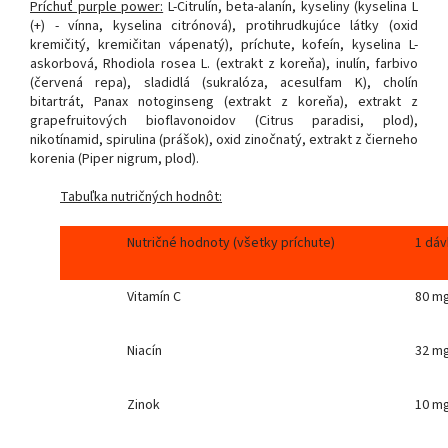
Príchuť purple power:
L-Citrulín, beta-alanín, kyseliny (kyselina L
(+) - vínna, kyselina citrónová), protihrudkujúce látky (oxid
kremičitý, kremičitan vápenatý), príchute, kofeín, kyselina L-
askorbová, Rhodiola rosea L. (extrakt z koreňa), inulín, farbivo
(červená repa), sladidlá (sukralóza, acesulfam K), cholín
bitartrát, Panax notoginseng (extrakt z koreňa), extrakt z
grapefruitových bioflavonoidov (Citrus paradisi, plod),
nikotínamid, spirulina (prášok), oxid zinočnatý, extrakt z čierneho
korenia (Piper nigrum, plod).
Tabuľka nutričných hodnôt:
Nutričné hodnoty (všetky príchute)
1 dáv
Vitamín C
80 m
Niacín
32 m
Zinok
10 m