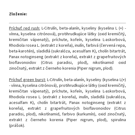
Zloženie:
Príchuť red rush:
L-Citrulín, beta-alanín, kyseliny (kyselina L (+) -
vínna, kyselina citrónová), protihrudkujúce látky (oxid kremičitý,
kremičitan vápenatý), príchute, kofeín, kyselina L-askorbová,
Rhodiola rosea L. (extrakt z koreňa), inulín, farbivá (červená repa,
beta-karotén), sladidlá (sukralóza, acesulfam K), cholín bitartrát,
Panax notoginseng (extrakt z koreňa), extrakt z grapefruitových
bioflavonoidov (Citrus paradisi, plod), nikotínamid oxid
zinočnatý, extrakt z čierneho korenia (Piper nigrum, plod).
Príchuť green burst:
L-Citrulín, beta-alanín, kyseliny (kyselina L(+)
- vínna, kyselina citrónová), protihrudkujúce látky (oxid kremičitý,
kremičitan vápenatý), príchute, kofeín, kyselina L-askorbová,
Rhodiola rosea L. (extrakt z koreňa), inulín, sladidlá (sukralóza,
acesulfam K), cholín bitartrát, Panax notoginseng (extrakt z
koreňa), extrakt z grapefruitových bioflavonoidov (Citrus
paradisi, plod), nikotínamid, farbivo (kurkumín), oxid zinočnatý,
extrakt z čierneho korenia (Piper nigrum, plod), spirulina
(prášok).