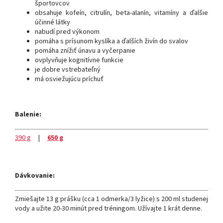
športovcov
obsahuje kofeín, citrulín, beta-alanín, vitamíny a ďalšie
účinné látky
nabudí pred výkonom
pomáha s prísunom kyslíka a ďalších živín do svalov
pomáha znížiť únavu a vyčerpanie
ovplyvňuje kognitívne funkcie
je dobre vstrebateľný
má osviežujúcu príchuť
Balenie:
390 g
|
650 g
Dávkovanie:
Zmiešajte 13 g prášku (cca 1 odmerka/3 lyžice) s 200 ml studenej
vody a užite 20-30 minút pred tréningom. Užívajte 1 krát denne.