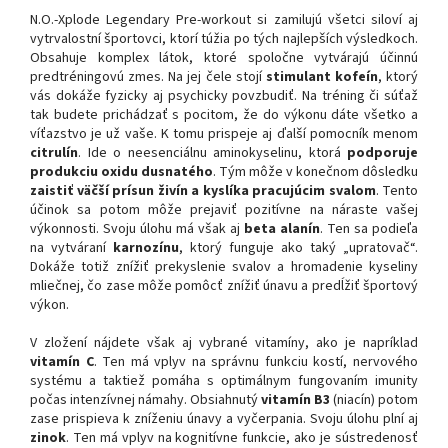
N.O.-Xplode Legendary Pre-workout si zamilujú všetci siloví aj
vytrvalostní športovci, ktorí túžia po tých najlepších výsledkoch.
Obsahuje komplex látok, ktoré spoločne vytvárajú účinnú
predtréningovú zmes. Na jej čele stojí
stimulant kofeín
, ktorý
vás dokáže fyzicky aj psychicky povzbudiť. Na tréning či súťaž
tak budete prichádzať s pocitom, že do výkonu dáte všetko a
víťazstvo je už vaše. K tomu prispeje aj ďalší pomocník menom
citrulín
. Ide o neesenciálnu aminokyselinu, ktorá
podporuje
produkciu oxidu dusnatého
. Tým môže v konečnom dôsledku
zaistiť väčší prísun živín a kyslíka pracujúcim svalom
. Tento
účinok sa potom môže prejaviť pozitívne na náraste vašej
výkonnosti. Svoju úlohu má však aj
beta alanín
. Ten sa podieľa
na vytváraní
karnozínu
, ktorý funguje ako taký „upratovač“.
Dokáže totiž znížiť prekyslenie svalov a hromadenie kyseliny
mliečnej, čo zase môže pomôcť znížiť únavu a predĺžiť športový
výkon.
V zložení nájdete však aj vybrané vitamíny, ako je napríklad
vitamín C
. Ten má vplyv na správnu funkciu kostí, nervového
systému a taktiež pomáha s optimálnym fungovaním imunity
počas intenzívnej námahy. Obsiahnutý
vitamín B3
(niacín) potom
zase prispieva k zníženiu únavy a vyčerpania. Svoju úlohu plní aj
zinok
. Ten má vplyv na kognitívne funkcie, ako je sústredenosť