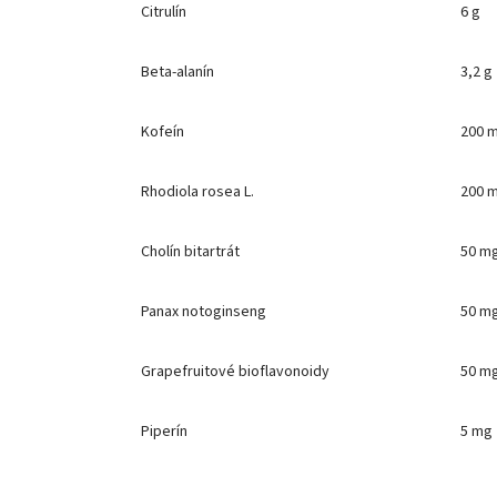
Citrulín
6 g
Beta-alanín
3,2 g
Kofeín
200 
Rhodiola rosea L.
200 
Cholín bitartrát
50 m
Panax notoginseng
50 m
Grapefruitové bioflavonoidy
50 m
Piperín
5 mg