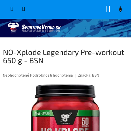
Prejsť
NÁKUP
na
obsah
KOŠÍK
NO-Xplode Legendary Pre-workout
650 g - BSN
Priemerné
Neohodnotené
Podrobnosti hodnotenia
Značka:
BSN
hodnotenie
produktu
je
0,0
z
5
hviezdičiek.