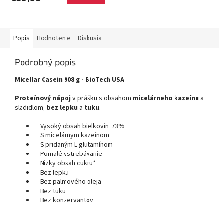
Popis
Hodnotenie
Diskusia
Podrobný popis
Micellar Casein 908 g - BioTech USA
Proteínový nápoj
v prášku s obsahom
micelárneho kazeínu
a
sladidlom,
bez lepku
a
tuku
.
Vysoký obsah bielkovín: 73%
S micelárnym kazeínom
S pridaným L-glutamínom
Pomalé vstrebávanie
Nízky obsah cukru*
Bez lepku
Bez palmového oleja
Bez tuku
Bez konzervantov