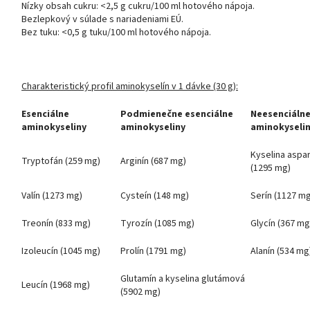
Nízky obsah cukru: <2,5 g cukru/100 ml hotového nápoja.
Bezlepkový v súlade s nariadeniami EÚ.
Bez tuku: <0,5 g tuku/100 ml hotového nápoja.
Charakteristický profil aminokyselín v 1 dávke (30 g):
Esenciálne
Podmienečne esenciálne
Neesenciáln
aminokyseliny
aminokyseliny
aminokyseli
Kyselina aspa
Tryptofán (259 mg)
Arginín (687 mg)
(1295 mg)
Valín (1273 mg)
Cysteín (148 mg)
Serín (1127 mg
Treonín (833 mg)
Tyrozín (1085 mg)
Glycín (367 mg
Izoleucín (1045 mg)
Prolín (1791 mg)
Alanín (534 mg
Glutamín a kyselina glutámová
Leucín (1968 mg)
(5902 mg)