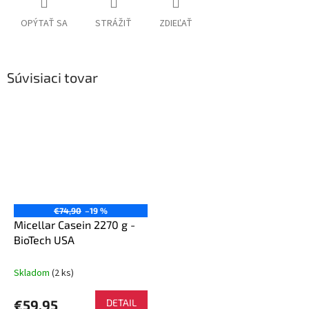
OPÝTAŤ SA
STRÁŽIŤ
ZDIEĽAŤ
Súvisiaci tovar
€74,90
–19 %
Micellar Casein 2270 g -
BioTech USA
Skladom
(2 ks)
€59,95
DETAIL