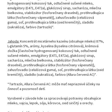
hydrogenovaný kokosový tuk, odtučnené sušené mlieko,
emulgátory (E471, E472a), glukózový sirup, sacharóza, mliečna
bielkovina, stabilizátor (fosforečnany draselné), protihrudkujúca
látka (fosforečnany vápenaté)], zahusťovadlo (celulózová
guma), soľ, protihrudkujúca látka (oxid kremičitý), sladidlo
(sukralóza), farbivo (tartrazín)*.
Jahoda:
Koncentrát micelárneho kazeínu (obsahuje mlieko) 87%,
L-glutamín 5%, arómy, kyselina (kyselina citrónová), krémová
zložka [čiastočne hydrogenovaný kokosový tuk, odtučnené
sušené mlieko, emulgátory (E471, E472a), glukózový sirup,
sacharóza, mliečna bielkovina, stabilizátor (fosforečnany
draselné), protihrudkujúca látka (fosforečnany vápenaté)],
zahusťovadlo (celulózová guma), soľ, protihrudkujúca látka (oxid
kremičitý), sladidlo (sukralóza), farbivo (Allura červená AC)*.
*Tartrazín, Allura červená AC: môže mať nepriaznivé účinky na
činnosť a pozornosť detí.
Vyrobené v závode kde sa spracovávajú potraviny obsahujúce
mlieko, vajcia, lepok, sóju, kôrovce, oxid siričitý a orechy.