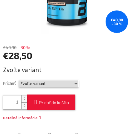
€40,90
–30 %
€40,90
–30 %
€28,50
Jednotková
Zvoľte variant
cena:
Príchuť
Pridať do košíka
Detailné informácie