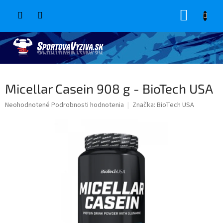
Prejsť
NÁKUP
na
obsah
KOŠÍK
Micellar Casein 908 g - BioTech USA
Priemerné
Neohodnotené
Podrobnosti hodnotenia
Značka:
BioTech USA
hodnotenie
produktu
je
0,0
z
5
hviezdičiek.