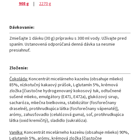
908 g
|
2270 g
Dávkovanie:
Zmiešajte 1 dávku (30 g) prípravku s 300 ml vody. Užívajte pred
spaním. Ustanovená odporúčaná denná dávka sa nesmie
presiahnuť.
Zloženie:
Čokoláda:
Koncentrát micelárneho kazeínu (obsahuje mlieko)
85%, nízkotučný kakaový prášok, L-glutamín 5%, krémová
zložka [čiastočne hydrogenovaný kokosový tuk, odtučnené
sušené mlieko, emulgátory (E471, E472a), glukózový sirup,
sacharóza, mliečna bielkovina, stabilizátor (fosforečnany
draselné), protihrudkujúca látka (fosforečnany vápenaté)],
arómy, zahusťovadlo (celulózová guma), soľ, protihrudkujúca
látka (oxid kremičitý), sladidlo (sukralóza).
Vanilka:
Koncentrát micelárneho kazeínu (obsahuje mlieko) 90%,
L-glutamín 5%, arómy, krémová zložka [čiastočne