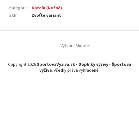
Kategória
:
Kazeín (Nočné)
EAN
:
Zvoľte variant
Z
á
Vytvoril Shoptet
p
ä
t
Copyright 2026
SportovaVyziva.sk - Doplnky výživy - Športová
i
výživa
. Všetky práva vyhradené.
e