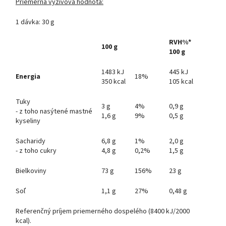
Priemerná výživová hodnota:
1 dávka: 30 g
RVH%*
100 g
100 g
1483 kJ
445 kJ
Energia
18%
350 kcal
105 kcal
Tuky
3 g
4%
0,9 g
- z toho nasýtené mastné
1,6 g
9%
0,5 g
kyseliny
Sacharidy
6,8 g
1%
2,0 g
- z toho cukry
4,8 g
0,2%
1,5 g
Bielkoviny
73 g
156%
23 g
Soľ
1,1 g
27%
0,48 g
Referenčný príjem priemerného dospelého (8400 kJ/2000
kcal).