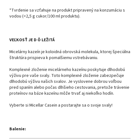
*Tvrdenie sa vzťahuje na produkt pripravený na konzumáciu s
vodou (<2,5 g cukor/100 ml produktu).
VEĽKOSŤ JE D Ô LEŽITÁ
Micelárny kazeín je koloidná obrovská molekula, ktorej špeciálna
štruktúra prispieva k pomalšiemu vstrebávaniu.
Komplexné zloženie micelárneho kazeínu poskytuje dlhodobú
výživu pre vaše svaly. Toto komplexné zloženie zabezpečuje
dlhodobú výživu našich svalov. Je vyslovene dobrou voľbou
pred spaním alebo počas dlhšieho cestovania, pretože trávenie
proteínov na báze kazeínu môže trvať aj niekoľko hodín.
Vyberte si Micellar Casein a postarajte sa o svoje svaly!
Balenie: