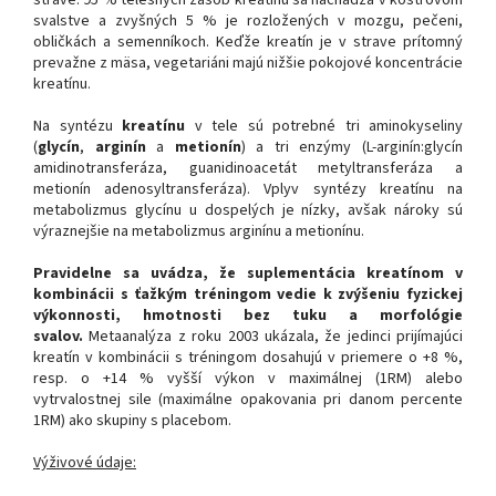
strave. 95 % telesných zásob kreatínu sa nachádza v kostrovom
svalstve a zvyšných 5 % je rozložených v mozgu, pečeni,
obličkách a semenníkoch. Keďže kreatín je v strave prítomný
prevažne z mäsa, vegetariáni majú nižšie pokojové koncentrácie
kreatínu.
Na syntézu
kreatínu
v tele sú potrebné tri aminokyseliny
(
glycín
,
arginín
a
metionín
) a tri enzýmy (L-arginín:glycín
amidinotransferáza, guanidinoacetát metyltransferáza a
metionín adenosyltransferáza). Vplyv syntézy kreatínu na
metabolizmus glycínu u dospelých je nízky, avšak nároky sú
výraznejšie na metabolizmus arginínu a metionínu.
Pravidelne sa uvádza, že suplementácia kreatínom v
kombinácii s ťažkým tréningom vedie k zvýšeniu fyzickej
výkonnosti, hmotnosti bez tuku a morfológie
svalov.
Metaanalýza z roku 2003 ukázala, že jedinci prijímajúci
kreatín v kombinácii s tréningom dosahujú v priemere o +8 %,
resp. o +14 % vyšší výkon v maximálnej (1RM) alebo
vytrvalostnej sile (maximálne opakovania pri danom percente
1RM) ako skupiny s placebom.
Výživové údaje: