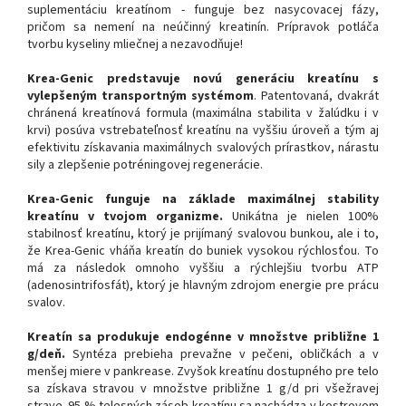
suplementáciu kreatínom - funguje bez nasycovacej fázy,
pričom sa nemení na neúčinný kreatinín. Prípravok potláča
tvorbu kyseliny mliečnej a nezavodňuje!
Krea-Genic predstavuje novú generáciu kreatínu s
vylepšeným transportným systémom
. Patentovaná, dvakrát
chránená kreatínová formula (maximálna stabilita v žalúdku i v
krvi) posúva vstrebateľnosť kreatínu na vyššiu úroveň a tým aj
efektivitu získavania maximálnych svalových prírastkov, nárastu
sily a zlepšenie potréningovej regenerácie.
Krea-Genic funguje na základe maximálnej stability
kreatínu v tvojom organizme.
Unikátna je nielen 100%
stabilnosť kreatínu, ktorý je prijímaný svalovou bunkou, ale i to,
že Krea-Genic vháňa kreatín do buniek vysokou rýchlosťou. To
má za následok omnoho vyššiu a rýchlejšiu tvorbu ATP
(adenosintrifosfát), ktorý je hlavným zdrojom energie pre prácu
svalov.
Kreatín sa produkuje endogénne v množstve približne 1
g/deň.
Syntéza prebieha prevažne v pečeni, obličkách a v
menšej miere v pankrease. Zvyšok kreatínu dostupného pre telo
sa získava stravou v množstve približne 1 g/d pri všežravej