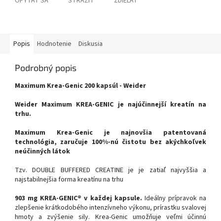
OPÝTAŤ SA
STRÁŽIŤ
ZDIEĽAŤ
Popis
Hodnotenie
Diskusia
Podrobný popis
Maximum Krea-Genic 200 kapsúl - Weider
Weider Maximum KREA-GENIC je najúčinnejší kreatín na
trhu.
Maximum Krea-Genic je najnovšia patentovaná
technológia, zaručuje 100%-nú čistotu bez akýchkoľvek
neúčinných látok
Tzv. DOUBLE BUFFERED CREATINE je je zatiaľ najvyššia a
najstabilnejšia forma kreatínu na trhu
903 mg KREA-GENIC® v každej kapsule.
Ideálny prípravok na
zlepšenie krátkodobého intenzívneho výkonu, prírastku svalovej
hmoty a zvýšenie sily. Krea-Genic umožňuje veľmi účinnú