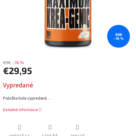
€36
–16 %
€36
–16 %
€29,95
Jednotková
Vypredané
cena:
Položka bola vypredaná…
Detailné informácie