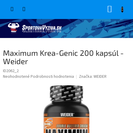
Prejsť
NÁKUP
na
obsah
KOŠÍK
Maximum Krea-Genic 200 kapsúl -
Weider
ID2062_2
Priemerné
Neohodnotené
Podrobnosti hodnotenia
Značka:
WEIDER
hodnotenie
produktu
je
0,0
z
5
hviezdičiek.