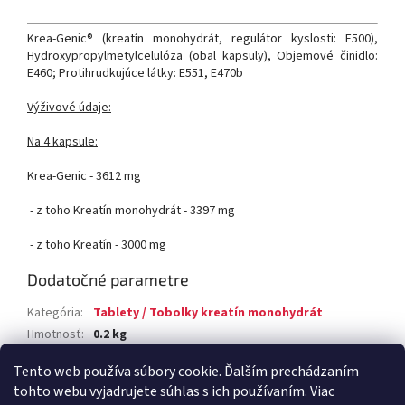
Krea-Genic® (kreatín monohydrát, regulátor kyslosti: E500),
Hydroxypropylmetylcelulóza (obal kapsuly), Objemové činidlo:
E460; Protihrudkujúce látky: E551, E470b
Výživové údaje:
Na 4 kapsule:
Krea-Genic - 3612 mg
- z toho Kreatín monohydrát - 3397 mg
- z toho Kreatín - 3000 mg
Dodatočné parametre
Kategória
:
Tablety / Tobolky kreatín monohydrát
Hmotnosť
:
0.2 kg
Položka bola vypredaná…
Tento web používa súbory cookie. Ďalším prechádzaním
tohto webu vyjadrujete súhlas s ich používaním. Viac