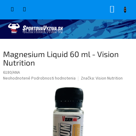
Prejsť
NÁKUP
na
obsah
KOŠÍK
Magnesium Liquid 60 ml - Vision
Nutrition
6180/ANA
Priemerné
Neohodnotené
Podrobnosti hodnotenia
Značka:
Vision Nutrition
hodnotenie
produktu
je
0,0
z
5
hviezdičiek.