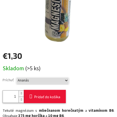
€1,30
Jednotková
Skladom
(>5 ks)
cena:
Príchuť
Pridať do košíka
Tekuté magnézium s
mliečnanom horečnatým
a
vitamínom B6
.
Obsahuje
375 mg horčíka
a
10 mg B6
.