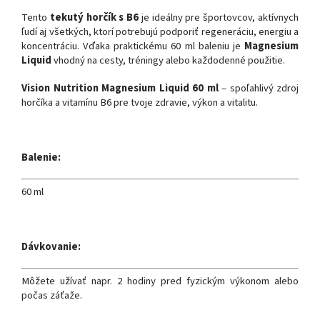
Tento
tekutý horčík s B6
je ideálny pre športovcov, aktívnych
ľudí aj všetkých, ktorí potrebujú podporiť regeneráciu, energiu a
koncentráciu. Vďaka praktickému 60 ml baleniu je
Magnesium
Liquid
vhodný na cesty, tréningy alebo každodenné použitie.
Vision Nutrition Magnesium Liquid 60 ml
– spoľahlivý zdroj
horčíka a vitamínu B6 pre tvoje zdravie, výkon a vitalitu.
Balenie:
60 ml
Dávkovanie:
Môžete užívať napr. 2 hodiny pred fyzickým výkonom alebo
počas záťaže.