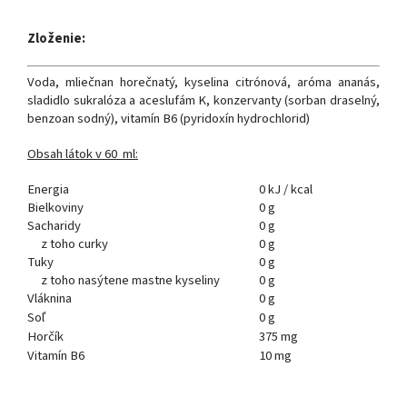
Zloženie:
Voda, mliečnan horečnatý, kyselina citrónová, aróma ananás,
sladidlo sukralóza a aceslufám K, konzervanty (sorban draselný,
benzoan sodný), vitamín B6 (pyridoxín hydrochlorid)
Obsah látok v 60 ml:
Energia
0 kJ / kcal
Bielkoviny
0 g
Sacharidy
0 g
z toho curky
0 g
Tuky
0 g
z toho nasýtene mastne kyseliny
0 g
Vláknina
0 g
Soľ
0 g
Horčík
375 mg
Vitamín B6
10 mg