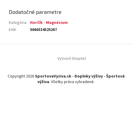
Dodatočné parametre
Kategória
:
Horčík - Magnézium
EAN
:
5060334325267
Z
á
Vytvoril Shoptet
p
ä
t
Copyright 2026
SportovaVyziva.sk - Doplnky výživy - Športová
i
výživa
. Všetky práva vyhradené.
e