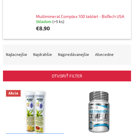
Multimineral Complex 100 tabliet - BioTech USA
Skladom
(>5 ks)
€8,90
R
a
Najlacnejšie
Najdrahšie
Najpredávanejšie
Abecedne
d
e
n
OTVORIŤ FILTER
i
e
V
p
Akcia
ý
r
p
o
i
d
s
u
p
k
r
t