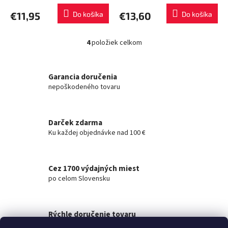
€11,95
Do košíka
€13,60
Do košíka
4
položiek celkom
O
v
l
á
Garancia doručenia
d
nepoškodeného tovaru
a
c
i
Darček zdarma
e
Ku každej objednávke nad 100 €
p
r
v
k
Cez 1700 výdajných miest
y
po celom Slovensku
v
ý
p
i
Rýchle doručenie tovaru
s
na akúkoľvek adresu