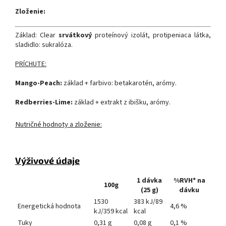
Zloženie:
Základ: Clear
srvátkový
proteínový izolát, protipeniaca látka,
sladidlo: sukralóza.
PRÍCHUTE:
Mango-Peach:
základ + farbivo: betakarotén, arómy.
Redberries-Lime:
základ + extrakt z ibišku, arómy.
Nutričné hodnoty a zloženie:
Výživové údaje
1 dávka
%RVH* na
100g
(25 g)
dávku
1530
383 kJ/89
Energetická hodnota
4,6 %
kJ/359 kcal
kcal
Tuky
0,31 g
0,08 g
0,1 %