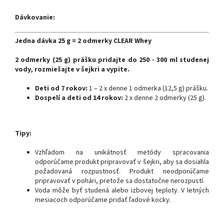
Dávkovanie:
Jedna dávka 25 g = 2 odmerky CLEAR Whey
2 odmerky (25 g) prášku pridajte do 250 - 300 ml studenej
vody, rozmiešajte v šejkri a vypite.
Deti od 7 rokov:
1 – 2 x denne 1 odmerka (12,5 g) prášku.
Dospelí a deti od 14 rokov:
2 x denne 2 odmerky (25 g).
Tipy:
Vzhľadom na unikátnosť metódy spracovania
odporúčame produkt pripravovať v šejkri, aby sa dosiahla
požadovaná rozpustnosť. Produkt neodporúčame
pripravovať v pohári, pretože sa dostatočne nerozpustí.
Voda môže byť studená alebo izbovej teploty. V letných
mesiacoch odporúčame pridať ľadové kocky.