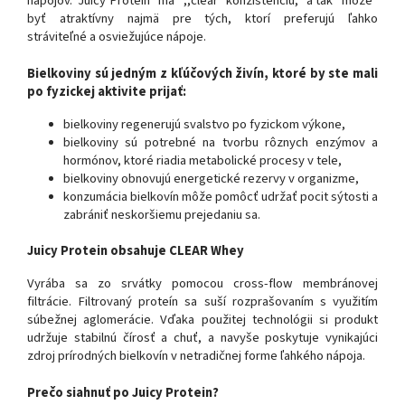
nápojov. Juicy Protein má ,,clear“ konzistenciu, a tak môže
byť atraktívny najmä pre tých, ktorí preferujú ľahko
stráviteľné a osviežujúce nápoje.
Bielkoviny sú jedným z kľúčových živín, ktoré by ste mali
po fyzickej aktivite prijať:
bielkoviny regenerujú svalstvo po fyzickom výkone,
bielkoviny sú potrebné na tvorbu rôznych enzýmov a
hormónov, ktoré riadia metabolické procesy v tele,
bielkoviny obnovujú energetické rezervy v organizme,
konzumácia bielkovín môže pomôcť udržať pocit sýtosti a
zabrániť neskoršiemu prejedaniu sa.
Juicy Protein obsahuje CLEAR Whey
Vyrába sa zo srvátky pomocou cross-flow membránovej
filtrácie. Filtrovaný proteín sa suší rozprašovaním s využitím
súbežnej aglomerácie. Vďaka použitej technológii si produkt
udržuje stabilnú čírosť a chuť, a navyše poskytuje vynikajúci
zdroj prírodných bielkovín v netradičnej forme ľahkého nápoja.
Prečo siahnuť po Juicy Protein?