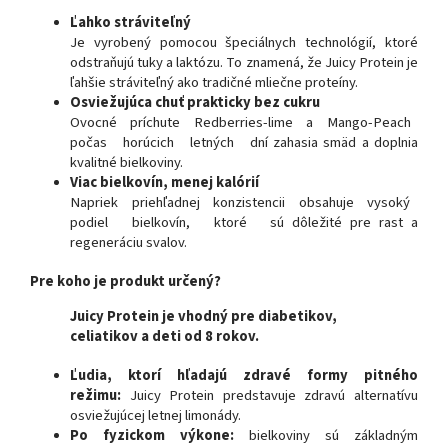
Ľahko stráviteľný
Je vyrobený pomocou špeciálnych technológií, ktoré
odstraňujú tuky a laktózu. To znamená, že Juicy Protein je
ľahšie stráviteľný ako tradičné mliečne proteíny.
Osviežujúca chuť prakticky bez cukru
Ovocné príchute Redberries-lime a Mango-Peach
počas horúcich letných dní zahasia smäd a doplnia
kvalitné bielkoviny.
Viac bielkovín, menej kalórií
Napriek priehľadnej konzistencii obsahuje vysoký
podiel bielkovín, ktoré sú dôležité pre rast a
regeneráciu svalov.
Pre koho je produkt určený?
Juicy Protein je vhodný pre diabetikov,
celiatikov a deti od 8 rokov.
Ľudia, ktorí hľadajú zdravé formy pitného
režimu:
Juicy Protein predstavuje zdravú alternatívu
osviežujúcej letnej limonády.
Po fyzickom výkone:
bielkoviny sú základným