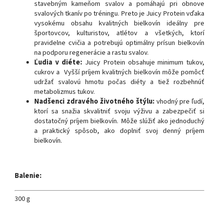
stavebným kameňom svalov a pomáhajú pri obnove
svalových tkanív po tréningu. Preto je Juicy Protein vďaka
vysokému obsahu kvalitných bielkovín ideálny pre
športovcov, kulturistov, atlétov a všetkých, ktorí
pravidelne cvičia a potrebujú optimálny prísun bielkovín
na podporu regenerácie a rastu svalov.
Ľudia v diéte:
Juicy Protein obsahuje minimum tukov,
cukrov a Vyšší príjem kvalitných bielkovín môže pomôcť
udržať svalovú hmotu počas diéty a tiež rozbehnúť
metabolizmus tukov.
Nadšenci zdravého životného štýlu:
vhodný pre ľudí,
ktorí sa snažia skvalitniť svoju výživu a zabezpečiť si
dostatočný príjem bielkovín. Môže slúžiť ako jednoduchý
a praktický spôsob, ako doplniť svoj denný príjem
bielkovín.
Balenie:
300 g