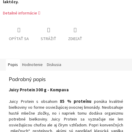
laktózy.
Detailné informácie
OPÝTAŤ SA
STRÁŽIŤ
ZDIEĽAŤ
Popis
Hodnotenie
Diskusia
Podrobný popis
Juicy Protein 300 g - Kompava
Juicy Protein s obsahom
85 % proteínu
ponúka kvalitné
bielkoviny vo forme osviežujúcej ovocnej limonády. Neobsahuje
husté mliečne zložky, no i napriek tomu dodáva organizmu
potrebné bielkoviny. Juicy Protein sa vyznačuje nie len
osviežujúcou chuťou ale aj čírym vzhľadom. Popri konvenčných
„mliečnych“ proteínoch, akými sú napríklad klasická vanilka