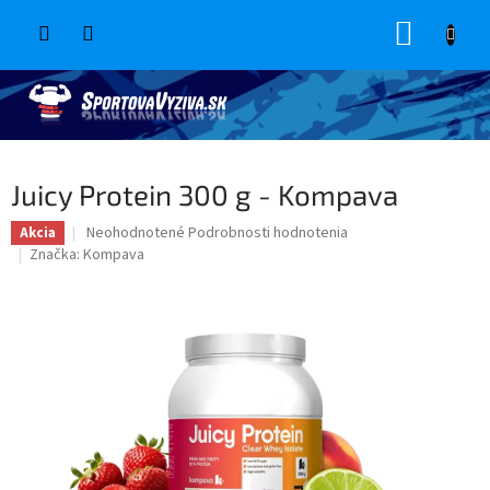
Prejsť
NÁKUP
na
obsah
KOŠÍK
Juicy Protein 300 g - Kompava
Priemerné
Neohodnotené
Podrobnosti hodnotenia
Akcia
hodnotenie
Značka:
Kompava
produktu
je
0,0
z
5
hviezdičiek.