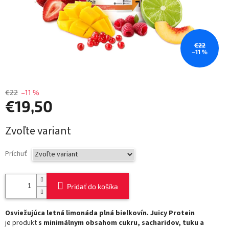
€22
–11 %
€22
–11 %
€19,50
Jednotková
Zvoľte variant
cena:
Príchuť
Pridať do košíka
Osviežujúca letná limonáda plná bielkovín. Juicy Protein
je produkt
s minimálnym obsahom cukru, sacharidov, tuku a