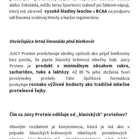
alebo čokoláda, môžu teraz športovci siahnuť po ľahkom nápoji,
ktorý má zároveň
vysoké hladiny leucínu
a
BCAA
na podporu
udržiavania svalovej hmoty a lepšiu regeneráciu.
Osviežujúca letná limonáda plná bielkovín
JUICY Protein predstavuje ideálny spôsob ako prijať bielkoviny
bez pocitu, že pijete klasický krémový mliečny šejk. Juicy
Protein je
produkt s minimálnym obsahom cukru,
sacharidov, tuku a laktózy
. Až 85 % jeho zloženia tvorí
prvotriedny proteín. Táto špičková formulácia
poskytuje
rovnako výživné hodnoty ako tradičné mliečne
proteínové šejky
.
Čím sa Juicy Protein odlišuje od „klasických“ proteínov?
Hlavným rozdielom je konzistencia, ktorá je iná ako v
prípade klasických krémových mliečnych proteínových