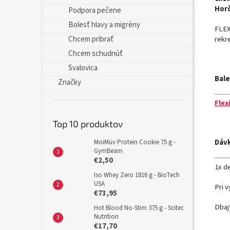
Horč
Podpora pečene
Bolesť hlavy a migrény
FLEX
Chcem pribrať
rekr
Chcem schudnúť
Svalovica
Bale
Značky
Flex
Top 10 produktov
Dáv
MoiMüv Protein Cookie 75 g -
GymBeam
€2,50
1x d
Iso Whey Zero 1816 g - BioTech
USA
Pri 
€73,95
Dbaj
Hot Blood No-Stim 375 g - Scitec
Nutrition
€17,70