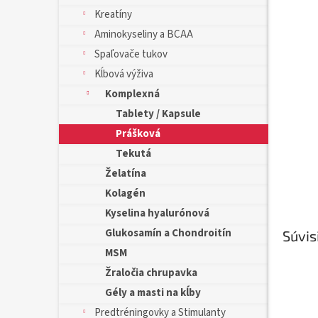
Kreatíny
Aminokyseliny a BCAA
Spaľovače tukov
Kĺbová výživa
Komplexná
Tablety / Kapsule
Prášková
Tekutá
Želatína
Kolagén
Kyselina hyalurónová
Glukosamín a Chondroitín
Súvis
MSM
Žraločia chrupavka
Gély a masti na kĺby
Predtréningovky a Stimulanty