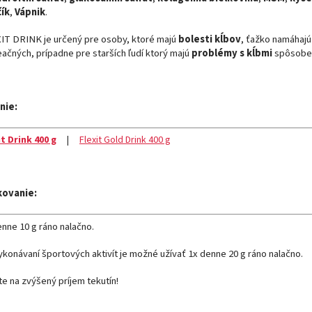
ík
,
Vápnik
.
IT DRINK je určený pre osoby, ktoré majú
bolesti kĺbov
, ťažko namáhaj
eačných, prípadne pre starších ľudí ktorý majú
problémy s kĺbmi
spôsobe
nie:
it Drink 400 g
|
Flexit Gold Drink 400 g
kovanie:
enne 10 g ráno nalačno.
vykonávaní športových aktivít je možné užívať 1x denne 20 g ráno nalačno.
te na zvýšený príjem tekutín!