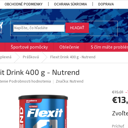
OBCHODNÉ PODMIENKY
OCHRANA SÚKROMIA
DOPRAVA
HĽADAŤ
Športové pomôcky
Oblečenie
S čím máte probl
plexná
Prášková
Flexit Drink 400 g - Nutrend
it Drink 400 g - Nutrend
né
tenie
Podrobnosti hodnotenia
Značka:
Nutrend
nie
u
€15,01
–
€13
Jednotk
Zvoľte
cena:
iek.
Príchuť