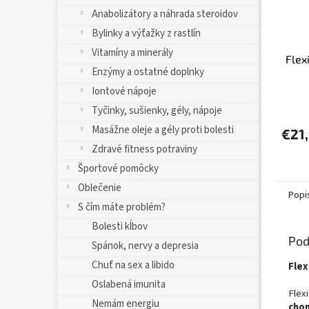
Anabolizátory a náhrada steroidov
Bylinky a výťažky z rastlín
Vitamíny a minerály
Flex
Enzýmy a ostatné doplnky
Iontové nápoje
Priem
Tyčinky, sušienky, gély, nápoje
hodno
Masážne oleje a gély proti bolesti
produ
€21
je
Zdravé fitness potraviny
5,0
Športové pomôcky
z
5
Oblečenie
Popi
hviezd
S čím máte problém?
Bolesti kĺbov
Pod
Spánok, nervy a depresia
Chuť na sex a libido
Flex
Oslabená imunita
Flex
Nemám energiu
chon