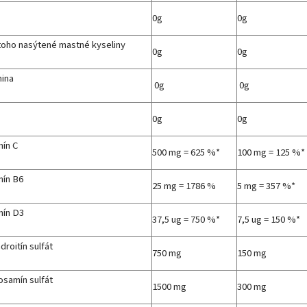
0g
0g
ho nasýtené mastné kyseliny
0g
0g
nina
0g
0g
0g
0g
mín C
500 mg = 625 %*
100 mg = 125 %*
mín B6
25 mg = 1786 %
5 mg = 357 %*
mín D3
37,5 ug = 750 %*
7,5 ug = 150 %*
droitín sulfát
750 mg
150 mg
osamín sulfát
1500 mg
300 mg