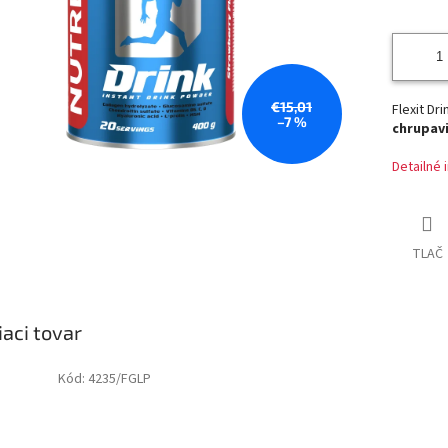
€15,01
Flexit Dr
–7 %
chrupav
Detailné 
TLAČ
iaci tovar
Kód:
4235/FGLP