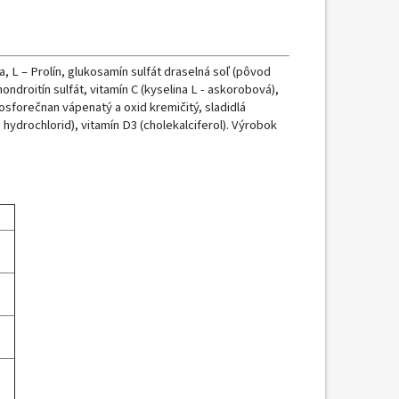
, L – Prolín, glukosamín sulfát draselná soľ (pôvod
ndroitín sulfát, vitamín C (kyselina L - askorobová),
fosforečnan vápenatý a oxid kremičitý, sladidlá
 hydrochlorid), vitamín D3 (cholekalciferol). Výrobok