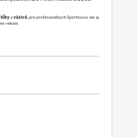
ú
kĺby
a
väzivá
, pre profesionálnych športovcov ale aj
ne vekom.