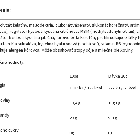
enie:
olyzát želatíny, maltodextrín, glukonát vápenatý, glukonát horečnatý, aróma
ce), regulátor kyslosti kyselina citrónová, MSM (methylsulfonylmethan), cho
átor kyslosti kyselina jablčná, farbivo beta karotén, protihrudkujúce látky 
lfam K a sukralóza, kyselina hyalurónová (sodná soľ), vitamín B6 (pyridoxín
huje alergén kôrovca. Môže obsahovať stopy sóje a mliečne bielkoviny.
ičné hodnoty:
100g
Dávka 20g
gia
1382 kJ / 325 kcal
277 kJ / 65 kcal
koviny
50,4 g
10g1 g
aridy
29 g
5,8 g
oho cukry
0g
0g