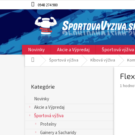
Prejsť
0948 274 980
na
obsah
Novinky
Akcie a Výpredaj
Športová výživa
Domov
Športová výživa
Kĺbová výživa
Kom
B
Flex
o
Preskočiť
č
Priemer
1 hodno
Kategórie
kategórie
n
hodnote
ý
produkt
Novinky
p
je
Akcie a Výpredaj
5,0
a
z
n
Športová výživa
5
e
Proteíny
hviezdič
l
Gainery a Sacharidy