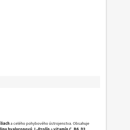
šliach
a celého pohybového ústrojenstva. Obsahuje
linu hyaluronovú
,
L-Prolín
a
vitamín C
,
B6
,
D3
,