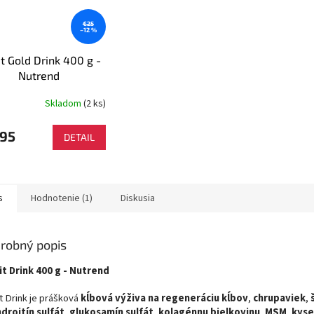
€25
–12 %
it Gold Drink 400 g -
Nutrend
Skladom
(2 ks)
erné
tenie
ktu
,95
DETAIL
s
Hodnotenie (1)
Diskusia
ičiek.
robný popis
it Drink 400 g - Nutrend
it Drink je prášková
kĺbová výživa na regeneráciu kĺbov
,
chrupaviek
,
droitín sulfát
,
glukosamín sulfát
,
kolagénnu bielkovinu
,
MSM
,
kyse