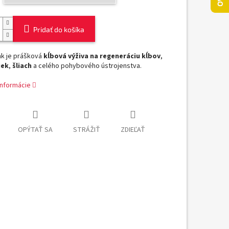
Pridať do košíka
ink je prášková
kĺbová výživa
na regeneráciu kĺbov
,
iek
,
šliach
a celého pohybového ústrojenstva.
informácie
OPÝTAŤ SA
STRÁŽIŤ
ZDIEĽAŤ