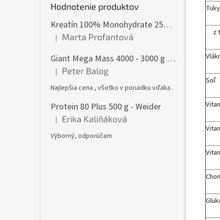
Hodnotenie produktov
Tuky
Kreatín 100% Monohydrate 250 g - GymBeam
z to
Marta Profantová
|
Hodnotenie produktu je 5 z 5 hviezdičiek.
Vlák
Giant Mega Mass 4000 - 3000 g - Weider
Peter Balog
|
Hodnotenie produktu je 5 z 5 hviezdičiek.
Soľ
Najlepšia cena , všetko v poriadku vďaka .
Vita
Protein 80 Plus 500 g - Weider
Erika Kaliňáková
|
Hodnotenie produktu je 5 z 5 hviezdičiek.
Vita
Výborný, odporúčam
Vita
Chon
Gluk