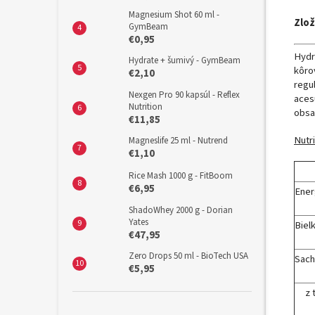
Magnesium Shot 60 ml -
Zlož
GymBeam
€0,95
Hydr
Hydrate + šumivý - GymBeam
kôrov
€2,10
regul
Nexgen Pro 90 kapsúl - Reflex
acesu
Nutrition
obsa
€11,85
Nutr
Magneslife 25 ml - Nutrend
€1,10
Rice Mash 1000 g - FitBoom
€6,95
Ener
ShadoWhey 2000 g - Dorian
Yates
Biel
€47,95
Zero Drops 50 ml - BioTech USA
Sach
€5,95
z t