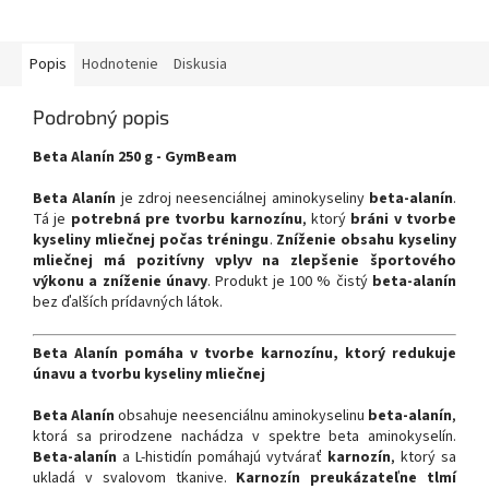
Popis
Hodnotenie
Diskusia
Podrobný popis
Beta Alanín 250 g - GymBeam
Beta Alanín
je zdroj neesenciálnej aminokyseliny
beta-alanín
.
Tá je
potrebná pre tvorbu karnozínu
, ktorý
bráni v tvorbe
kyseliny mliečnej počas tréningu
.
Zníženie obsahu kyseliny
mliečnej má pozitívny vplyv na zlepšenie športového
výkonu a zníženie únavy
. Produkt je 100 % čistý
beta-alanín
bez ďalších prídavných látok.
Beta Alanín pomáha v tvorbe karnozínu, ktorý redukuje
únavu a tvorbu kyseliny mliečnej
Beta Alanín
obsahuje neesenciálnu aminokyselinu
beta-alanín
,
ktorá sa prirodzene nachádza v spektre beta aminokyselín.
Beta-alanín
a L-histidín pomáhajú vytvárať
karnozín
, ktorý sa
ukladá v svalovom tkanive.
Karnozín preukázateľne tlmí