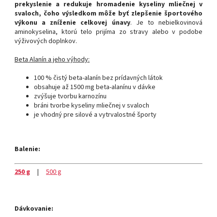
prekyslenie a redukuje hromadenie kyseliny mliečnej v
svaloch, čoho výsledkom môže byť zlepšenie športového
výkonu a zníženie celkovej únavy
. Je to nebielkovinová
aminokyselina, ktorú telo prijíma zo stravy alebo v podobe
výživových doplnkov.
Beta Alanín a jeho výhody:
100 % čistý beta-alanín bez prídavných látok
obsahuje až 1500 mg beta-alanínu v dávke
zvýšuje tvorbu karnozínu
bráni tvorbe kyseliny mliečnej v svaloch
je vhodný pre silové a vytrvalostné športy
Balenie:
250 g
|
500 g
Dávkovanie: