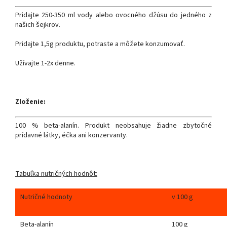
Pridajte 250-350 ml vody alebo ovocného džúsu do jedného z
našich šejkrov.
Pridajte 1,5g produktu, potraste a môžete konzumovať.
Užívajte 1-2x denne.
Zloženie:
100 % beta-alanín. Produkt neobsahuje žiadne zbytočné
prídavné látky, éčka ani konzervanty.
Tabuľka nutričných hodnôt:
Nutričné hodnoty
v 100 g
Beta-alanín
100 g