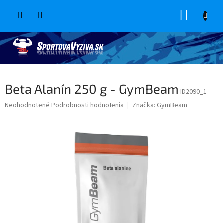
Prejsť
NÁKUP
na
obsah
KOŠÍK
Beta Alanín 250 g - GymBeam
ID2090_1
Priemerné
Neohodnotené
Podrobnosti hodnotenia
Značka:
GymBeam
hodnotenie
produktu
je
0,0
z
5
hviezdičiek.