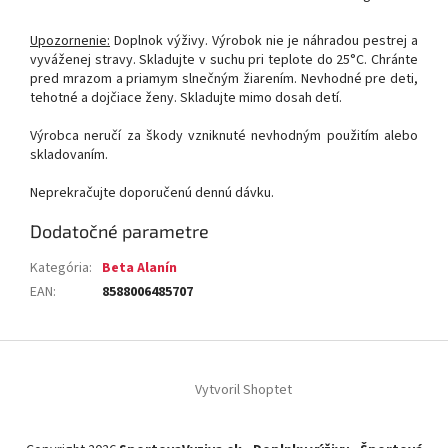
Upozornenie:
Doplnok výživy. Výrobok nie je náhradou pestrej a
vyváženej stravy. Skladujte v suchu pri teplote do 25°C. Chránte
pred mrazom a priamym slnečným žiarením. Nevhodné pre deti,
tehotné a dojčiace ženy. Skladujte mimo dosah detí.
Výrobca neručí za škody vzniknuté nevhodným použitím alebo
skladovaním.
Neprekračujte doporučenú dennú dávku.
Dodatočné parametre
Kategória
:
Beta Alanín
EAN
:
8588006485707
Z
á
Vytvoril Shoptet
p
ä
t