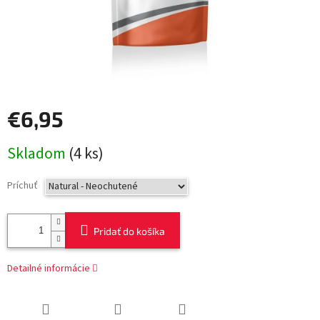
€6,95
Jednotková
Skladom
(4 ks)
cena:
Príchuť
Pridať do košíka
Detailné informácie