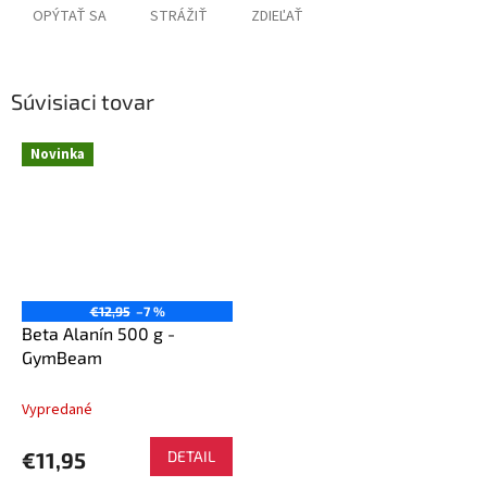
OPÝTAŤ SA
STRÁŽIŤ
ZDIEĽAŤ
Súvisiaci tovar
Novinka
€12,95
–7 %
Beta Alanín 500 g -
GymBeam
Vypredané
€11,95
DETAIL