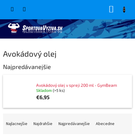
Prejsť
NÁKUP
na
obsah
KOŠÍK
Avokádový olej
Najpredávanejšie
Avokádový olej v spreji 200 ml - GymBeam
Skladom
(>5 ks)
€6,95
R
a
Najlacnejšie
Najdrahšie
Najpredávanejšie
Abecedne
d