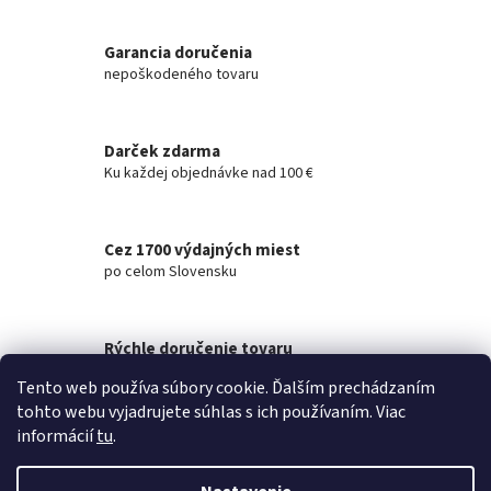
v
l
á
Garancia doručenia
d
nepoškodeného tovaru
a
c
i
Darček zdarma
e
Ku každej objednávke nad 100 €
p
r
v
k
Cez 1700 výdajných miest
y
po celom Slovensku
v
ý
p
i
Rýchle doručenie tovaru
s
na akúkoľvek adresu
u
Tento web používa súbory cookie. Ďalším prechádzaním
tohto webu vyjadrujete súhlas s ich používaním. Viac
Z
informácií
tu
.
á
Vytvoril Shoptet
p