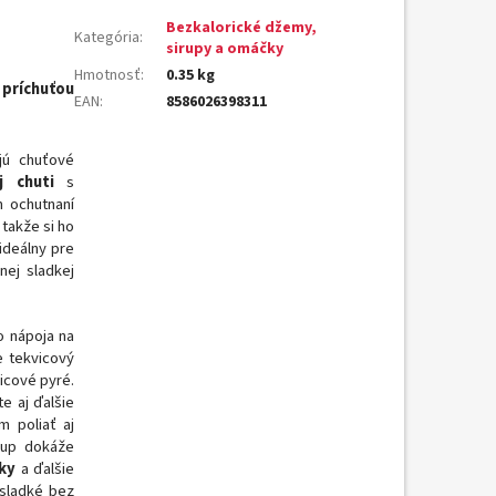
Bezkalorické džemy,
Kategória
:
sirupy a omáčky
Hmotnosť
:
0.35 kg
 príchuťou
EAN
:
8586026398311
jú chuťové
ej chuti
s
 ochutnaní
,
takže si ho
ideálny pre
nej sladkej
 nápoja na
e tekvicový
icové pyré.
e aj ďalšie
m poliať aj
rup dokáže
ky
a ďalšie
 sladké bez