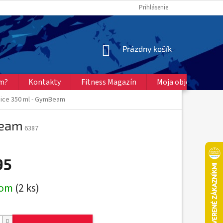
Prihlásenie
NÁKUPNÝ
Prázdny košík
KOŠÍK
ém?
Kontakty
Fitness Magazín
Moja objednávka
ice 350 ml - GymBeam
Beam
6387
95
ová
dom
(2 ks)