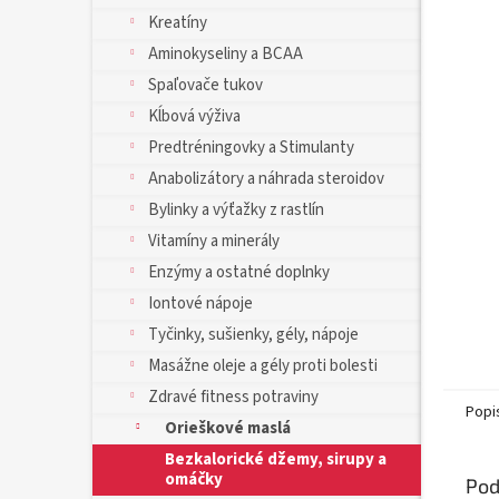
Kreatíny
Aminokyseliny a BCAA
Spaľovače tukov
Kĺbová výživa
Predtréningovky a Stimulanty
Anabolizátory a náhrada steroidov
Bylinky a výťažky z rastlín
Vitamíny a minerály
Enzýmy a ostatné doplnky
Iontové nápoje
Tyčinky, sušienky, gély, nápoje
Masážne oleje a gély proti bolesti
Zdravé fitness potraviny
Popi
Orieškové maslá
Bezkalorické džemy, sirupy a
omáčky
Pod