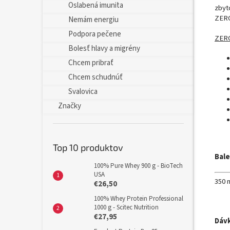
Oslabená imunita
zbyt
ZERO
Nemám energiu
Podpora pečene
ZERO
Bolesť hlavy a migrény
Chcem pribrať
Chcem schudnúť
Svalovica
Značky
Top 10 produktov
Bale
100% Pure Whey 900 g - BioTech
USA
350 
€26,50
100% Whey Protein Professional
1000 g - Scitec Nutrition
€27,95
Dáv