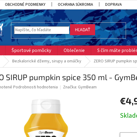
OBCHODNÉ PODMIENKY
OCHRANA SÚKROMIA
DOPRAVA
HĽADAŤ
Športové pomôcky
Oblečenie
S čím máte probl
Bezkalorické džemy, sirupy a omáčky
ZERO SIRUP pumpkin sp
O SIRUP pumpkin spice 350 ml - Gym
né
notené
Podrobnosti hodnotenia
Značka:
GymBeam
nie
€4,
u
Jednotk
Skla
cena:
iek.