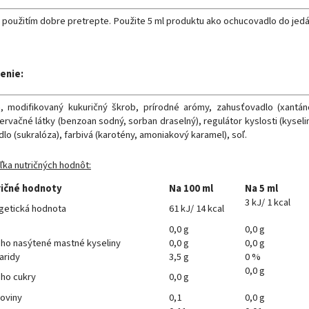
 použitím dobre pretrepte. Použite 5 ml produktu ako ochucovadlo do jedá
enie:
, modifikovaný kukuričný škrob, prírodné arómy, zahusťovadlo (xantá
ervačné látky (benzoan sodný, sorban draselný), regulátor kyslosti (kyseli
dlo (sukralóza), farbivá (karotény, amoniakový karamel), soľ.
ľka nutričných hodnôt:
ičné hodnoty
Na 100 ml
Na 5 ml
3 kJ/ 1 kcal
getická hodnota
61 kJ/ 14 kcal
0,0 g
0,0 g
toho nasýtené mastné kyseliny
0,0 g
0,0 g
aridy
3,5 g
0 %
0,0 g
oho cukry
0,0 g
koviny
0,1
0,0 g