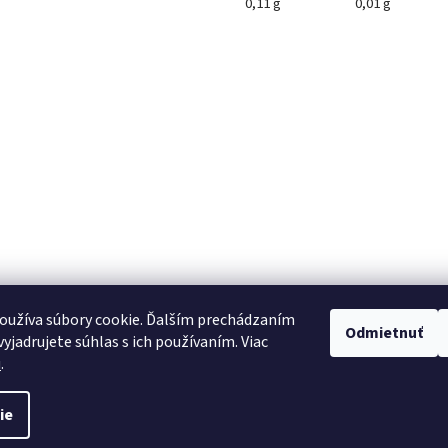
0,11 g
0,01 g
oužíva súbory cookie. Ďalším prechádzaním
Odmietnuť
yjadrujete súhlas s ich používaním. Viac
u
.
ie
Športová výživa
. Všetky práva vyhradené.