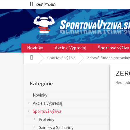
Prejsť
0948 274 980
na
obsah
Novinky
Akcie a Výpredaj
Športová výživa
Domov
Športová výživa
Zdravé fitness potraviny
B
ZER
o
Preskočiť
č
Priemer
Neohod
Kategórie
kategórie
n
hodnote
ý
produkt
Novinky
p
je
Akcie a Výpredaj
0,0
a
z
n
Športová výživa
5
e
Proteíny
hviezdič
l
Gainery a Sacharidy