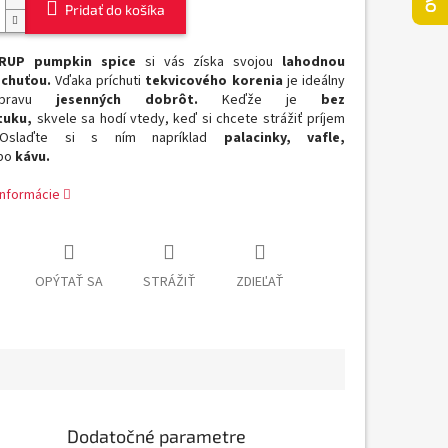
Pridať do košíka
IRUP pumpkin spice
si vás získa svojou
lahodnou
 chuťou.
Vďaka príchuti
tekvicového korenia
je ideálny
ípravu
jesenných dobrôt.
Keďže je
bez
tuku,
skvele sa hodí vtedy, keď si chcete strážiť príjem
Oslaďte si s ním napríklad
palacinky, vafle,
bo
kávu.
informácie
OPÝTAŤ SA
STRÁŽIŤ
ZDIEĽAŤ
Dodatočné parametre