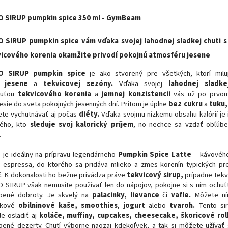
 SIRUP pumpkin spice 350 ml - GymBeam
 SIRUP pumpkin spice vám vďaka svojej lahodnej sladkej chuti s
icového korenia okamžite privodí pokojnú atmosféru jesene
O SIRUP pumpkin spice
je ako stvorený pre všetkých, ktorí milu
y
jesene
a
tekvicovej sezóny.
Vďaka svojej
lahodnej sladk
huťou
tekvicového korenia
a
jemnej konzistencii
vás už po prvom
esie do sveta pokojných jesenných dní. Pritom je úplne
bez cukru
a
tuku
te vychutnávať aj počas
diéty.
Vďaka svojmu nízkemu obsahu kalórií je 
ého, kto
sleduje svoj kalorický príjem
, no nechce sa vzdať obľúbe
.
p je ideálny na prípravu legendárneho
Pumpkin Spice Latte
– kávového
 espressa, do ktorého sa pridáva mlieko a zmes korenín typických pr
č. K dokonalosti ho bežne privádza práve
tekvicový sirup,
prípadne tekv
 SIRUP však nemusíte používať len do nápojov, pokojne si s ním ochuťt
bené dobroty. Je skvelý na
palacinky, lievance
či
vafle.
Môžete ní
jkové
obilninové kaše, smoothies
,
jogurt
alebo
tvaroh.
Tento si
le osladiť aj
koláče, muffiny, cupcakes, cheesecake, škoricové rol
bené dezerty. Chutí výborne naozaj kdekoľvek, a tak si môžete užívať