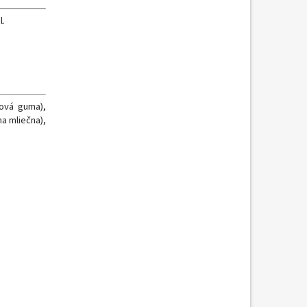
l.
nová guma),
na mliečna),