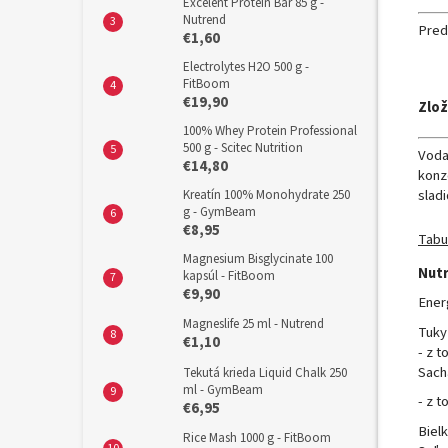
Excelent Protein Bar 85 g -
Nutrend
Pred
€1,60
Electrolytes H2O 500 g -
FitBoom
€19,90
Zlož
100% Whey Protein Professional
500 g - Scitec Nutrition
Voda
€14,80
konz
sladi
Kreatín 100% Monohydrate 250
g - GymBeam
€8,95
Tabu
Magnesium Bisglycinate 100
Nutr
kapsúl - FitBoom
€9,90
Ener
Magneslife 25 ml - Nutrend
Tuky
€1,10
- z 
Sach
Tekutá krieda Liquid Chalk 250
ml - GymBeam
- z t
€6,95
Biel
Rice Mash 1000 g - FitBoom