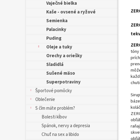
Vaječné bielka
ZERO
Kaše - ovsené a ryžové
Semienka
ZERO
Palacinky
tekv
Puding
ZER
Oleje a tuky
tón
Orechy a oriešky
príc
pren
Sladidlá
môže
Sušené mäso
každ
Superpotraviny
chuti
Športové pomôcky
Siru
Oblečenie
báze
kolá
S čím máte problém?
ZERO
Bolesti kĺbov
obľú
Spánok, nervy a depresia
raňa
skve
Chuť na sex a libido
obľú