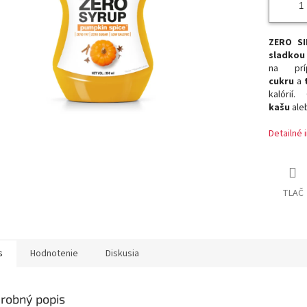
ZERO S
sladkou
na pr
cukru
a
kalórií.
kašu
ale
Detailné 
TLAČ
s
Hodnotenie
Diskusia
robný popis