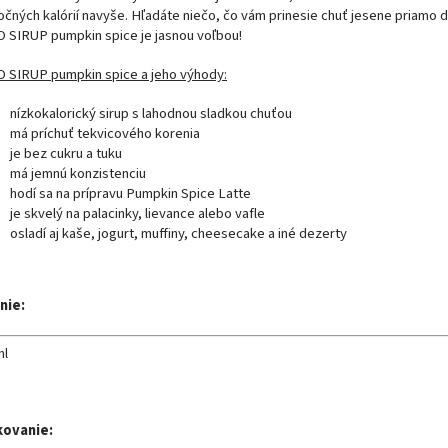
očných kalórií navyše. Hľadáte niečo, čo vám prinesie chuť jesene priamo 
 SIRUP pumpkin spice je jasnou voľbou!
 SIRUP pumpkin spice a jeho výhody:
nízkokalorický sirup s lahodnou sladkou chuťou
má príchuť tekvicového korenia
je bez cukru a tuku
má jemnú konzistenciu
hodí sa na prípravu Pumpkin Spice Latte
je skvelý na palacinky, lievance alebo vafle
osladí aj kaše, jogurt, muffiny, cheesecake a iné dezerty
nie:
ml
kovanie: