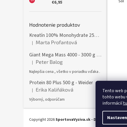
Soľ
€6,95
Hodnotenie produktov
Kreatín 100% Monohydrate 250 g - GymBeam
Marta Profantová
|
Hodnotenie produktu je 5 z 5 hviezdičiek.
Giant Mega Mass 4000 - 3000 g - Weider
Peter Balog
|
Hodnotenie produktu je 5 z 5 hviezdičiek.
Najlepšia cena , všetko v poriadku vďaka .
Protein 80 Plus 500 g - Weider
Erika Kaliňáková
|
Tento web p
Hodnotenie produktu je 5 z 5 hviezdičiek.
tohto webu v
Výborný, odporúčam
informácií
t
Z
á
Nastaven
Copyright 2026
SportovaVyziva.sk - Doplnky výživy - 
p