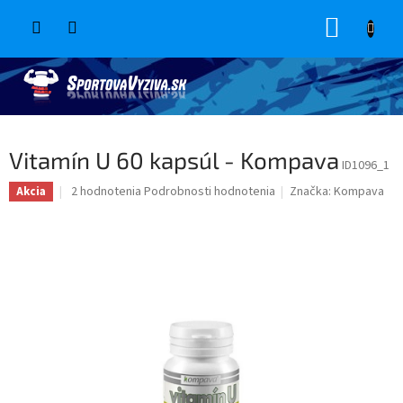
Prejsť
NÁKUP
na
obsah
KOŠÍK
Vitamín U 60 kapsúl - Kompava
ID1096_1
Priemerné
2 hodnotenia
Podrobnosti hodnotenia
Značka:
Kompava
Akcia
hodnotenie
produktu
je
5,0
z
5
hviezdičiek.