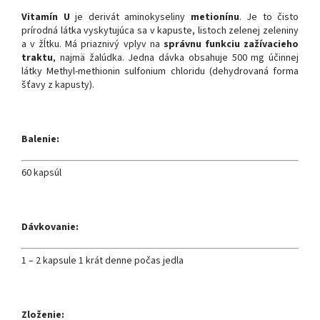
Vitamín U
je derivát aminokyseliny
metionínu
. Je to čisto
prírodná látka vyskytujúca sa v kapuste, listoch zelenej zeleniny
a v žĺtku. Má priaznivý vplyv na
správnu funkciu zažívacieho
traktu
, najmä žalúdka. Jedna dávka obsahuje 500 mg účinnej
látky Methyl-methionin sulfonium chloridu (dehydrovaná forma
šťavy z kapusty).
Balenie:
60 kapsúl
Dávkovanie:
1 – 2 kapsule 1 krát denne počas jedla
Zloženie: