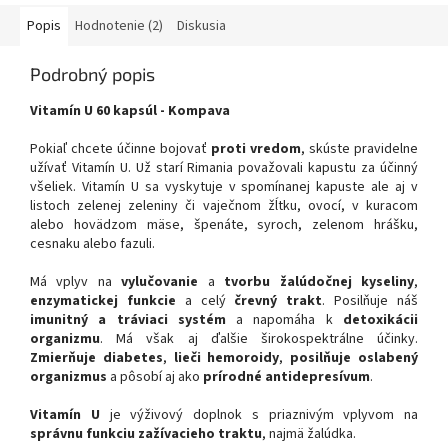
Popis
Hodnotenie (2)
Diskusia
Podrobný popis
Vitamín U 60 kapsúl - Kompava
Pokiaľ chcete účinne bojovať
proti vredom
, skúste pravidelne
užívať Vitamín U. Už starí Rimania považovali kapustu za účinný
všeliek. Vitamín U sa vyskytuje v spomínanej kapuste ale aj v
listoch zelenej zeleniny či vaječnom žĺtku, ovocí, v kuracom
alebo hovädzom mäse, špenáte, syroch, zelenom hrášku,
cesnaku alebo fazuli.
Má vplyv na
vylučovanie
a
tvorbu žalúdočnej kyseliny
,
enzymatickej funkcie
a celý
črevný trakt
. Posilňuje náš
imunitný
a tráviaci systém
a napomáha k
detoxikácii
organizmu
. Má však aj ďalšie širokospektrálne účinky.
Zmierňuje diabetes
,
lieči hemoroidy
,
posilňuje oslabený
organizmus
a pôsobí aj ako
prírodné antidepresívum
.
Vitamín U
je výživový doplnok s priaznivým vplyvom na
správnu funkciu zažívacieho traktu
, najmä žalúdka.