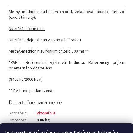
Methyl-methionin-sulfonium chlorid, želatínová kapsula, farbivo
(oxid titáničitý).
Nutričné informácie:
Nutričné údaje
Obsah v 1 kapsule
*%RVH
Methyl-methionin sulfonium chlorid
500 mg
**
*RVH - Referenčná výživová hodnota. Referenčný príjem
priemerného dospelého
(8400 kJ/2000 kcal)
** RVH - nie je stanovená.
Dodatočné parametre
Kategória
:
Vitamín U
Hmotnosť
:
0.06 kg
Položka bola vypredaná…
Tento web používa súbory cookie. Ďalším prechádzaním