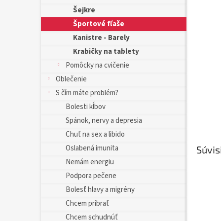
Šejkre
Športové fľaše
Kanistre - Barely
Krabičky na tablety
Pomôcky na cvičenie
Oblečenie
S čím máte problém?
Bolesti kĺbov
Spánok, nervy a depresia
Chuť na sex a libido
Oslabená imunita
Súvis
Nemám energiu
Podpora pečene
Bolesť hlavy a migrény
Chcem pribrať
Chcem schudnúť