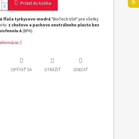
Pridať do košíka
á fľaša tyrkysovo-modrá
"BioTech USA" pre všetky
ortu
z
chuťovo a pachovo neutrálneho plastu
bez
isfenolu A
(BPA).
informácie
OPÝTAŤ SA
STRÁŽIŤ
ZDIEĽAŤ