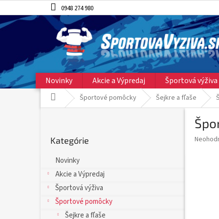
Prejsť
0948 274 980
na
obsah
Novinky
Akcie a Výpredaj
Športová výživa
Domov
Športové pomôcky
Šejkre a fľaše
B
Špor
o
Preskočiť
č
Priemer
Neohod
Kategórie
kategórie
n
hodnote
ý
produkt
Novinky
p
je
Akcie a Výpredaj
0,0
a
z
n
Športová výživa
5
e
Športové pomôcky
hviezdič
l
Šejkre a fľaše