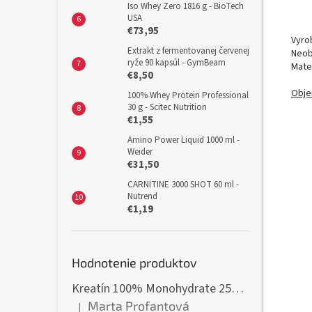
Iso Whey Zero 1816 g - BioTech
USA
€73,95
Vyro
Extrakt z fermentovanej červenej
Neob
ryže 90 kapsúl - GymBeam
Mater
€8,50
Obje
100% Whey Protein Professional
30 g - Scitec Nutrition
€1,55
Amino Power Liquid 1000 ml -
Weider
€31,50
CARNITINE 3000 SHOT 60 ml -
Nutrend
€1,19
Hodnotenie produktov
Kreatín 100% Monohydrate 250 g - GymBeam
Marta Profantová
|
Hodnotenie produktu je 5 z 5 hviezdičiek.