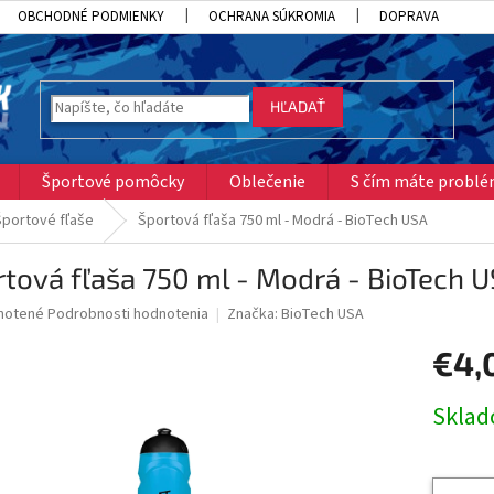
OBCHODNÉ PODMIENKY
OCHRANA SÚKROMIA
DOPRAVA
HĽADAŤ
Športové pomôcky
Oblečenie
S čím máte probl
Športové fľaše
Športová fľaša 750 ml - Modrá - BioTech USA
tová fľaša 750 ml - Modrá - BioTech 
né
notené
Podrobnosti hodnotenia
Značka:
BioTech USA
nie
€4,
u
Jednotk
Skla
cena:
iek.