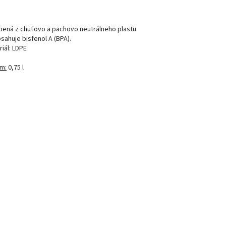
bená z chuťovo a pachovo neutrálneho plastu.
sahuje bisfenol A (BPA).
iál: LDPE
m:
0,75 l