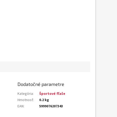
Dodatočné parametre
Kategória
:
Športové fľaše
Hmotnosť
:
0.2 kg
EAN
:
5999076207343