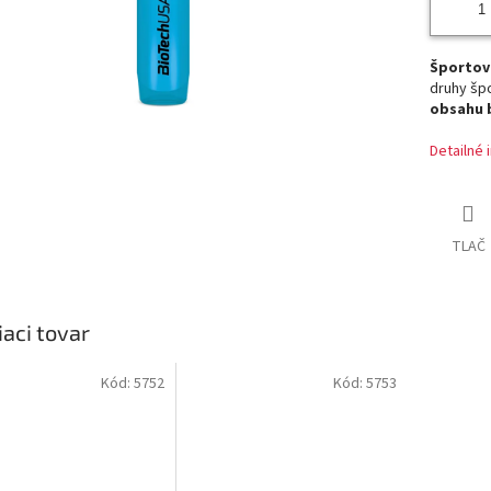
Športov
druhy šp
obsahu b
Detailné 
TLAČ
iaci tovar
Kód:
5752
Kód:
5753