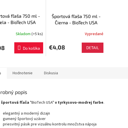
tová fľaša 750 ml -
Športová fľaša 750 ml -
ela - BioTech USA
Čierna - BioTech USA
Skladom
(>5 ks)
Vypredané
€4,08
08
DETAIL
Do košíka
s
Hodnotenie
Diskusia
robný popis
á
športová fľaša
"BioTech USA"
v tyrkysovo-modrej farbe
.
elegantný a moderný dizajn
gumený športový uzáver
priesvitný pásik pre vizuálnu kontrolu množstva nápoja