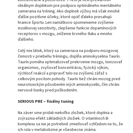
ideálnym doplnkom pre podporu optimálneho mentálneho
zamerania na tréning. Ako doplnok výživy má však mnohé
ďalšie pozitívne účinky, ktoré opäť ďaleko presahujú
hranice športu. Len namátkovo spomenieme zvýšenie
inzulínovej senzitivity, zlepšenie funkcie dopamínových
receptorov v mozgu, zníženie krvného tlaku a mnoho
ďalšieho.
Celý mix látok, ktorý sa zameriava na podporu mozgovej
činnosti v priebehu tréningu, dopĺňa aminokyselina Taurín.
Taurín pomáha optimalizovať prekrvenie mozgu, tonizovať
organizmus, zvyšovať koncentráciu, fyzický výkon,
rýchlosť reakcií a pripraviť telo na zvýšenú záťaž s
celkovým pocitom pohody. Taurín tiež chráni mozog pred
neurotoxickým pôsobením iných aminokyselín, čím chráni
nervové bunky pred poškodením.
SERIOUS PRE – finálny tuning
Na záver sme pridali niekoľko zložiek, ktoré doplnia a
zvýraznia efekt základných zložiek. O vitamínoch B-
komplexu sa nie je potrebné zmieňovať vzhľadom na to, že
ich rola v metabolizme je všeobecne známa.