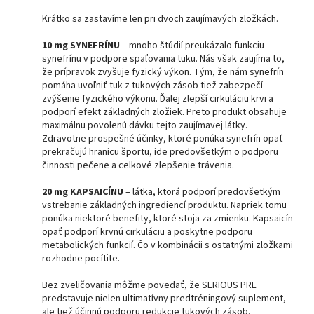
Krátko sa zastavíme len pri dvoch zaujímavých zložkách.
10 mg SYNEFRÍNU
– mnoho štúdií preukázalo funkciu
synefrínu v podpore spaľovania tuku. Nás však zaujíma to,
že prípravok zvyšuje fyzický výkon. Tým, že nám synefrín
pomáha uvoľniť tuk z tukových zásob tiež zabezpečí
zvýšenie fyzického výkonu. Ďalej zlepší cirkuláciu krvi a
podporí efekt základných zložiek. Preto produkt obsahuje
maximálnu povolenú dávku tejto zaujímavej látky.
Zdravotne prospešné účinky, ktoré ponúka synefrín opäť
prekračujú hranicu športu, ide predovšetkým o podporu
činnosti pečene a celkové zlepšenie trávenia.
20 mg KAPSAICÍNU
– látka, ktorá podporí predovšetkým
vstrebanie základných ingrediencí produktu. Napriek tomu
ponúka niektoré benefity, ktoré stoja za zmienku. Kapsaicín
opäť podporí krvnú cirkuláciu a poskytne podporu
metabolických funkcií. Čo v kombinácii s ostatnými zložkami
rozhodne pocítite.
Bez zveličovania môžme povedať, že SERIOUS PRE
predstavuje nielen ultimatívny predtréningový suplement,
ale tiež účinnú podporu redukcie tukových zásob.