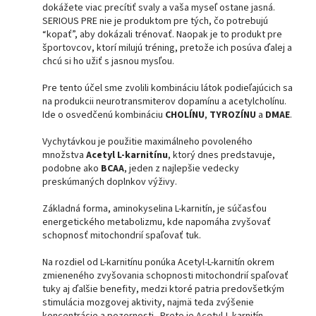
dokážete viac precítiť svaly a vaša myseľ ostane jasná.
SERIOUS PRE nie je produktom pre tých, čo potrebujú
“kopať”, aby dokázali trénovať. Naopak je to produkt pre
športovcov, ktorí milujú tréning, pretože ich posúva ďalej a
chcú si ho užiť s jasnou mysľou.
Pre tento účel sme zvolili kombináciu látok podieľajúcich sa
na produkcii neurotransmiterov dopamínu a acetylcholínu.
Ide o osvedčenú kombináciu
CHOLÍNU
,
TYROZÍNU
a
DMAE
.
Vychytávkou je použitie maximálneho povoleného
množstva
Acetyl L-karnitínu
, ktorý dnes predstavuje,
podobne ako
BCAA
, jeden z najlepšie vedecky
preskúmaných doplnkov výživy.
Základná forma, aminokyselina L-karnitín, je súčasťou
energetického metabolizmu, kde napomáha zvyšovať
schopnosť mitochondrií spaľovať tuk.
Na rozdiel od L-karnitínu ponúka Acetyl-L-karnitín okrem
zmieneného zvyšovania schopnosti mitochondrií spaľovať
tuky aj ďalšie benefity, medzi ktoré patria predovšetkým
stimulácia mozgovej aktivity, najmä teda zvýšenie
koncentrácie a pozornosti. Preto je Acetyl-L-karnitín