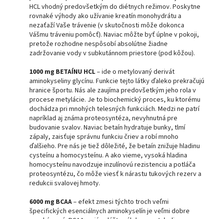
HCL vhodný predovšetkým do diétnych režimov. Poskytne
rovnaké výhody ako užívanie kreatín monohydrátu a
nezaťaží Vaše trávenie (v skutočnosti môže dokonca
Vášmu tráveniu pomôcť). Naviac môžte byť úplne v pokoji,
pretože rozhodne nespôsobí absolútne žiadne
zadržovanie vody v subkutánnom priestore (pod kôžou).
1000 mg BETAÍNU HCL
– ide o metylovaný derivát
aminokyseliny glycínu. Funkcie tejto látky ďaleko prekračujú
hranice športu. Nás ale zaujíma predovšetkým jeho rola v
procese metylácie. Je to biochemický proces, ku ktorému
dochádza pri mnohých telesných funkciách. Medzi ne patrí
napríklad aj známa proteosyntéza, nevyhnutná pre
budovanie svalov. Naviac betaín hydratuje bunky, tlmí
zápaly, zaisťuje správnu funkciu čriev a robí mnoho
ďalšieho. Pre nás je tiež dôležité, že betaín znižuje hladinu
cysteínu a homocysteínu. A ako vieme, vysoká hladina
homocysteínu navodzuje inzulínovú rezistenciu a potláča
proteosyntézu, čo môže viesť k nárastu tukových rezerv a
redukcii svalovej hmoty.
6000 mg BCAA
– efekt zmesi týchto troch veľmi
špecifických esenciálnych aminokyselín je veľmi dobre