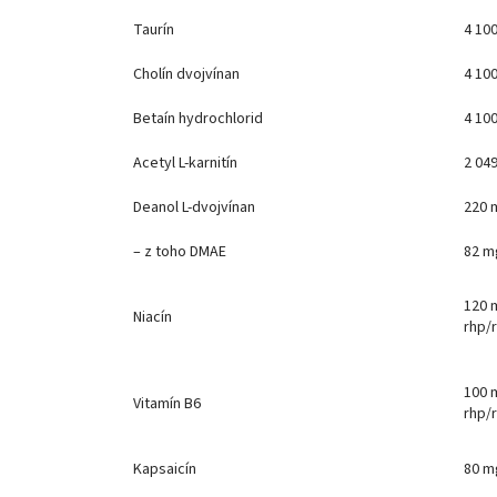
Taurín
4 10
Cholín dvojvínan
4 10
Betaín hydrochlorid
4 10
Acetyl L-karnitín
2 04
Deanol L-dvojvínan
220 
– z toho DMAE
82 m
120 
Niacín
rhp/r
100 
Vitamín B6
rhp/r
Kapsaicín
80 m