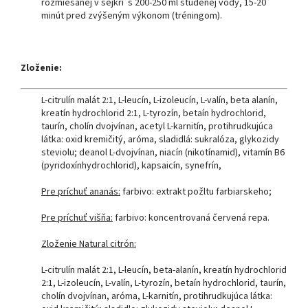
rozmiešanej v šejkri s 200-250 ml studenej vody, 15-20
minút pred zvýšeným výkonom (tréningom).
Zloženie:
L-citrulín malát 2:1, L-leucín, L-izoleucín, L-valín, beta alanín,
kreatín hydrochlorid 2:1, L-tyrozín, betaín hydrochlorid,
taurín, cholín dvojvínan, acetyl L-karnitín, protihrudkujúca
látka: oxid kremičitý, aróma, sladidlá: sukralóza, glykozidy
steviolu; deanol L-dvojvínan, niacín (nikotínamid), vitamín B6
(pyridoxínhydrochlorid), kapsaicín, synefrín,
Pre príchuť ananás:
farbivo: extrakt požltu farbiarskeho;
Pre príchuť višňa:
farbivo: koncentrovaná červená repa.
Zloženie Natural citrón:
L-citrulín malát 2:1, L-leucín, beta-alanín, kreatín hydrochlorid
2:1, L-izoleucín, L-valín, L-tyrozín, betaín hydrochlorid, taurín,
cholín dvojvínan, aróma, L-karnitín, protihrudkujúca látka: