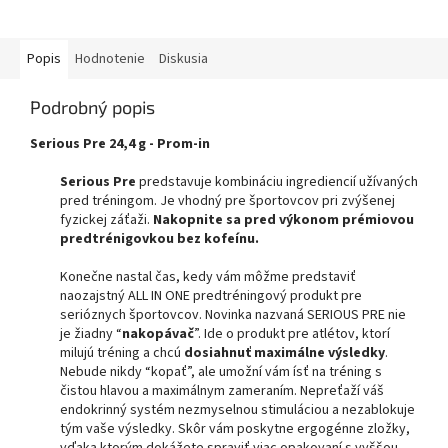
Popis
Hodnotenie
Diskusia
Podrobný popis
Serious Pre 24,4 g - Prom-in
Serious Pre
predstavuje kombináciu ingrediencií užívaných
pred tréningom. Je vhodný pre športovcov pri zvýšenej
fyzickej záťaži.
Nakopnite sa pred výkonom prémiovou
predtrénigovkou bez kofeínu.
Konečne nastal čas, kedy vám môžme predstaviť
naozajstný ALL IN ONE predtréningový produkt pre
serióznych športovcov. Novinka nazvaná SERIOUS PRE nie
je žiadny “
nakopávač
”. Ide o produkt pre atlétov, ktorí
milujú tréning a chcú
dosiahnuť maximálne výsledky
.
Nebude nikdy “kopať”, ale umožní vám ísť na tréning s
čistou hlavou a maximálnym zameraním. Nepreťaží váš
endokrinný systém nezmyselnou stimuláciou a nezablokuje
tým vaše výsledky. Skôr vám poskytne ergogénne zložky,
vďaka ktorým dokážete spraviť viac opakovaní s vyššou