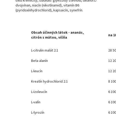
oxid kremičitý; sladidlo: glykozidy steviolu; deanol L-
dvojvínan, niacín (nikotínamid), vitamín B6
(pyridoxínhydrochlorid), kapsaicín, synefrín.
Obsah účinných látok - ananás,
na 1
citrón s mätou, višňa
L-citrulin malát 2:1
28 5
Beta alanín
12 2
L-leucín
12 2
Kreatín hydrochlorid 2:1
8 10
L-izoleucín
6 10
L-valín
6 10
L-tyrozín
6 10