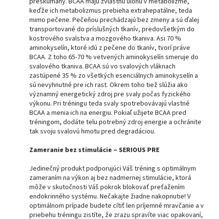
preskúmaný. BCAA majú zvláštnu úlohu v metabolizme,
keďže ich metabolizmus prebieha extrahepatálne, teda
mimo pečene. Pečeňou prechádzajú bez zmeny a sú ďalej
transportované do príslušných tkanív, predovšetkým do
kostrového svalstva a mozgového tkaniva. Asi 70 %
aminokyselín, ktoré idú z pečene do tkanív, tvorí práve
BCAA. Z toho 65-70 % vetvených aminokyselín smeruje do
svalového tkaniva. BCAA sú vo svalových vláknach
zastúpené 35 % zo všetkých esenciálnych aminokyselín a
sú nevyhnutné pre ich rast. Okrem toho tiež slúžia ako
významný energetický zdroj pre svaly počas fyzického
výkonu. Pri tréningu teda svaly spotrebovávajú vlastné
BCAA a menia ich na energiu. Pokiaľ užijete BCAA pred
tréningom, dodáte telu potrebný zdroj energie a ochránite
tak svoju svalovú hmotu pred degradáciou.
Zameranie bez stimulácie – SERIOUS PRE
Jedinečný produkt podporujúci Váš tréning s optimálnym
zameraním na výkon aj bez nadmernej stimulácie, ktorá
môže v skutočnosti Váš pokrok blokovať preťažením
endokrinného systému. Nečakajte žiadne nakopnutie! V
optimálnom prípade budete cítiť len príjemné mravčanie a v
priebehu tréningu zistíte, že zrazu spravíte viac opakovaní,