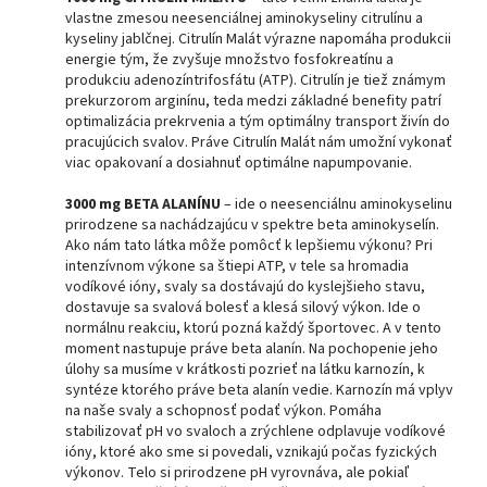
vlastne zmesou neesenciálnej aminokyseliny citrulínu a
kyseliny jablčnej. Citrulín Malát výrazne napomáha produkcii
energie tým, že zvyšuje množstvo fosfokreatínu a
produkciu adenozíntrifosfátu (ATP). Citrulín je tiež známym
prekurzorom arginínu, teda medzi základné benefity patrí
optimalizácia prekrvenia a tým optimálny transport živín do
pracujúcich svalov. Práve Citrulín Malát nám umožní vykonať
viac opakovaní a dosiahnuť optimálne napumpovanie.
3000 mg BETA ALANÍNU
– ide o neesenciálnu aminokyselinu
prirodzene sa nachádzajúcu v spektre beta aminokyselín.
Ako nám tato látka môže pomôcť k lepšiemu výkonu? Pri
intenzívnom výkone sa štiepi ATP, v tele sa hromadia
vodíkové ióny, svaly sa dostávajú do kyslejšieho stavu,
dostavuje sa svalová bolesť a klesá silový výkon. Ide o
normálnu reakciu, ktorú pozná každý športovec. A v tento
moment nastupuje práve beta alanín. Na pochopenie jeho
úlohy sa musíme v krátkosti pozrieť na látku karnozín, k
syntéze ktorého práve beta alanín vedie. Karnozín má vplyv
na naše svaly a schopnosť podať výkon. Pomáha
stabilizovať pH vo svaloch a zrýchlene odplavuje vodíkové
ióny, ktoré ako sme si povedali, vznikajú počas fyzických
výkonov. Telo si prirodzene pH vyrovnáva, ale pokiaľ