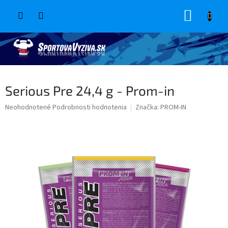
Prejsť
NÁKUP
na
obsah
KOŠÍK
Serious Pre 24,4 g - Prom-in
Priemerné
Neohodnotené
Podrobnosti hodnotenia
Značka:
PROM-IN
hodnotenie
produktu
je
0,0
z
5
hviezdičiek.