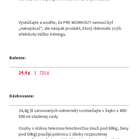
Vyskúšajte a uvidíte, že PRE-WORKOUT nemusí byť
„nakopávač“, ale naopak produkt, ktorý dokonale zvýši
efektivitu Vášho tréningu.
Balenie:
24,4 g
|
750 g
Dávkovanie:
24,4g (8 zarovnaných odmeriek) rozmiešajte v šejkri s 400-
500 ml studenej vody.
Osoby s nízkou telesnou hmotnosťou (muži pod 60kg, ženy
pod 50kg) použijú polovicu 1 dávky rozpustenej