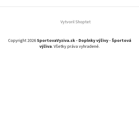
Z
á
Vytvoril Shoptet
p
ä
t
Copyright 2026
SportovaVyziva.sk - Doplnky výživy - Športová
i
výživa
. Všetky práva vyhradené.
e