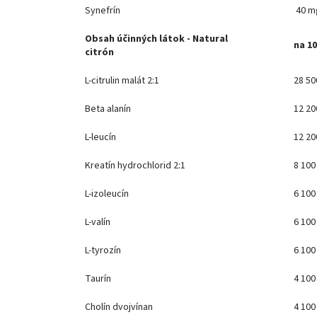
Synefrín
40 m
Obsah účinných látok - Natural
na 10
citrón
L-citrulin malát 2:1
28 5
Beta alanín
12 2
L-leucín
12 2
Kreatín hydrochlorid 2:1
8 10
L-izoleucín
6 10
L-valín
6 10
L-tyrozín
6 10
Taurín
4 10
Cholín dvojvínan
4 10