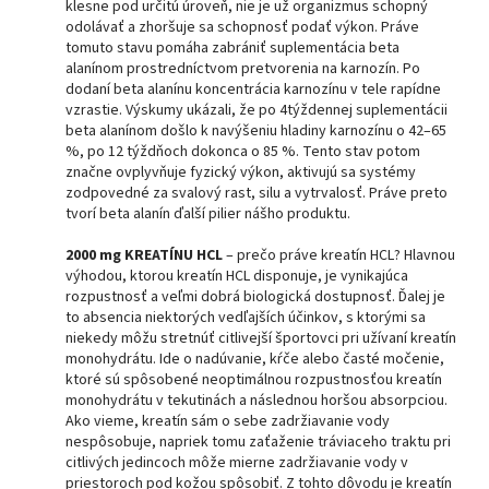
klesne pod určitú úroveň, nie je už organizmus schopný
odolávať a zhoršuje sa schopnosť podať výkon. Práve
tomuto stavu pomáha zabrániť suplementácia beta
alanínom prostredníctvom pretvorenia na karnozín. Po
dodaní beta alanínu koncentrácia karnozínu v tele rapídne
vzrastie. Výskumy ukázali, že po 4týždennej suplementácii
beta alanínom došlo k navýšeniu hladiny karnozínu o 42–65
%, po 12 týždňoch dokonca o 85 %. Tento stav potom
značne ovplyvňuje fyzický výkon, aktivujú sa systémy
zodpovedné za svalový rast, silu a vytrvalosť. Práve preto
tvorí beta alanín ďalší pilier nášho produktu.
2000 mg KREATÍNU HCL
– prečo práve kreatín HCL? Hlavnou
výhodou, ktorou kreatín HCL disponuje, je vynikajúca
rozpustnosť a veľmi dobrá biologická dostupnosť. Ďalej je
to absencia niektorých vedľajších účinkov, s ktorými sa
niekedy môžu stretnúť citlivejší športovci pri užívaní kreatín
monohydrátu. Ide o nadúvanie, kŕče alebo časté močenie,
ktoré sú spôsobené neoptimálnou rozpustnosťou kreatín
monohydrátu v tekutinách a následnou horšou absorpciou.
Ako vieme, kreatín sám o sebe zadržiavanie vody
nespôsobuje, napriek tomu zaťaženie tráviaceho traktu pri
citlivých jedincoch môže mierne zadržiavanie vody v
priestoroch pod kožou spôsobiť. Z tohto dôvodu je kreatín