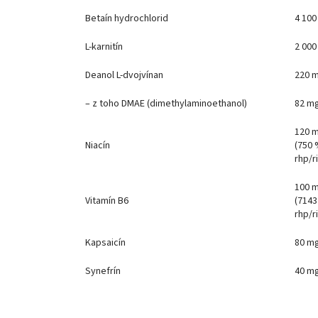
Betaín hydrochlorid
4 10
L-karnitín
2 00
Deanol L-dvojvínan
220 
– z toho DMAE (dimethylaminoethanol)
82 m
120 
Niacín
(750
rhp/ri
100 
Vitamín B6
(714
rhp/ri
Kapsaicín
80 m
Synefrín
40 m