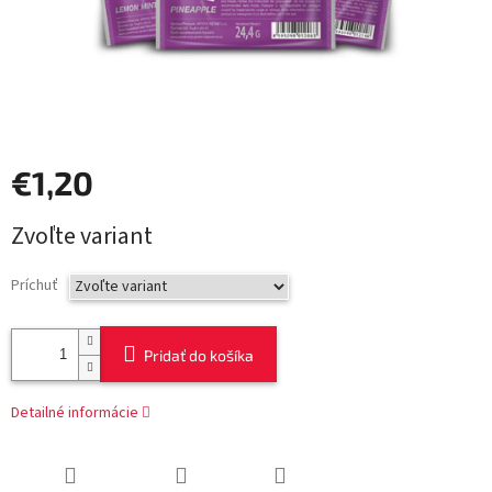
€1,20
Jednotková
Zvoľte variant
cena:
Príchuť
Pridať do košíka
Detailné informácie