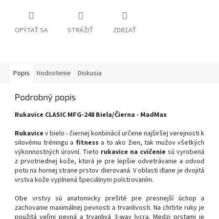
OPÝTAŤ SA
STRÁŽIŤ
ZDIEĽAŤ
Popis
Hodnotenie
Diskusia
Podrobný popis
Rukavice CLASIC MFG-248 Biela/Čierna - MadMax
Rukavice
v bielo - čiernej konbinácií určene najširšej verejnosti k
silovému tréningu a
fitness
a to ako žien, tak mužov všetkých
výkonnostných úrovní. Tieto
rukavice na cvičenie
sú vyrobená
z prvotriednej kože, ktorá je pre lepšie odvetrávanie a odvod
potu na hornej strane prstov dierovaná. V oblasti dlane je dvojitá
vrstva kože vyplnená špeciálnym polstrovaním.
Obe vrstvy sú anatomicky prešité pre presnejší úchop a
zachovanie maximálnej pevnosti a trvanlivosti. Na chrbte ruky je
použitá veľmi pevná a trvanlivá 3-way lycra. Medzi prstami je