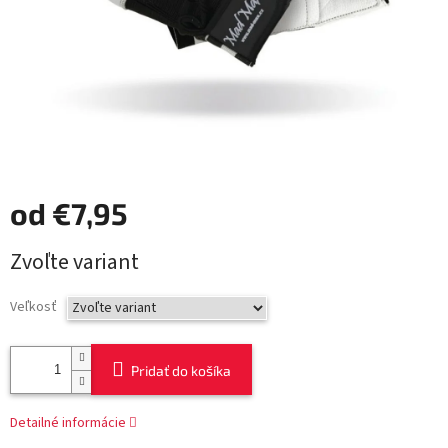
od
€7,95
Jednotková
Zvoľte variant
cena:
Veľkosť
Pridať do košíka
Detailné informácie