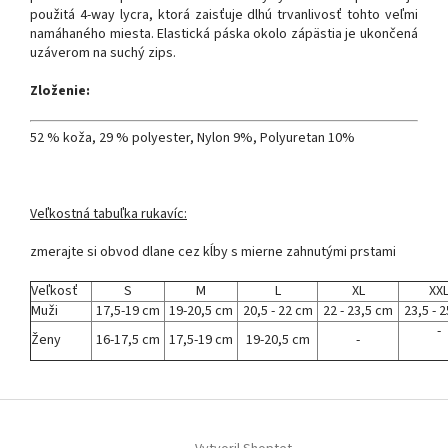
použitá 4-way lycra, ktorá zaisťuje dlhú trvanlivosť tohto veľmi
namáhaného miesta. Elastická páska okolo zápästia je ukončená
uzáverom na suchý zips.
Zloženie:
52 % koža, 29 % polyester, Nylon 9%, Polyuretan 10%
Veľkostná tabuľka rukavíc:
zmerajte si obvod dlane cez kĺby s mierne zahnutými prstami
Veľkosť
S
M
L
XL
XX
Muži
17,5-19 cm
19-20,5 cm
20,5 - 22 cm
22 - 23,5 cm
23,5 - 
-
Ženy
16-17,5 cm
17,5-19 cm
19-20,5 cm
-
Z
á