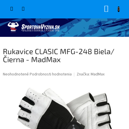
Prejsť
NÁKUP
na
obsah
KOŠÍK
Rukavice CLASIC MFG-248 Biela/
Čierna - MadMax
Priemerné
Neohodnotené
Podrobnosti hodnotenia
Značka:
MadMax
hodnotenie
produktu
je
0,0
z
5
hviezdičiek.