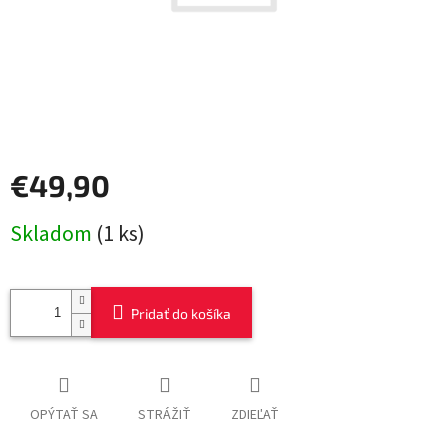
€49,90
Jednotková
Skladom
(1 ks)
cena:
Pridať do košíka
OPÝTAŤ SA
STRÁŽIŤ
ZDIEĽAŤ