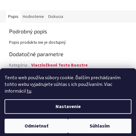
Popis
Hodnotenie
Diskusia
Podrobný popis
Popis produktu nie je dostupný
Dodatočné parametre
Kategória
:
Viaczložkové Testo Boostre
Hmotnosť
:
0.14 kg
Tento web používa súbory cookie. Ďalším prechádzaním
tohto webu vyjadrujete súhlas s ich používaním. Viac
Z
informácií
tu
.
á
Vytvoril Shoptet
p
Nastavenie
ä
t
Copyright 2026
SportovaVyziva.sk - Doplnky výživy - Športová
i
Odmietnuť
Súhlasím
výživa
. Všetky práva vyhradené.
e