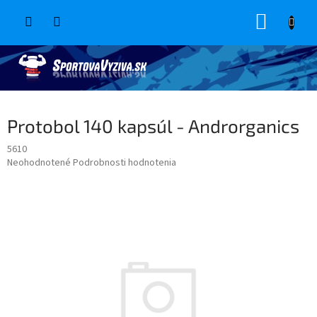
Prejsť
NÁKUP
na
obsah
KOŠÍK
Protobol 140 kapsúl - Androrganics
5610
Priemerné
Neohodnotené
Podrobnosti hodnotenia
hodnotenie
produktu
je
0,0
z
5
hviezdičiek.