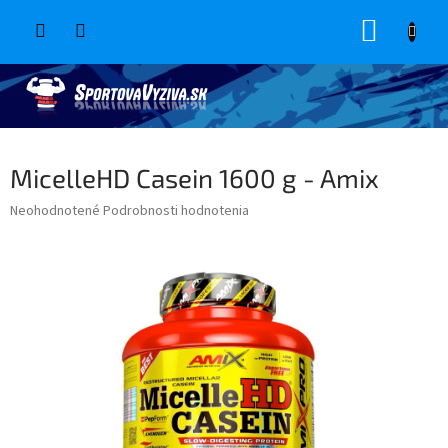
Prejsť
NÁKUP
na
obsah
KOŠÍK
MicelleHD Casein 1600 g - Amix
Priemerné
Neohodnotené
Podrobnosti hodnotenia
hodnotenie
produktu
je
0,0
z
5
hviezdičiek.