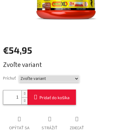
€54,95
Jednotková
Zvoľte variant
cena:
Príchuť
Pridať do košíka
OPÝTAŤ SA
STRÁŽIŤ
ZDIEĽAŤ