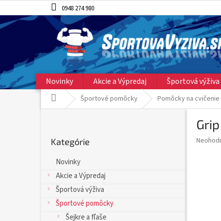
Prejsť
0948 274 980
na
obsah
Novinky
Akcie a Výpredaj
Športová výživa
Domov
Športové pomôcky
Pomôcky na cvičenie
B
Grip
o
Preskočiť
č
Priemer
Neohod
Kategórie
kategórie
n
hodnote
ý
produkt
Novinky
p
je
Akcie a Výpredaj
0,0
a
z
n
Športová výživa
5
e
Športové pomôcky
hviezdič
l
Šejkre a fľaše