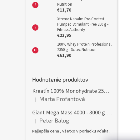
Nutrition
€11,70
Xtreme Napalm Pre-Contest
Pumped Stimulant Free 350 g -
Fitness Authority
€23,95
100% Whey Protein Professional
2350 g - Scitec Nutrition
€61,90
Hodnotenie produktov
Kreatín 100% Monohydrate 250 g - GymBeam
Marta Profantová
|
Hodnotenie produktu je 5 z 5 hviezdičiek.
Giant Mega Mass 4000 - 3000 g - Weider
Peter Balog
|
Hodnotenie produktu je 5 z 5 hviezdičiek.
Najlepšia cena , všetko v poriadku vďaka .