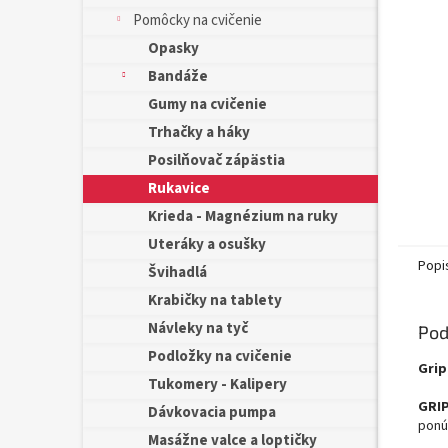
Pomôcky na cvičenie
Opasky
Bandáže
Gumy na cvičenie
Trhačky a háky
Posilňovač zápästia
Rukavice
Krieda - Magnézium na ruky
Uteráky a osušky
Popi
Švihadlá
Krabičky na tablety
Návleky na tyč
Pod
Podložky na cvičenie
Grip
Tukomery - Kalipery
GRI
Dávkovacia pumpa
ponú
Masážne valce a loptičky