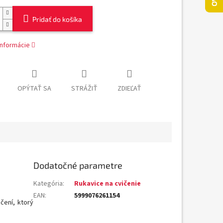
Pridať do košíka
informácie
OPÝTAŤ SA
STRÁŽIŤ
ZDIEĽAŤ
Dodatočné parametre
Kategória
:
Rukavice na cvičenie
EAN
:
5999076261154
čení, ktorý