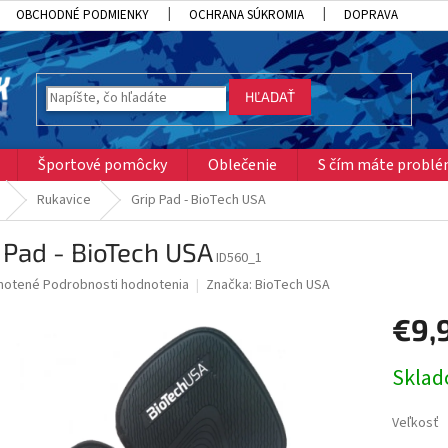
OBCHODNÉ PODMIENKY
OCHRANA SÚKROMIA
DOPRAVA
HĽADAŤ
Športové pomôcky
Oblečenie
S čím máte probl
Rukavice
Grip Pad - BioTech USA
 Pad - BioTech USA
ID560_1
né
notené
Podrobnosti hodnotenia
Značka:
BioTech USA
nie
€9,
u
Jednotk
Skla
cena:
iek.
Veľkosť