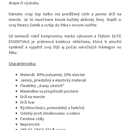
drepe či výskoku.
Dámske crop top tielko má predĺžený strih a pevne drží na
mieste. Je to must-have kúsok každej aktívnej ženy. Doplň si
svoj fitness šatník a vstúp do fitka v novom outfite.
Už nemusíš robiť kompromisy medzi výkonom a štýlom. ELITE
ESSENTIALS je prémiová kolekcia oblečenia, ktorá ti umožní
vyniknúť a vyjadriť svoj štýl aj počas náročných tréningov vo
fitku.
Charakteristika:
Materiál: 80% polyamid, 20% elastan
Jemný, priedušný a elastický materiál
Flexibilný „4-way stretch”
Maximálne sa prispôsobí postave
Drží na mieste
Drží tvar
Rýchloschnúci, potuodolný a funkčný
Odolný proti žmolkovaniu a oderu
Farebne stály
Nepresvitá