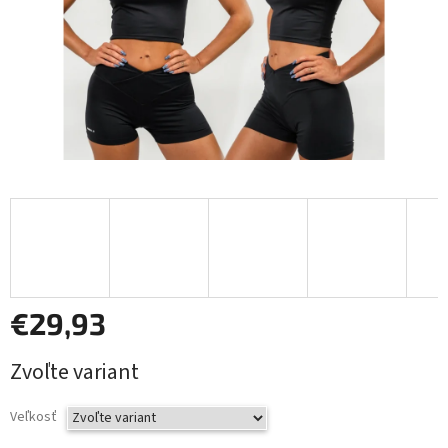
€29,93
Jednotková
Zvoľte variant
cena:
Veľkosť