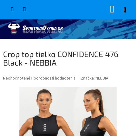
Prejsť
NÁKUP
na
obsah
KOŠÍK
Crop top tielko CONFIDENCE 476
Black - NEBBIA
Priemerné
Neohodnotené
Podrobnosti hodnotenia
Značka:
NEBBIA
hodnotenie
produktu
je
0,0
z
5
hviezdičiek.