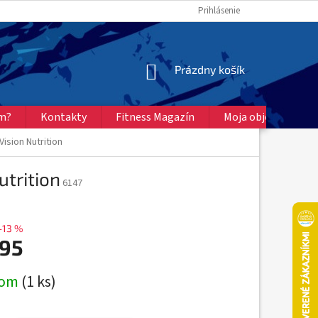
Prihlásenie
NÁKUPNÝ
Prázdny košík
KOŠÍK
ém?
Kontakty
Fitness Magazín
Moja objednávka
sion Nutrition
trition
6147
–13 %
,95
ová
dom
(1 ks)