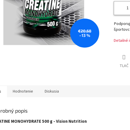
Podporu
športovc
€20,68
–13 %
Detailné 
TLAČ
s
Hodnotenie
Diskusia
robný popis
TINE MONOHYDRATE 500 g - Vision Nutrition