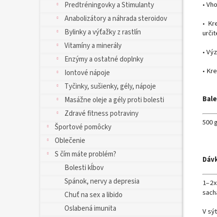
• Vh
Predtréningovky a Stimulanty
Anabolizátory a náhrada steroidov
• Kr
Bylinky a výťažky z rastlín
urči
Vitamíny a minerály
• Vý
Enzýmy a ostatné doplnky
• Kre
Iontové nápoje
Tyčinky, sušienky, gély, nápoje
Bale
Masážne oleje a gély proti bolesti
Zdravé fitness potraviny
500 
Športové pomôcky
Oblečenie
S čím máte problém?
Dáv
Bolesti kĺbov
Spánok, nervy a depresia
1 – 
sach
Chuť na sex a libido
Oslabená imunita
V sý