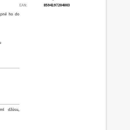
EAN
:
8594197204003
hopné ho do
u
 ml džúsu,