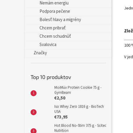
Nemám energiu
Jedn
Podpora pečene
Bolesť hlavy a migrény
Chcem pribrať
Zlož
Chcem schudnúť
Svalovica
100 
Značky
V je
Top 10 produktov
MoiMüv Protein Cookie 75 g -
GymBeam
€2,50
Iso Whey Zero 1816 g - BioTech
USA
€73,95
Hot Blood No-Stim 375 g - Scitec
Nutrition