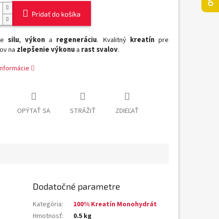
Pridať do košíka
je
silu
,
výkon
a
regeneráciu
. Kvalitný
kreatín
pre
ov na
zlepšenie výkonu
a
rast svalov
.
informácie
OPÝTAŤ SA
STRÁŽIŤ
ZDIEĽAŤ
Dodatočné parametre
Kategória
:
100% Kreatín Monohydrát
Hmotnosť
:
0.5 kg