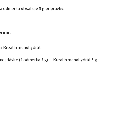
a odmerka obsahuje 5 g prípravku.
enie:
% Kreatín monohydrát
dnej dávke (1 odmerka 5 g) = Kreatín monohydrát 5 g