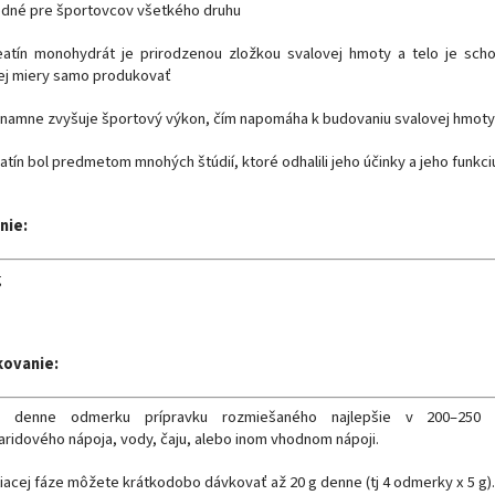
odné pre športovcov všetkého druhu
eatín monohydrát je prirodzenou zložkou svalovej hmoty a telo je sc
tej miery samo produkovať
znamne zvyšuje športový výkon, čím napomáha k budovaniu svalovej hmoty
atín bol predmetom mnohých štúdií, ktoré odhalili jeho účinky a jeho funkci
nie:
g
kovanie:
2 x denne odmerku prípravku rozmiešaného najlepšie v 200–250
aridového nápoja, vody, čaju, alebo inom vhodnom nápoji.
tiacej fáze môžete krátkodobo dávkovať až 20 g denne (tj 4 odmerky x 5 g).