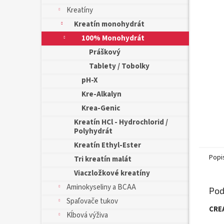
Kreatíny
Kreatín monohydrát
100% Monohydrát
Práškový
Tablety / Tobolky
pH-X
Kre-Alkalyn
Krea-Genic
Kreatín HCl - Hydrochlorid /
Polyhydrát
Kreatín Ethyl-Ester
Popi
Tri kreatín malát
Viaczložkové kreatíny
Aminokyseliny a BCAA
Pod
Spaľovače tukov
CREA
Kĺbová výživa