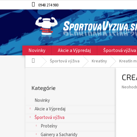
Prejsť
0948 274 980
na
obsah
Novinky
Akcie a Výpredaj
Športová výživa
Domov
Športová výživa
Kreatíny
Kreatín 
B
CRE
o
Preskočiť
č
Priemer
Neohod
Kategórie
kategórie
n
hodnote
ý
produkt
Novinky
p
je
Akcie a Výpredaj
0,0
a
z
n
Športová výživa
5
e
Proteíny
hviezdič
l
Gainery a Sacharidy