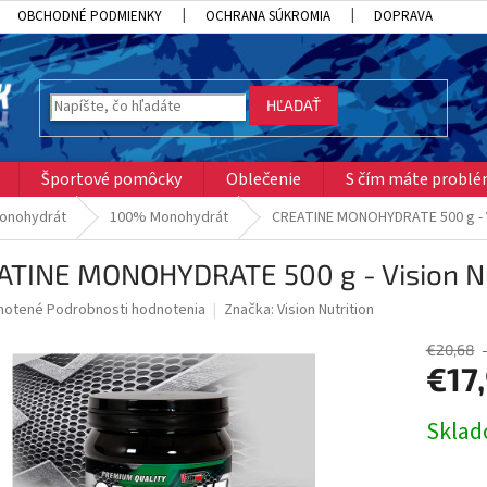
OBCHODNÉ PODMIENKY
OCHRANA SÚKROMIA
DOPRAVA
HĽADAŤ
Športové pomôcky
Oblečenie
S čím máte probl
monohydrát
100% Monohydrát
CREATINE MONOHYDRATE 500 g - Vi
ATINE MONOHYDRATE 500 g - Vision Nu
né
notené
Podrobnosti hodnotenia
Značka:
Vision Nutrition
nie
u
€20,68
€17
Jednotk
Skla
cena:
iek.