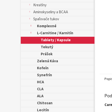
Kreatíny
Aminokyseliny a BCAA
Spaľovače tukov
Komplexné
L-Carnitine / Karnitín
Tablety / Kapsule
Tekutý
Prášok
Zelená Káva
Kofeín
Synefrín
Popi
HCA
CLA
Pod
ALA
Chitosan
Carn
Lecitín