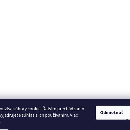
oužíva súbory cookie. Ďalším prechádzaním
Odmietnuť
yjadrujete súhlas s ich používaním. Viac
u
.