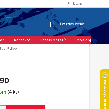
Prihlásenie
NÁKUPNÝ
Prázdny košík
KOŠÍK
ém?
Kontakty
Fitness Magazín
Moja objednávka
liet - FitBoom
,90
ová
dom
(4 ks)