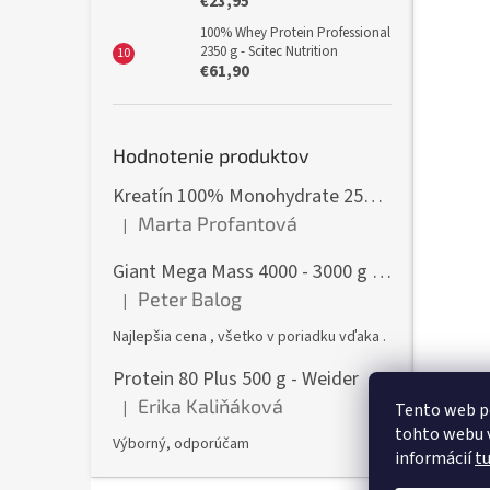
€23,95
100% Whey Protein Professional
2350 g - Scitec Nutrition
€61,90
Hodnotenie produktov
Kreatín 100% Monohydrate 250 g - GymBeam
Marta Profantová
|
Hodnotenie produktu je 5 z 5 hviezdičiek.
Giant Mega Mass 4000 - 3000 g - Weider
Peter Balog
|
Hodnotenie produktu je 5 z 5 hviezdičiek.
Najlepšia cena , všetko v poriadku vďaka .
Protein 80 Plus 500 g - Weider
Erika Kaliňáková
|
Tento web p
Hodnotenie produktu je 5 z 5 hviezdičiek.
tohto webu v
Výborný, odporúčam
informácií
t
Z