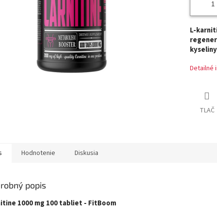
L-karn
regener
kyseliny
Detailné 
TLAČ
s
Hodnotenie
Diskusia
robný popis
itine 1000 mg 100 tabliet - FitBoom