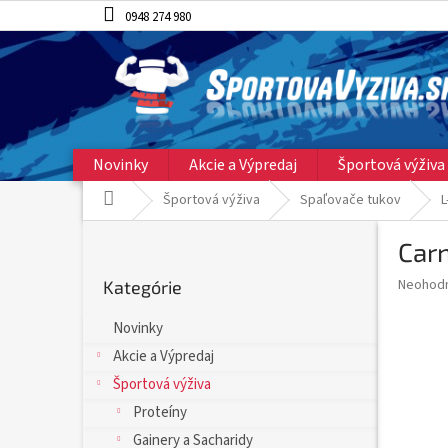
Prejsť
0948 274 980
na
obsah
Novinky
Akcie a Výpredaj
Športová výživa
Domov
Športová výživa
Spaľovače tukov
L
B
Carn
o
Preskočiť
č
Priemer
Neohod
Kategórie
kategórie
n
hodnote
ý
produkt
Novinky
p
je
Akcie a Výpredaj
0,0
a
z
n
Športová výživa
5
e
Proteíny
hviezdič
l
Gainery a Sacharidy