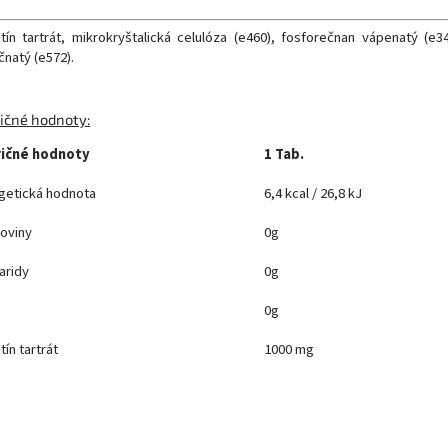
itín tartrát, mikrokryštalická celulóza (e460), fosforečnan vápenatý (e34
̌natý (e572).
ičné hodnoty:
ičné hodnoty
1 Tab.
getická hodnota
6,4 kcal / 26,8 kJ
koviny
0g
aridy
0g
0g
ín tartrát
1000 mg