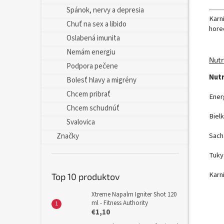
Spánok, nervy a depresia
Karn
Chuť na sex a libido
horec
Oslabená imunita
Nemám energiu
Nutr
Podpora pečene
Nutr
Bolesť hlavy a migrény
Chcem pribrať
Ener
Chcem schudnúť
Biel
Svalovica
Sach
Značky
Tuky
Karnit
Top 10 produktov
Xtreme Napalm Igniter Shot 120
ml - Fitness Authority
€1,10