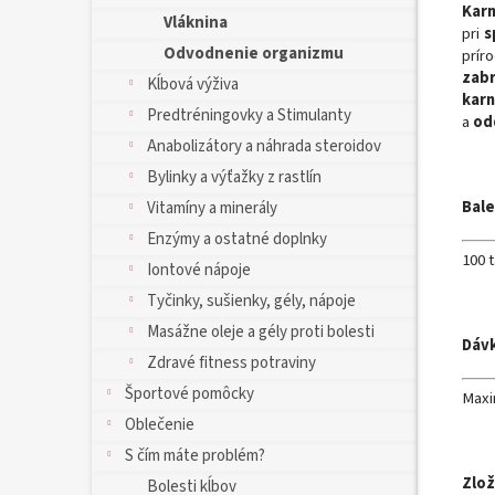
Karn
Vláknina
pri
s
Odvodnenie organizmu
prír
zabr
Kĺbová výživa
karn
Predtréningovky a Stimulanty
a
od
Anabolizátory a náhrada steroidov
Bylinky a výťažky z rastlín
Bale
Vitamíny a minerály
Enzýmy a ostatné doplnky
100 t
Iontové nápoje
Tyčinky, sušienky, gély, nápoje
Masážne oleje a gély proti bolesti
Dáv
Zdravé fitness potraviny
Športové pomôcky
Maxi
Oblečenie
S čím máte problém?
Zlož
Bolesti kĺbov