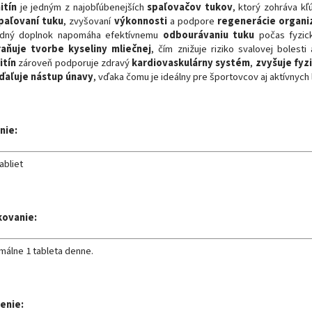
itín
je jedným z najobľúbenejších
spaľovačov tukov
, ktorý zohráva kľ
paľovaní tuku
, zvyšovaní
výkonnosti
a podpore
regenerácie organ
odný doplnok napomáha efektívnemu
odbourávaniu tuku
počas fyzicke
aňuje tvorbe kyseliny mliečnej
, čím znižuje riziko svalovej bolesti
itín
zároveň podporuje zdravý
kardiovaskulárny systém
,
zvyšuje fyz
ďaľuje nástup únavy
, vďaka čomu je ideálny pre športovcov aj aktívnych 
nie:
abliet
kovanie:
málne 1 tableta denne.
enie: