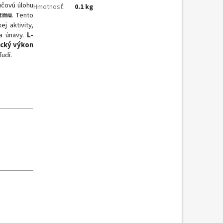
účovú úlohu
Hmotnosť
:
0.1 kg
izmu
. Tento
j aktivity,
 a únavy.
L-
ický výkon
ľudí.