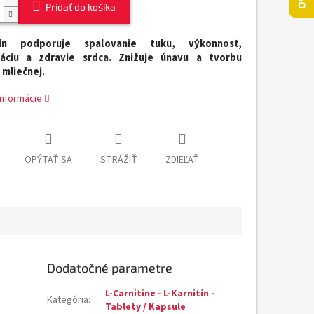
Pridať do košíka
itín podporuje spaľovanie tuku, výkonnosť,
áciu a zdravie srdca. Znižuje únavu a tvorbu
 mliečnej.
informácie
OPÝTAŤ SA
STRÁŽIŤ
ZDIEĽAŤ
Dodatočné parametre
L-Carnitine - L-Karnitín -
Kategória
:
Tablety / Kapsule