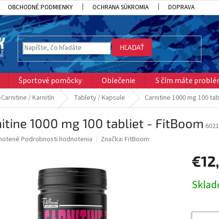
OBCHODNÉ PODMIENKY
OCHRANA SÚKROMIA
DOPRAVA
HĽADAŤ
Športové pomôcky
Oblečenie
S čím máte probl
-Carnitine / Karnitín
Tablety / Kapsule
Carnitine 1000 mg 100 tab
itine 1000 mg 100 tabliet - FitBoom
6021
né
notené
Podrobnosti hodnotenia
Značka:
FitBoom
nie
€12
u
Jednotk
Skla
cena:
iek.