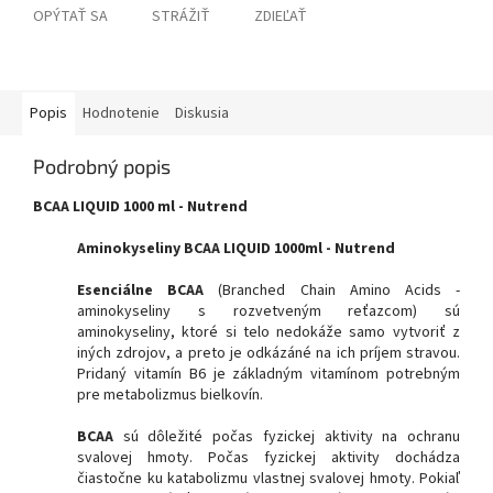
OPÝTAŤ SA
STRÁŽIŤ
ZDIEĽAŤ
Popis
Hodnotenie
Diskusia
Podrobný popis
BCAA LIQUID 1000 ml - Nutrend
Aminokyseliny BCAA LIQUID 1000ml - Nutrend
Esenciálne BCAA
(Branched Chain Amino Acids -
aminokyseliny s rozvetveným reťazcom) sú
aminokyseliny, ktoré si telo nedokáže samo vytvoriť z
iných zdrojov, a preto je odkázáné na ich príjem stravou.
Pridaný vitamín B6 je základným vitamínom potrebným
pre metabolizmus bielkovín.
BCAA
sú dôležité počas fyzickej aktivity na ochranu
svalovej hmoty. Počas fyzickej aktivity dochádza
čiastočne ku katabolizmu vlastnej svalovej hmoty. Pokiaľ