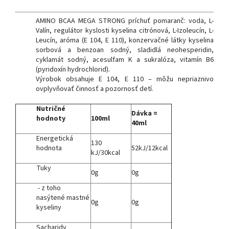
AMINO BCAA MEGA STRONG príchuť pomaranč: voda, L-
Valín, regulátor kyslosti kyselina citrónová, L-Izoleucín, L-
Leucín, aróma (E 104, E 110), konzervačné látky kyselina
sorbová a benzoan sodný, sladidlá neohesperidin,
cyklamát sodný, acesulfam K a sukralóza, vitamín B6
(pyridoxín hydrochlorid).
Výrobok obsahuje E 104, E 110 – môžu nepriaznivo
ovplyvňovať činnosť a pozornosť detí.
Nutričné
Dávka =
hodnoty
100ml
40ml
Energetická
130
hodnota
52kJ/12kcal
kJ/30kcal
Tuky
0g
0g
- z toho
nasýtené mastné
0g
0g
kyseliny
Sacharidy