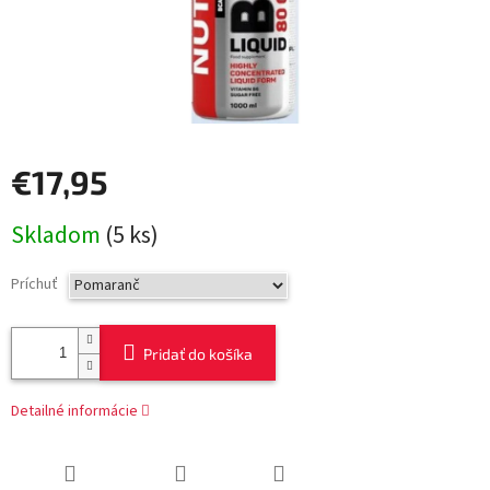
€17,95
Jednotková
Skladom
(5 ks)
cena:
Príchuť
Pridať do košíka
Detailné informácie