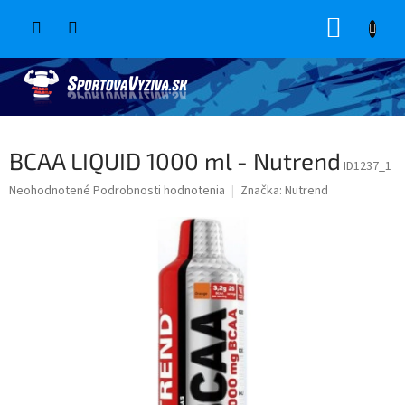
Prejsť
NÁKUP
na
obsah
KOŠÍK
BCAA LIQUID 1000 ml - Nutrend
ID1237_1
Priemerné
Neohodnotené
Podrobnosti hodnotenia
Značka:
Nutrend
hodnotenie
produktu
je
0,0
z
5
hviezdičiek.