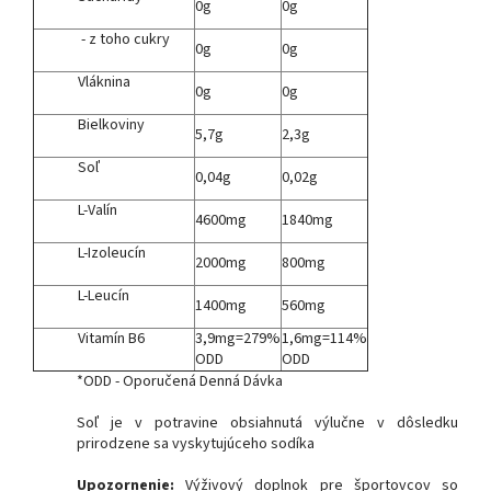
0g
0g
- z toho cukry
0g
0g
Vláknina
0g
0g
Bielkoviny
5,7g
2,3g
Soľ
0,04g
0,02g
L-Valín
4600mg
1840mg
L-Izoleucín
2000mg
800mg
L-Leucín
1400mg
560mg
Vitamín B6
3,9mg=279%
1,6mg=114%
ODD
ODD
*ODD - Oporučená Denná Dávka
Soľ je v potravine obsiahnutá výlučne v dôsledku
prirodzene sa vyskytujúceho sodíka
Upozornenie:
Výživový doplnok pre športovcov so