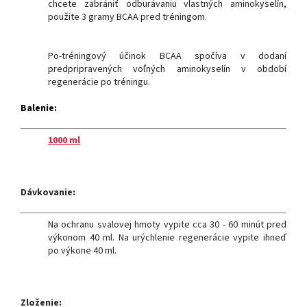
chcete zabrániť odburávaniu vlastných aminokyselín,
použite 3 gramy BCAA pred tréningom.
Po-tréningový účinok BCAA spočíva v dodaní
predpripravených voľných aminokyselín v období
regenerácie po tréningu.
Balenie:
1000 ml
Dávkovanie:
Na ochranu svalovej hmoty vypite cca 30 - 60 minút pred
výkonom 40 ml. Na urýchlenie regenerácie vypite ihneď
po výkone 40 ml.
Zloženie: