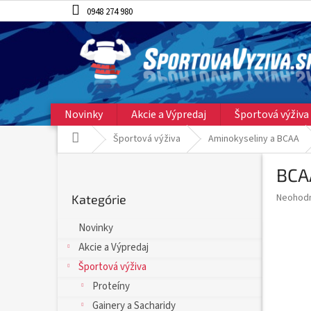
Prejsť
0948 274 980
na
obsah
Novinky
Akcie a Výpredaj
Športová výživa
Domov
Športová výživa
Aminokyseliny a BCAA
B
BCAA
o
Preskočiť
č
Priemer
Neohod
Kategórie
kategórie
n
hodnote
ý
produkt
Novinky
p
je
Akcie a Výpredaj
0,0
a
z
n
Športová výživa
5
e
Proteíny
hviezdič
l
Gainery a Sacharidy