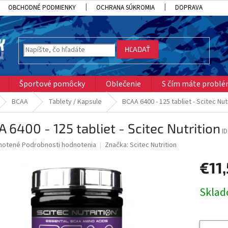
OBCHODNÉ PODMIENKY
OCHRANA SÚKROMIA
DOPRAVA
HĽADAŤ
Športové pomôcky
Oblečenie
S čím máte probl
BCAA
Tablety / Kapsule
BCAA 6400 - 125 tabliet - Scitec Nut
 6400 - 125 tabliet - Scitec Nutrition
I
né
notené
Podrobnosti hodnotenia
Značka:
Scitec Nutrition
nie
€11
u
Jednotk
Skla
cena:
iek.