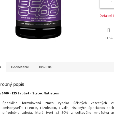
Detailné 
TLAČ
s
Hodnotenie
Diskusia
robný popis
 6400 - 125 tabliet - Scitec Nutrition
Špeciálne formulovaná
zmes
vysoko účinných
vetvených
e
aminokyselín
:
L
-
Leucín
,
L
-
izoleucín
,
L
-
Valin
,
získaných
špeciálnou
tech
prírodného
zdroja
,
ktorá
tvorí až
30
%
z
celkového
množstva
a