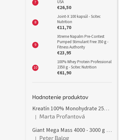
USA
€26,50
Joint-X 100 kapsúl - Scitec
Nutrition
€11,70
Xtreme Napalm Pre-Contest
Pumped Stimulant Free 350 g -
Fitness Authority
€23,95
100% Whey Protein Professional
2350 g - Scitec Nutrition
€61,90
Hodnotenie produktov
Kreatín 100% Monohydrate 250 g - GymBeam
Marta Profantová
|
Hodnotenie produktu je 5 z 5 hviezdičiek.
Giant Mega Mass 4000 - 3000 g - Weider
Peter Balog
|