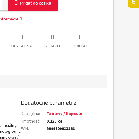
Pridať do košíka
informácie
OPÝTAŤ SA
STRÁŽIŤ
ZDIEĽAŤ
Dodatočné parametre
Kategória
:
Tablety / Kapsule
Hmotnosť
:
0.125 kg
senciálnych
EAN
:
5999100033368
nológiou
z
minokyselín