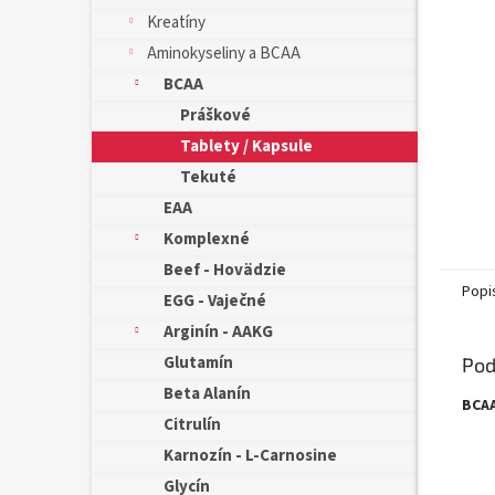
Kreatíny
Aminokyseliny a BCAA
BCAA
Práškové
Tablety / Kapsule
Tekuté
EAA
Komplexné
Beef - Hovädzie
Popi
EGG - Vaječné
Arginín - AAKG
Glutamín
Pod
Beta Alanín
BCAA
Citrulín
Karnozín - L-Carnosine
Glycín