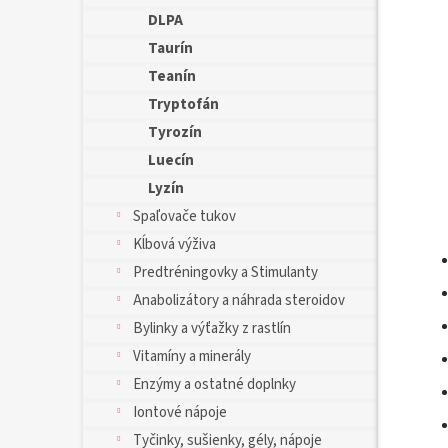
DLPA
Taurín
Teanín
Tryptofán
Tyrozín
Luecín
Lyzín
Spaľovače tukov
Kĺbová výživa
Predtréningovky a Stimulanty
Anabolizátory a náhrada steroidov
Bylinky a výťažky z rastlín
Vitamíny a minerály
Enzýmy a ostatné doplnky
Iontové nápoje
Tyčinky, sušienky, gély, nápoje