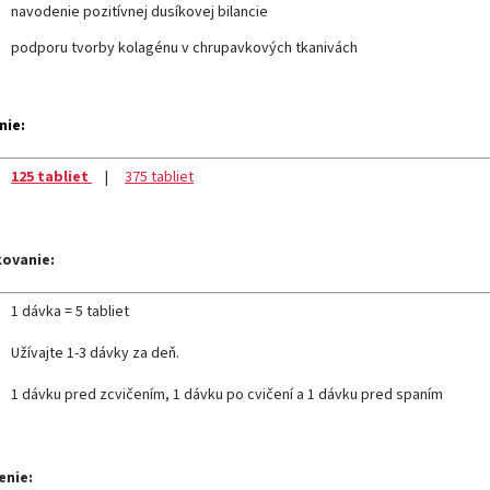
navodenie
pozitívnej dusíkovej
bilancie
podporu tvorby
kolagénu v
chrupavkových
tkanivách
nie:
125 tabliet
|
375 tabliet
ovanie:
1 dávka = 5 tabliet
Užívajte 1-3 dávky za deň.
1 dávku pred zcvičením, 1 dávku po cvičení a 1 dávku pred spaním
enie: