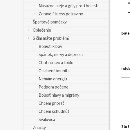
Masážne oleje a gély proti bolesti
Zdravé fitness potraviny
Športové pomôcky
Oblečenie
Bale
S čím máte problém?
Bolesti kĺbov
Spánok, nervy a depresia
Chuť na sex a libido
Dávk
Oslabená imunita
Nemám energiu
Podpora pečene
Bolesť hlavy a migrény
Chcem pribrať
Chcem schudnúť
Svalovica
Zlož
Značky