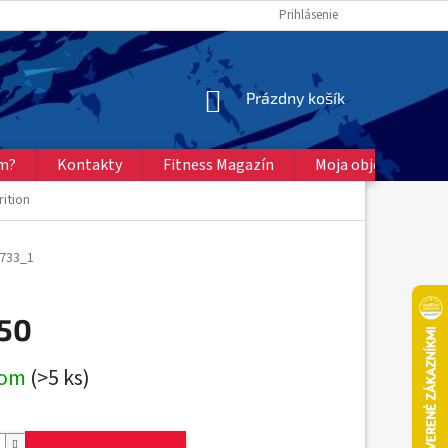
Prihlásenie
NÁKUPNÝ
Prázdny košík
KOŠÍK
ém?
Kontakty
Fitness Magazín
Moja objednávka
rition
D733_1
,50
ová
dom
(>5 ks)