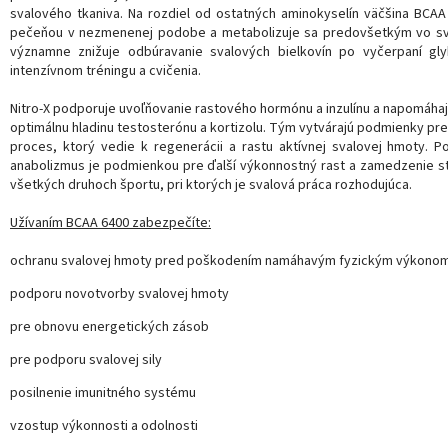
svalového
tkaniva
.
Na
rozdiel
od
ostatných
aminokyselín
väčšina
BCAA
pečeňou
v nezmenenej
podobe
a
metabolizuje
sa predovšetkým
vo
s
významne znižuje
odbúravanie
svalových
bielkovín
po vyčerpaní
gl
intenzívnom
tréningu
a
cvičenia
.
Nitro
-
X
podporuje uvoľňovanie
rastového
hormónu
a
inzulínu a
napomáhaj
optimálnu
hladinu
testosterónu
a
kortizolu
.
Tým
vytvárajú podmienky pr
proces, ktorý
vedie
k
regenerácii
a rastu
aktívnej
svalovej
hmoty
.
Po
anabolizmus
je podmienkou
pre
ďalší
výkonnostný
rast
a
zamedzenie
s
všetkých
druhoch
športu
,
pri
ktorých je
svalová
práca
rozhodujúca
.
Užívaním BCAA 6400 zabezpečíte:
ochranu svalovej
hmoty
pred
poškodením
namáhavým
fyzickým výkono
podporu
novotvorby
svalovej
hmoty
pre
obnovu energetických
zásob
pre
podporu svalovej
sily
posilnenie imunitného
systému
vzostup
výkonnosti
a
odolnosti