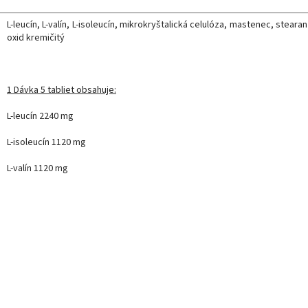
L-leucín, L-valín, L-isoleucín, mikrokryštalická celulóza, mastenec, steara
oxid kremičitý
1 Dávka 5 tabliet obsahuje:
L-leucín 2240 mg
L-isoleucín 1120 mg
L-valín 1120 mg