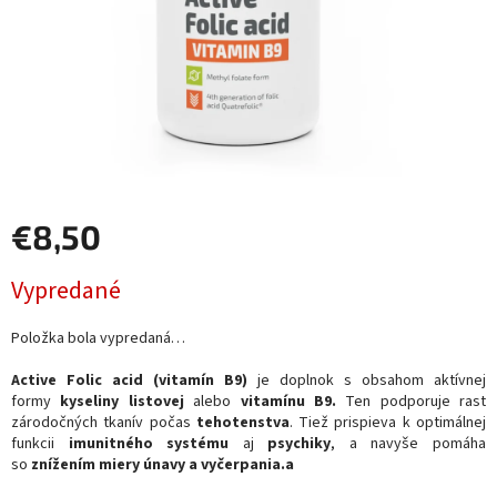
€8,50
Jednotková
Vypredané
cena:
Položka bola vypredaná…
Active Folic acid (vitamín B9)
je doplnok s obsahom aktívnej
formy
kyseliny listovej
alebo
vitamínu B9.
Ten podporuje rast
zárodočných tkanív počas
tehotenstva
. Tiež prispieva k optimálnej
funkcii
imunitného systému
aj
psychiky
, a navyše pomáha
so
znížením miery únavy a vyčerpania.a