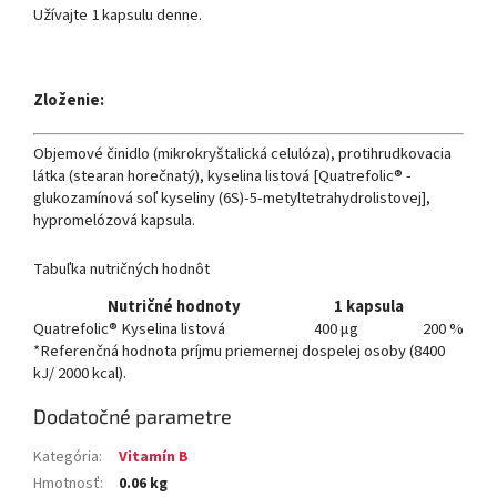
Užívajte 1 kapsulu denne.
Zloženie:
Objemové činidlo (mikrokryštalická celulóza), protihrudkovacia
látka (stearan horečnatý), kyselina listová [Quatrefolic® -
glukozamínová soľ kyseliny (6S)-5-metyltetrahydrolistovej],
hypromelózová kapsula.
Tabuľka nutričných hodnôt
Nutričné hodnoty
1 kapsula
Quatrefolic® Kyselina listová
400 μg
200 %
*Referenčná hodnota príjmu priemernej dospelej osoby (8400
kJ/ 2000 kcal).
Dodatočné parametre
Kategória
:
Vitamín B
Hmotnosť
:
0.06 kg