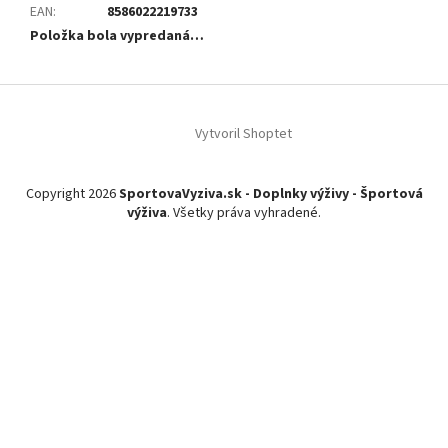
EAN
:
8586022219733
Položka bola vypredaná…
Z
á
Vytvoril Shoptet
p
ä
t
Copyright 2026
SportovaVyziva.sk - Doplnky výživy - Športová
i
výživa
. Všetky práva vyhradené.
e