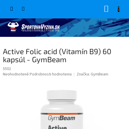
Prejsť
NÁKUP
na
obsah
KOŠÍK
Active Folic acid (Vitamín B9) 60
kapsúl - GymBeam
5502
Priemerné
Neohodnotené
Podrobnosti hodnotenia
Značka:
GymBeam
hodnotenie
produktu
je
0,0
z
5
hviezdičiek.