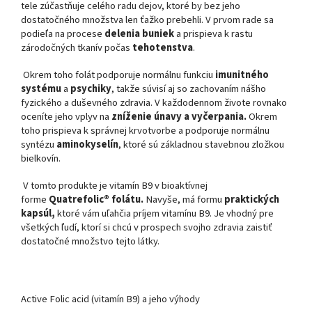
tele zúčastňuje celého radu dejov, ktoré by bez jeho
dostatočného množstva len ťažko prebehli. V prvom rade sa
podieľa na procese
delenia buniek
a prispieva k rastu
zárodočných tkanív počas
tehotenstva
.
Okrem toho folát podporuje normálnu funkciu
imunitného
systému
a
psychiky
, takže súvisí aj so zachovaním nášho
fyzického a duševného zdravia. V každodennom živote rovnako
oceníte jeho vplyv na
zníženie únavy a vyčerpania.
Okrem
toho prispieva k správnej krvotvorbe a podporuje normálnu
syntézu
aminokyselín
, ktoré sú základnou stavebnou zložkou
bielkovín.
V tomto produkte je vitamín B9 v bioaktívnej
forme
Quatrefolic® folátu.
Navyše, má formu
praktických
kapsúl,
ktoré vám uľahčia príjem vitamínu B9. Je vhodný pre
všetkých ľudí, ktorí si chcú v prospech svojho zdravia zaistiť
dostatočné množstvo tejto látky.
Active Folic acid (vitamín B9) a jeho výhody