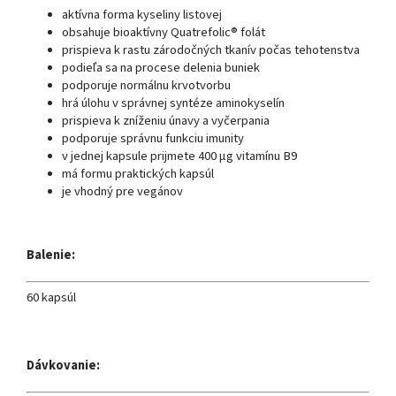
aktívna forma kyseliny listovej
obsahuje bioaktívny Quatrefolic® folát
prispieva k rastu zárodočných tkanív počas tehotenstva
podieľa sa na procese delenia buniek
podporuje normálnu krvotvorbu
hrá úlohu v správnej syntéze aminokyselín
prispieva k zníženiu únavy a vyčerpania
podporuje správnu funkciu imunity
v jednej kapsule prijmete 400 μg vitamínu B9
má formu praktických kapsúl
je vhodný pre vegánov
Balenie:
60 kapsúl
Dávkovanie: